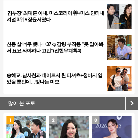
‘김부장’ 최대훈 아내, 미스코리아 善+미스 인터내
셔널 3위 ♥장윤서였다
신동 살 너무 뺐나‥37㎏ 감량 부작용 “못 알아봐
서 요요 와야하나 고민”(전현무계획4)
송혜교, 남사친과 데이트서 흰 티셔츠+청바지 입
었을 뿐인데…빛나는 미모
많이 본 포토