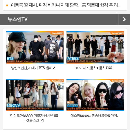
이동국 딸 재시, 파격 비키니 자태 깜짝…美 명문대 합격 후 리..
뉴스엔TV
방탄소년단, 시대가 ‘BTS’ 원해🎵 ..
에이티즈, 둠칫❣️ 둠칫❣&#..
미야오(MEOVV), 미모가 넘사벽 (출
에스파(aespa), 죄송해요🥺🎤마이..
국)[뉴스엔TV]