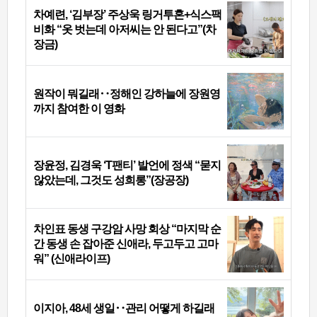
차예련, ‘김부장’ 주상욱 링거투혼+식스팩
비화 “옷 벗는데 아저씨는 안 된다고”(차
장금)
원작이 뭐길래‥정해인 강하늘에 장원영
까지 참여한 이 영화
장윤정, 김경욱 ‘T팬티’ 발언에 정색 “묻지
않았는데, 그것도 성희롱”(장공장)
차인표 동생 구강암 사망 회상 “마지막 순
간 동생 손 잡아준 신애라, 두고두고 고마
워” (신애라이프)
이지아, 48세 생일‥관리 어떻게 하길래