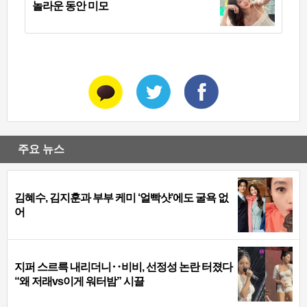
놀라운 동안 미모
주요 뉴스
김혜수, 김지훈과 부부 케미 ‘얼빡샷’에도 굴욕 없
어
지퍼 스르륵 내리더니‥비비, 선정성 논란 터졌다
“왜 저래vs이게 워터밤” 시끌