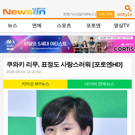
전체기사
|
많이본뉴스
|
사진구매
뉴스
연예
스포츠
포토엔
영상TV
쿠와키 리무, 표정도 사랑스러워 [포토엔HD]
2026-06-04 16:20:50
카카오 MY뉴스
네이버 연예뉴스