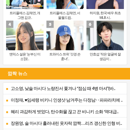
트리플에스 김채연, 개
트리플에스 김채연, 서
하지원, 한국 배우 최초
그맨 김규..
울월드컵..
MLB 시..
엔믹스 설윤 ‘눈부신 미
트와이스 쯔위 ‘갓경 쓴
안효섭 ‘작은 얼굴에 잘
소’[포..
훈녀’..
생김이 ..
깜짝 뉴스
고소영, 낮술 마시다 노량진서 쫓겨나 “점심 때 4병 마셔”(바..
이정재, ♥임세령 비키니 인생샷 남겨주는 다정남‥파파라치에 ..
혜리 과감하게 벗었다, 탄수화물 끊고 끈 비니키 소화 ‘역대급..
장원영, 술 마시다 흘러내린 옷자락 깜짝…리즈 갱신한 인형 비..