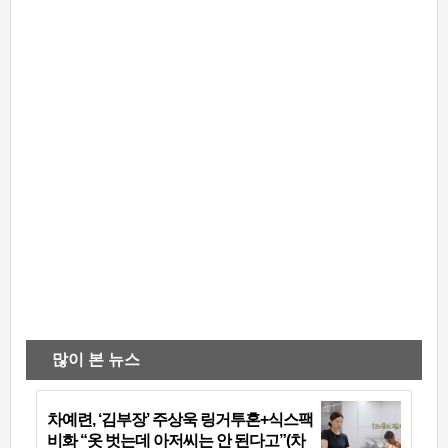
많이 본 뉴스
차예련, ‘김부장’ 주상욱 링거투혼+식스팩
비화 “옷 벗는데 아저씨는 안 된다고”(차