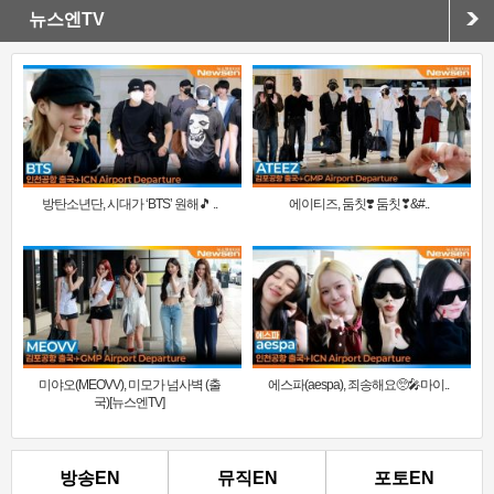
뉴스엔TV
방탄소년단, 시대가 ‘BTS’ 원해🎵 ..
에이티즈, 둠칫❣️ 둠칫❣&#..
미야오(MEOVV), 미모가 넘사벽 (출
에스파(aespa), 죄송해요🥺🎤마이..
국)[뉴스엔TV]
방송EN
뮤직EN
포토EN