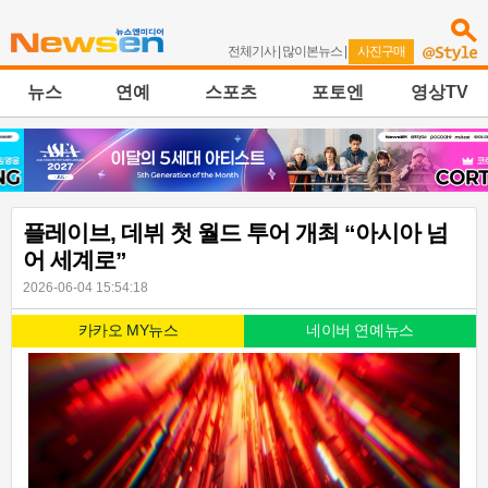
전체기사
|
많이본뉴스
|
사진구매
뉴스
연예
스포츠
포토엔
영상TV
플레이브, 데뷔 첫 월드 투어 개최 “아시아 넘
어 세계로”
2026-06-04 15:54:18
카카오 MY뉴스
네이버 연예뉴스