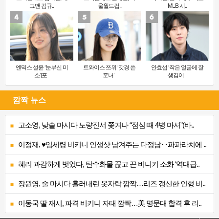
그맨 김규..
울월드컵..
MLB 시..
엔믹스 설윤 ‘눈부신 미
트와이스 쯔위 ‘갓경 쓴
안효섭 ‘작은 얼굴에 잘
소’[포..
훈녀’..
생김이 ..
깜짝 뉴스
고소영, 낮술 마시다 노량진서 쫓겨나 “점심 때 4병 마셔”(바..
이정재, ♥임세령 비키니 인생샷 남겨주는 다정남‥파파라치에 ..
혜리 과감하게 벗었다, 탄수화물 끊고 끈 비니키 소화 ‘역대급..
장원영, 술 마시다 흘러내린 옷자락 깜짝…리즈 갱신한 인형 비..
이동국 딸 재시, 파격 비키니 자태 깜짝…美 명문대 합격 후 리..