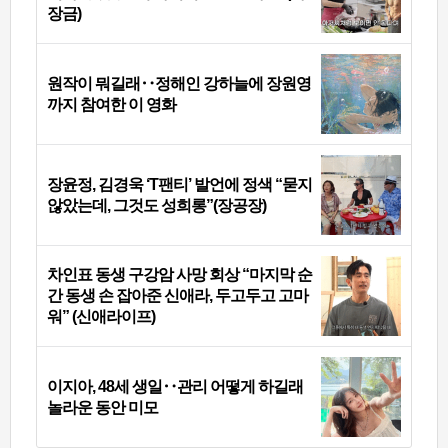
장금)
원작이 뭐길래‥정해인 강하늘에 장원영
까지 참여한 이 영화
장윤정, 김경욱 ‘T팬티’ 발언에 정색 “묻지
않았는데, 그것도 성희롱”(장공장)
차인표 동생 구강암 사망 회상 “마지막 순
간 동생 손 잡아준 신애라, 두고두고 고마
워” (신애라이프)
이지아, 48세 생일‥관리 어떻게 하길래
놀라운 동안 미모