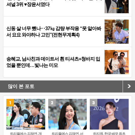
셔널 3위 ♥장윤서였다
신동 살 너무 뺐나‥37㎏ 감량 부작용 “못 알아봐
서 요요 와야하나 고민”(전현무계획4)
송혜교, 남사친과 데이트서 흰 티셔츠+청바지 입
었을 뿐인데…빛나는 미모
많이 본 포토
트리플에스 김채연, 개
트리플에스 김채연, 서
하지원, 한국 배우 최초