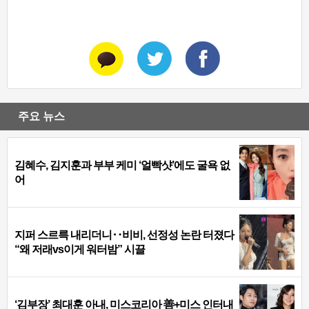
주요 뉴스
김혜수, 김지훈과 부부 케미 ‘얼빡샷’에도 굴욕 없
어
지퍼 스르륵 내리더니‥비비, 선정성 논란 터졌다
“왜 저래vs이게 워터밤” 시끌
‘김부장’ 최대훈 아내, 미스코리아 善+미스 인터내