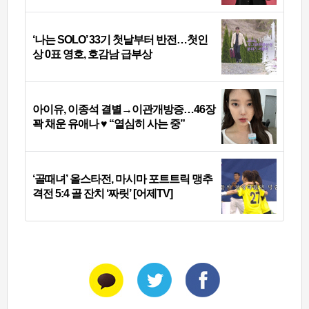
‘나는 SOLO’ 33기 첫날부터 반전…첫인
상 0표 영호, 호감남 급부상
아이유, 이종석 결별→이관개방증…46장
꽉 채운 유애나 ♥ “열심히 사는 중”
‘골때녀’ 올스타전, 마시마 포트트릭 맹추
격전 5:4 골 잔치 ‘짜릿’ [어제TV]