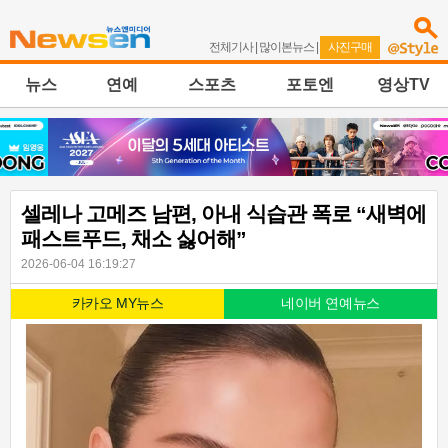
전체기사
|
많이본뉴스
|
사진구매
뉴스
연예
스포츠
포토엔
영상TV
셀레나 고메즈 남편, 아내 식습관 폭로 “새벽에
패스트푸드, 채소 싫어해”
2026-06-04 16:19:27
카카오 MY뉴스
네이버 연예뉴스