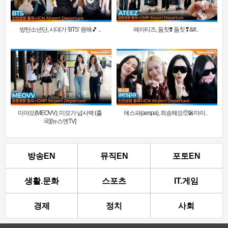
방탄소년단, 시대가 ‘BTS’ 원해🎵 ..
에이티즈, 둠칫❣️ 둠칫❣&#..
미야오(MEOVV), 미모가 넘사벽 (출
에스파(aespa), 죄송해요🥺🎤마이..
국)[뉴스엔TV]
방송EN
뮤직EN
포토EN
생활.문화
스포츠
IT.게임
경제
정치
사회