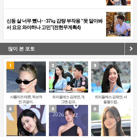
신동 살 너무 뺐나‥37㎏ 감량 부작용 “못 알아봐
서 요요 와야하나 고민”(전현무계획4)
많이 본 포토
샤를리즈 테론, 독보적
트리플에스 김채연, 개
트리플에스 김채연, 서
인 귀걸이..
그맨 김규..
울월드컵..