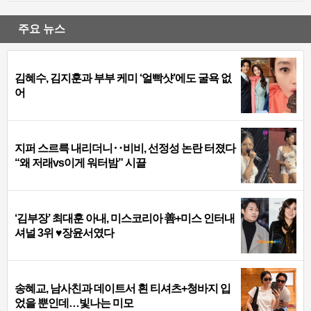
주요 뉴스
김혜수, 김지훈과 부부 케미 ‘얼빡샷’에도 굴욕 없
어
지퍼 스르륵 내리더니‥비비, 선정성 논란 터졌다
“왜 저래vs이게 워터밤” 시끌
‘김부장’ 최대훈 아내, 미스코리아 善+미스 인터내
셔널 3위 ♥장윤서였다
송혜교, 남사친과 데이트서 흰 티셔츠+청바지 입
었을 뿐인데…빛나는 미모