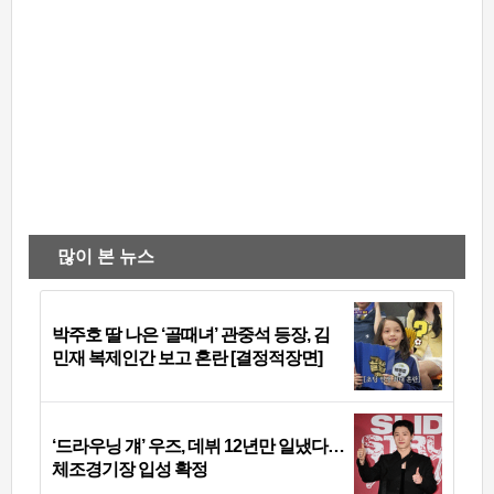
많이 본 뉴스
박주호 딸 나은 ‘골때녀’ 관중석 등장, 김
민재 복제인간 보고 혼란 [결정적장면]
‘드라우닝 걔’ 우즈, 데뷔 12년만 일냈다…
체조경기장 입성 확정