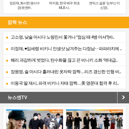
정은채, 화사한 명사수
하지원, 한국 배우 최초
엔믹스 설윤 ‘눈부신 미
[포토엔H..
MLB 시..
소’[포..
깜짝 뉴스
고소영, 낮술 마시다 노량진서 쫓겨나 “점심 때 4병 마셔”(바..
이정재, ♥임세령 비키니 인생샷 남겨주는 다정남‥파파라치에 ..
혜리 과감하게 벗었다, 탄수화물 끊고 끈 비니키 소화 ‘역대급..
장원영, 술 마시다 흘러내린 옷자락 깜짝…리즈 갱신한 인형 비..
이동국 딸 재시, 파격 비키니 자태 깜짝…美 명문대 합격 후 리..
뉴스엔TV