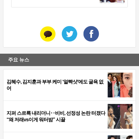
주요 뉴스
김혜수, 김지훈과 부부 케미 ‘얼빡샷’에도 굴욕 없
어
지퍼 스르륵 내리더니‥비비, 선정성 논란 터졌다
“왜 저래vs이게 워터밤” 시끌