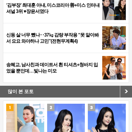
‘김부장’ 최대훈 아내, 미스코리아 善+미스 인터내
셔널 3위 ♥장윤서였다
신동 살 너무 뺐나‥37㎏ 감량 부작용 “못 알아봐
서 요요 와야하나 고민”(전현무계획4)
송혜교, 남사친과 데이트서 흰 티셔츠+청바지 입
었을 뿐인데…빛나는 미모
많이 본 포토