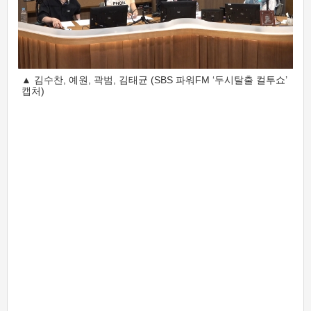
▲ 김수찬, 예원, 곽범, 김태균 (SBS 파워FM ‘두시탈출 컬투쇼’
캡처)