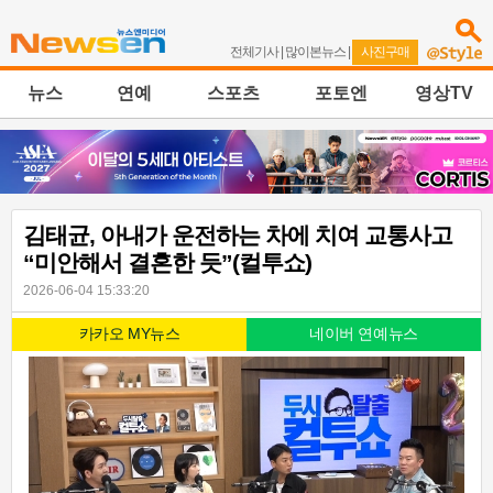
전체기사
|
많이본뉴스
|
사진구매
뉴스
연예
스포츠
포토엔
영상TV
김태균, 아내가 운전하는 차에 치여 교통사고
“미안해서 결혼한 듯”(컬투쇼)
2026-06-04 15:33:20
카카오 MY뉴스
네이버 연예뉴스