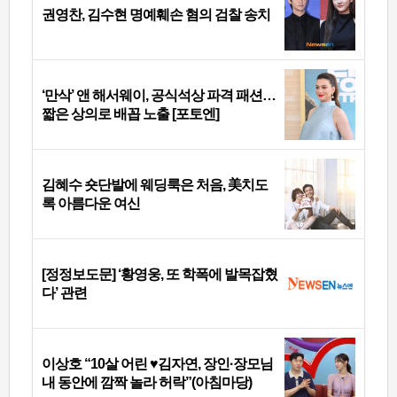
권영찬, 김수현 명예훼손 혐의 검찰 송치
‘만삭’ 앤 해서웨이, 공식석상 파격 패션…
짧은 상의로 배꼽 노출 [포토엔]
김혜수 숏단발에 웨딩룩은 처음, 美치도
록 아름다운 여신
[정정보도문] ‘황영웅, 또 학폭에 발목잡혔
다’ 관련
이상호 “10살 어린 ♥김자연, 장인·장모님
내 동안에 깜짝 놀라 허락”(아침마당)