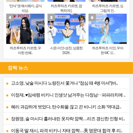
‘만삭’ 앤 해서웨이, 공식
하츠투하츠 카르멘, 깜
하츠투하츠 카르멘, 싱
석상..
찍하게 [..
그럽게 인..
하츠투하츠 카르멘, 우
시온-이안-성찬, 상큼한
하츠투하츠 이안, 우아
아한 런웨..
‘2026 ..
한 MC 드..
깜짝 뉴스
고소영, 낮술 마시다 노량진서 쫓겨나 “점심 때 4병 마셔”(바..
이정재, ♥임세령 비키니 인생샷 남겨주는 다정남‥파파라치에 ..
혜리 과감하게 벗었다, 탄수화물 끊고 끈 비니키 소화 ‘역대급..
장원영, 술 마시다 흘러내린 옷자락 깜짝…리즈 갱신한 인형 비..
이동국 딸 재시, 파격 비키니 자태 깜짝…美 명문대 합격 후 리..