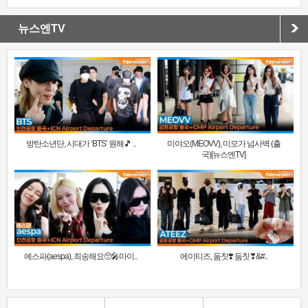
뉴스엔TV
방탄소년단, 시대가 ‘BTS’ 원해🎵 ..
미야오(MEOVV), 미모가 넘사벽 (출
국)[뉴스엔TV]
에스파(aespa), 죄송해요🥺🎤마이..
에이티즈, 둠칫❣️ 둠칫❣&#..