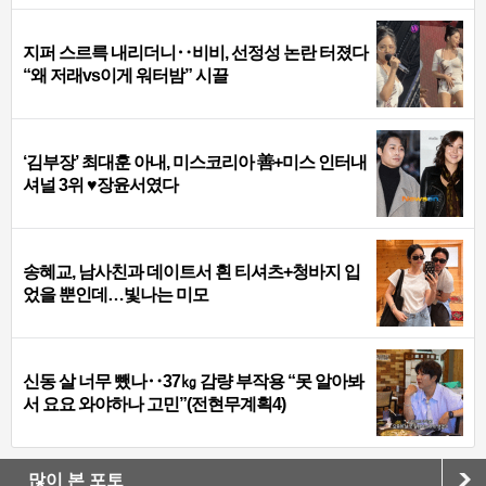
지퍼 스르륵 내리더니‥비비, 선정성 논란 터졌다
“왜 저래vs이게 워터밤” 시끌
‘김부장’ 최대훈 아내, 미스코리아 善+미스 인터내
셔널 3위 ♥장윤서였다
송혜교, 남사친과 데이트서 흰 티셔츠+청바지 입
었을 뿐인데…빛나는 미모
신동 살 너무 뺐나‥37㎏ 감량 부작용 “못 알아봐
서 요요 와야하나 고민”(전현무계획4)
많이 본 포토