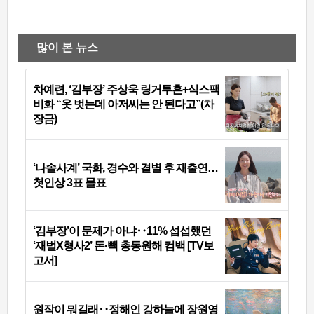
많이 본 뉴스
차예련, ‘김부장’ 주상욱 링거투혼+식스팩
비화 “옷 벗는데 아저씨는 안 된다고”(차
장금)
‘나솔사계’ 국화, 경수와 결별 후 재출연…
첫인상 3표 몰표
‘김부장’이 문제가 아냐‥11% 섭섭했던
‘재벌X형사2’ 돈·빽 총동원해 컴백 [TV보
고서]
원작이 뭐길래‥정해인 강하늘에 장원영