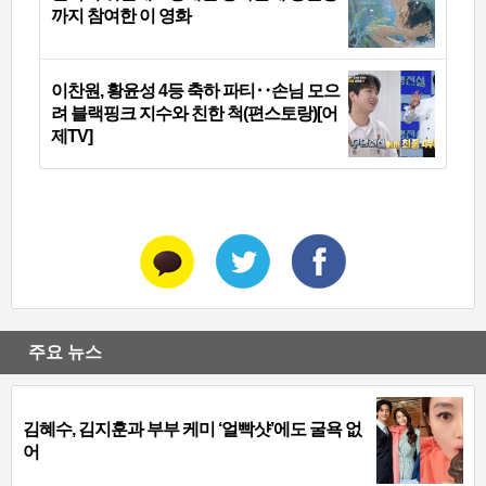
까지 참여한 이 영화
이찬원, 황윤성 4등 축하 파티‥손님 모으
려 블랙핑크 지수와 친한 척(편스토랑)[어
제TV]
주요 뉴스
김혜수, 김지훈과 부부 케미 ‘얼빡샷’에도 굴욕 없
어