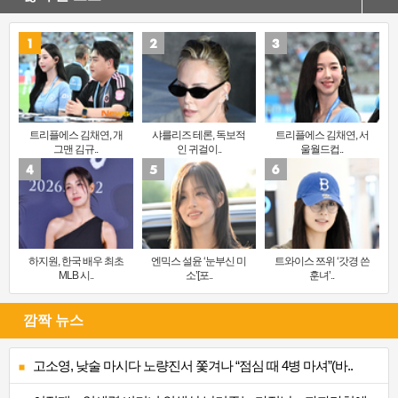
트리플에스 김채연, 개
샤를리즈 테론, 독보적
트리플에스 김채연, 서
그맨 김규..
인 귀걸이..
울월드컵..
하지원, 한국 배우 최초
엔믹스 설윤 ‘눈부신 미
트와이스 쯔위 ‘갓경 쓴
MLB 시..
소’[포..
훈녀’..
깜짝 뉴스
고소영, 낮술 마시다 노량진서 쫓겨나 “점심 때 4병 마셔”(바..