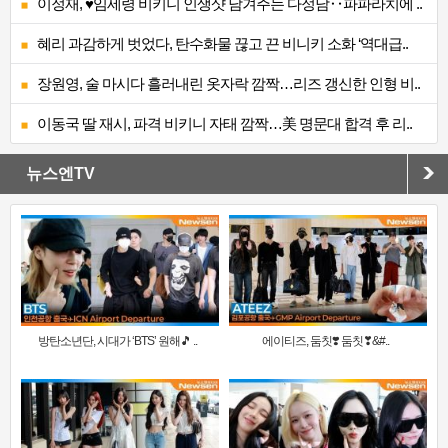
이정재, ♥임세령 비키니 인생샷 남겨주는 다정남‥파파라치에 ..
혜리 과감하게 벗었다, 탄수화물 끊고 끈 비니키 소화 ‘역대급..
장원영, 술 마시다 흘러내린 옷자락 깜짝…리즈 갱신한 인형 비..
이동국 딸 재시, 파격 비키니 자태 깜짝…美 명문대 합격 후 리..
뉴스엔TV
방탄소년단, 시대가 ‘BTS’ 원해🎵 ..
에이티즈, 둠칫❣️ 둠칫❣&#..