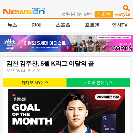
전체기사
|
많이본뉴스
|
사진구매
뉴스
연예
스포츠
포토엔
영상TV
김천 김주찬, 5월 K리그 이달의 골
2026-06-04 15:10:20
카카오 MY뉴스
네이버 연예뉴스