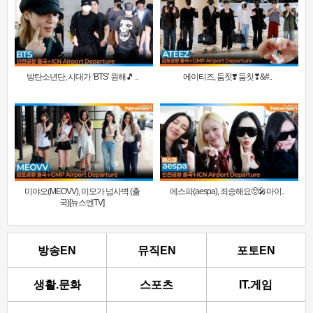
방탄소년단, 시대가 ‘BTS’ 원해🎵 ..
에이티즈, 둠칫❣️ 둠칫❣&#..
미야오(MEOVV), 미모가 넘사벽 (출
에스파(aespa), 죄송해요🥺🎤마이..
국)[뉴스엔TV]
방송EN
뮤직EN
포토EN
생활.문화
스포츠
IT.게임