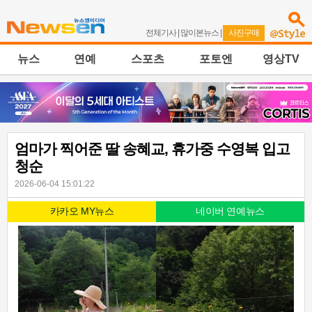
전체기사
|
많이본뉴스
|
사진구매
뉴스
연예
스포츠
포토엔
영상TV
엄마가 찍어준 딸 송혜교, 휴가중 수영복 입고
청순
2026-06-04 15:01:22
카카오 MY뉴스
네이버 연예뉴스