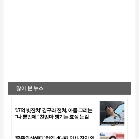
많이 본 뉴스
‘17억 빚잔치’ 김구라 전처, 아들 그리는
“나 뿐인데” 친엄마 챙기는 효심 눈길
‘중증외상센터’ 하영, 4대째 의사 집안 인