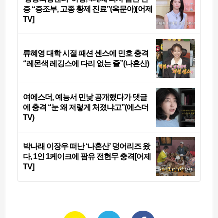
증 “증조부, 고종 황제 진료”(옥문아)[어제
TV]
류혜영 대학 시절 패션 센스에 민호 충격
“레몬색 레깅스에 다리 없는 줄”(나혼산)
여에스더, 예능서 민낯 공개했다가 댓글
에 충격 “눈 왜 저렇게 처졌냐고”(에스더
TV)
박나래 이장우 떠난 ‘나혼산’ 덩어리즈 왔
다, 1인 1케이크에 팜유 전현무 충격[어제
TV]