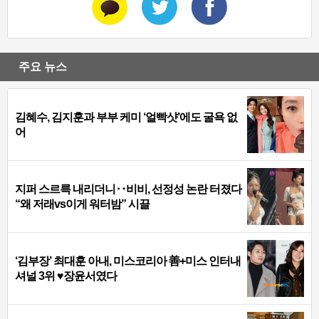
주요 뉴스
김혜수, 김지훈과 부부 케미 ‘얼빡샷’에도 굴욕 없
어
지퍼 스르륵 내리더니‥비비, 선정성 논란 터졌다
“왜 저래vs이게 워터밤” 시끌
‘김부장’ 최대훈 아내, 미스코리아 善+미스 인터내
셔널 3위 ♥장윤서였다