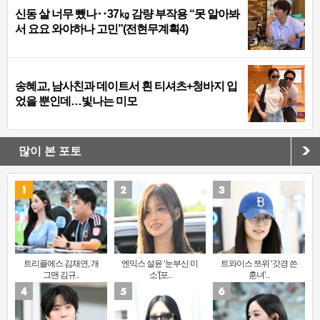
신동 살 너무 뺐나‥37㎏ 감량 부작용 “못 알아봐
서 요요 와야하나 고민”(전현무계획4)
송혜교, 남사친과 데이트서 흰 티셔츠+청바지 입
었을 뿐인데…빛나는 미모
많이 본 포토
트리플에스 김채연, 개
엔믹스 설윤 ‘눈부신 미
트와이스 쯔위 ‘갓경 쓴
그맨 김규..
소’[포..
훈녀’..