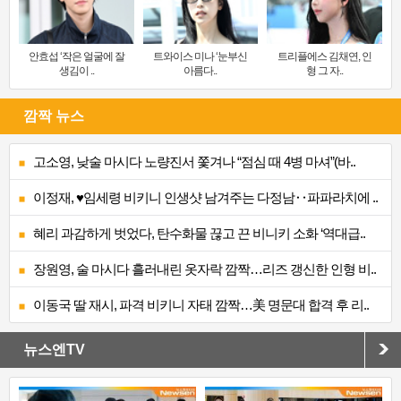
안효섭 ‘작은 얼굴에 잘
트와이스 미나 ‘눈부신
트리플에스 김채연, 인
생김이 ..
아름다..
형 그 자..
깜짝 뉴스
고소영, 낮술 마시다 노량진서 쫓겨나 “점심 때 4병 마셔”(바..
이정재, ♥임세령 비키니 인생샷 남겨주는 다정남‥파파라치에 ..
혜리 과감하게 벗었다, 탄수화물 끊고 끈 비니키 소화 ‘역대급..
장원영, 술 마시다 흘러내린 옷자락 깜짝…리즈 갱신한 인형 비..
이동국 딸 재시, 파격 비키니 자태 깜짝…美 명문대 합격 후 리..
뉴스엔TV