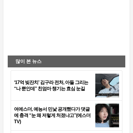
많이 본 뉴스
‘17억 빚잔치’ 김구라 전처, 아들 그리는
“나 뿐인데” 친엄마 챙기는 효심 눈길
여에스더, 예능서 민낯 공개했다가 댓글
에 충격 “눈 왜 저렇게 처졌냐고”(에스더
TV)