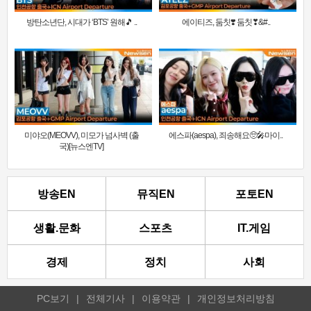
방탄소년단, 시대가 ‘BTS’ 원해🎵 ..
에이티즈, 둠칫❣️ 둠칫❣&#..
미야오(MEOVV), 미모가 넘사벽 (출
에스파(aespa), 죄송해요🥺🎤마이..
국)[뉴스엔TV]
방송EN
뮤직EN
포토EN
생활.문화
스포츠
IT.게임
경제
정치
사회
PC보기
|
전체기사
|
이용약관
|
개인정보처리방침