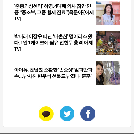
‘중증외상센터’ 하영, 4대째 의사 집안 인
증 “증조부, 고종 황제 진료”(옥문아)[어제
TV]
박나래 이장우 떠난 ‘나혼산’ 덩어리즈 왔
다, 1인 1케이크에 팜유 전현무 충격[어제
TV]
아이유, 전남친 소환한 ‘인증샷’ 일파만파
속…남사친 변우석 선물도 남겼나 ‘훈훈’