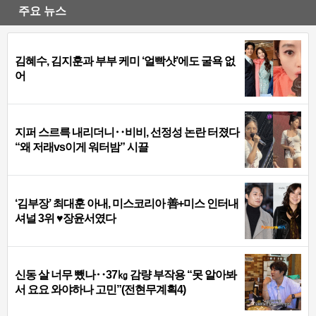
주요 뉴스
김혜수, 김지훈과 부부 케미 ‘얼빡샷’에도 굴욕 없
어
지퍼 스르륵 내리더니‥비비, 선정성 논란 터졌다
“왜 저래vs이게 워터밤” 시끌
‘김부장’ 최대훈 아내, 미스코리아 善+미스 인터내
셔널 3위 ♥장윤서였다
신동 살 너무 뺐나‥37㎏ 감량 부작용 “못 알아봐
서 요요 와야하나 고민”(전현무계획4)