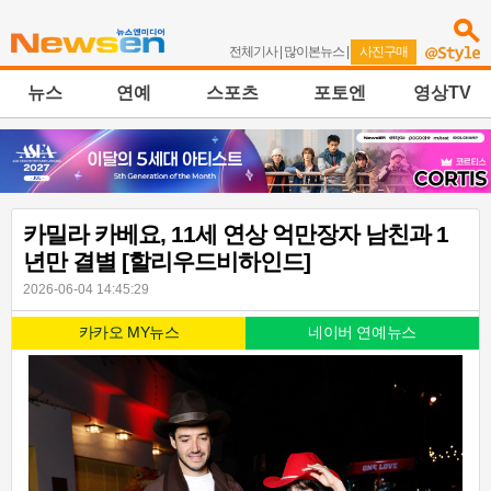
전체기사
|
많이본뉴스
|
사진구매
뉴스
연예
스포츠
포토엔
영상TV
카밀라 카베요, 11세 연상 억만장자 남친과 1
년만 결별 [할리우드비하인드]
2026-06-04 14:45:29
카카오 MY뉴스
네이버 연예뉴스