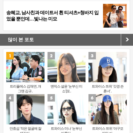
송혜교, 남사친과 데이트서 흰 티셔츠+청바지 입
었을 뿐인데…빛나는 미모
많이 본 포토
트리플에스 김채연, 개
엔믹스 설윤 ‘눈부신 미
트와이스 쯔위 ‘갓경 쓴
그맨 김규..
소’[포..
훈녀’..
안효섭 ‘작은 얼굴에 잘
트와이스 미나 ‘눈부신
트와이스 쯔위 ‘야구모