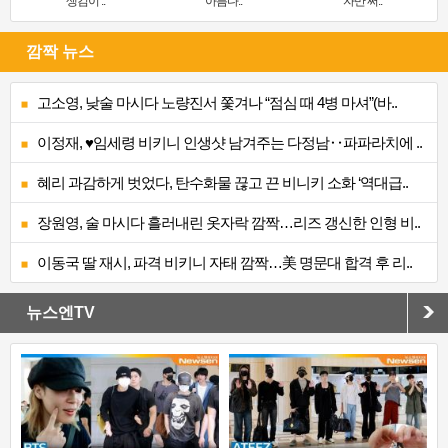
생김이 ..
아름다..
자만 써..
깜짝 뉴스
고소영, 낮술 마시다 노량진서 쫓겨나 “점심 때 4병 마셔”(바..
이정재, ♥임세령 비키니 인생샷 남겨주는 다정남‥파파라치에 ..
혜리 과감하게 벗었다, 탄수화물 끊고 끈 비니키 소화 ‘역대급..
장원영, 술 마시다 흘러내린 옷자락 깜짝…리즈 갱신한 인형 비..
이동국 딸 재시, 파격 비키니 자태 깜짝…美 명문대 합격 후 리..
뉴스엔TV