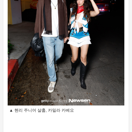
▲ 헨리 주니어 샬훕, 카밀라 카베요