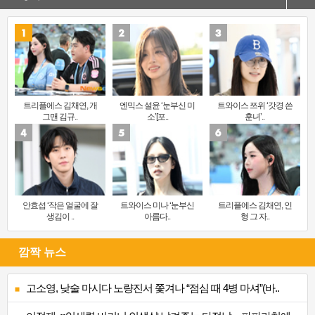
트리플에스 김채연, 개
엔믹스 설윤 ‘눈부신 미
트와이스 쯔위 ‘갓경 쓴
그맨 김규..
소’[포..
훈녀’..
안효섭 ‘작은 얼굴에 잘
트와이스 미나 ‘눈부신
트리플에스 김채연, 인
생김이 ..
아름다..
형 그 자..
깜짝 뉴스
고소영, 낮술 마시다 노량진서 쫓겨나 “점심 때 4병 마셔”(바..