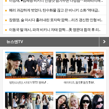
이정재, ♥임세령 비키니 인생샷 남겨주는 다정남‥파파라치에 ..
혜리 과감하게 벗었다, 탄수화물 끊고 끈 비니키 소화 ‘역대급..
장원영, 술 마시다 흘러내린 옷자락 깜짝…리즈 갱신한 인형 비..
이동국 딸 재시, 파격 비키니 자태 깜짝…美 명문대 합격 후 리..
뉴스엔TV
방탄소년단, 시대가 ‘BTS’ 원해🎵 ..
에이티즈, 둠칫❣️ 둠칫❣&#..