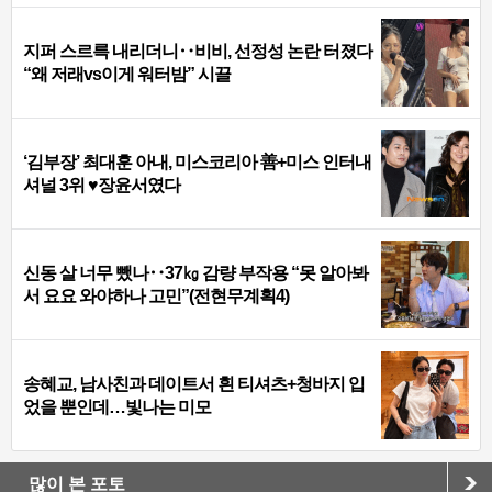
지퍼 스르륵 내리더니‥비비, 선정성 논란 터졌다
“왜 저래vs이게 워터밤” 시끌
‘김부장’ 최대훈 아내, 미스코리아 善+미스 인터내
셔널 3위 ♥장윤서였다
신동 살 너무 뺐나‥37㎏ 감량 부작용 “못 알아봐
서 요요 와야하나 고민”(전현무계획4)
송혜교, 남사친과 데이트서 흰 티셔츠+청바지 입
었을 뿐인데…빛나는 미모
많이 본 포토