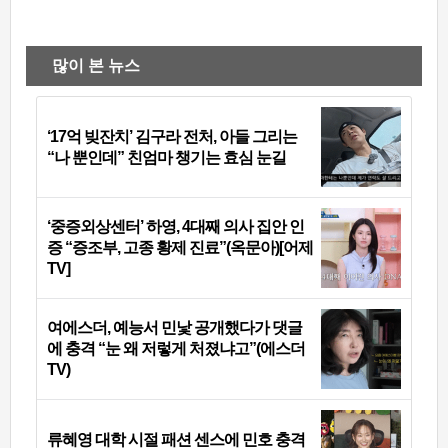
많이 본 뉴스
‘17억 빚잔치’ 김구라 전처, 아들 그리는
“나 뿐인데” 친엄마 챙기는 효심 눈길
‘중증외상센터’ 하영, 4대째 의사 집안 인
증 “증조부, 고종 황제 진료”(옥문아)[어제
TV]
여에스더, 예능서 민낯 공개했다가 댓글
에 충격 “눈 왜 저렇게 처졌냐고”(에스더
TV)
류혜영 대학 시절 패션 센스에 민호 충격