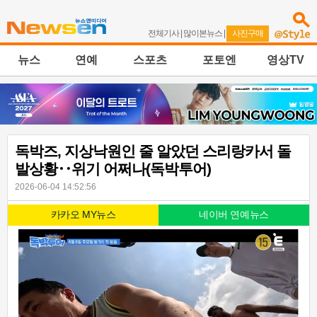
전체기사
|
많이본뉴스
|
사진구매
뉴스
연예
스포츠
포토엔
영상TV
독박즈, 지상낙원인 줄 알았던 스리랑카서 돌
발상황‥위기 어쩌나(독박투어)
2026-06-04 14:52:56
카카오 MY뉴스
네이버 연예뉴스