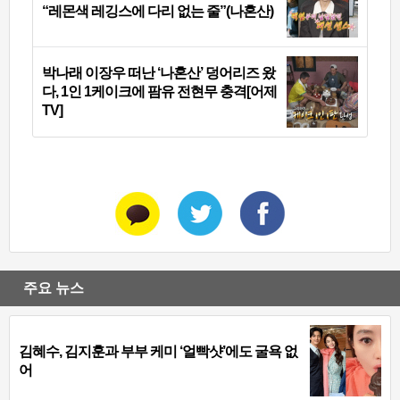
“레몬색 레깅스에 다리 없는 줄”(나혼산)
박나래 이장우 떠난 ‘나혼산’ 덩어리즈 왔
다, 1인 1케이크에 팜유 전현무 충격[어제
TV]
주요 뉴스
김혜수, 김지훈과 부부 케미 ‘얼빡샷’에도 굴욕 없
어