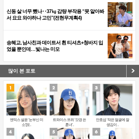
신동 살 너무 뺐나‥37㎏ 감량 부작용 “못 알아봐
서 요요 와야하나 고민”(전현무계획4)
송혜교, 남사친과 데이트서 흰 티셔츠+청바지 입
었을 뿐인데…빛나는 미모
많이 본 포토
엔믹스 설윤 ‘눈부신 미
트와이스 쯔위 ‘갓경 쓴
안효섭 ‘작은 얼굴에 잘
소’[포..
훈녀’..
생김이 ..