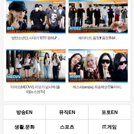
방탄소년단, 시대가 ‘BTS’ 원해🎵 ..
에이티즈, 둠칫❣️ 둠칫❣&#..
미야오(MEOVV), 미모가 넘사벽 (출
에스파(aespa), 죄송해요🥺🎤마이..
국)[뉴스엔TV]
방송EN
뮤직EN
포토EN
생활.문화
스포츠
IT.게임