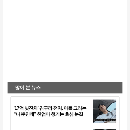
많이 본 뉴스
‘17억 빚잔치’ 김구라 전처, 아들 그리는
“나 뿐인데” 친엄마 챙기는 효심 눈길