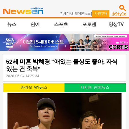
전체기사
|
많이본뉴스
|
사진구매
뉴스
연예
스포츠
포토엔
영상TV
52세 미혼 박혜경 “애있는 돌싱도 좋아, 자식
있는 건 축복”
2026-06-04 14:39:34
카카오 MY뉴스
네이버 연예뉴스