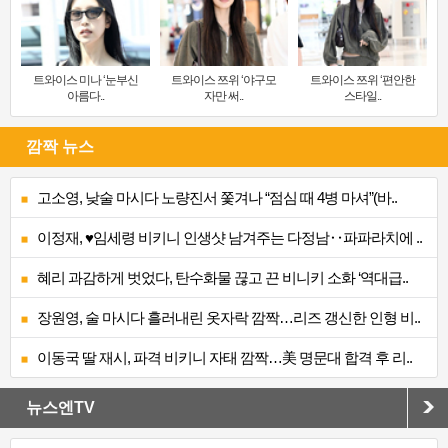
트와이스 미나 ‘눈부신
트와이스 쯔위 ‘야구모
트와이스 쯔위 ‘편안한
아름다..
자만 써..
스타일..
깜짝 뉴스
고소영, 낮술 마시다 노량진서 쫓겨나 “점심 때 4병 마셔”(바..
이정재, ♥임세령 비키니 인생샷 남겨주는 다정남‥파파라치에 ..
혜리 과감하게 벗었다, 탄수화물 끊고 끈 비니키 소화 ‘역대급..
장원영, 술 마시다 흘러내린 옷자락 깜짝…리즈 갱신한 인형 비..
이동국 딸 재시, 파격 비키니 자태 깜짝…美 명문대 합격 후 리..
뉴스엔TV