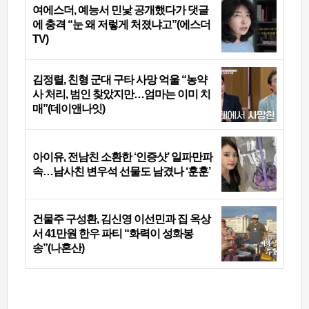
여에스더, 예능서 민낯 공개했다가 댓글
에 충격 “눈 왜 저렇게 처졌냐고”(에스더
TV)
김정렬, 친형 군대 구타 사망 억울 “농약
사 처리, 범인 찾았지만…엄마는 이미 치
매”(데이앤나잇)
아이유, 전남친 소환한 ‘인증샷’ 일파만파
속…남사친 변우석 선물도 남겼나 ‘훈훈’
건물주 구성환, 김신영 이선민과 집 옥상
서 41만원 한우 파티 “화력이 성화봉
송”(나혼산)