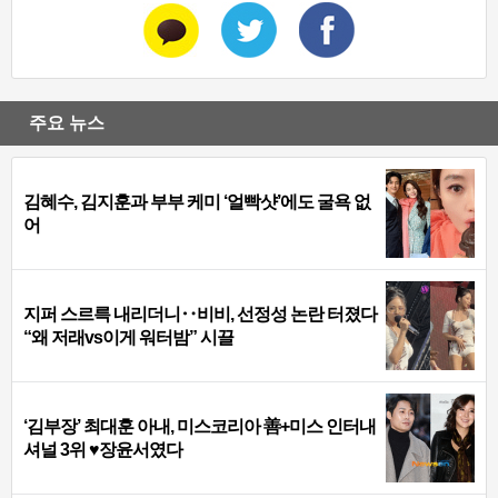
주요 뉴스
김혜수, 김지훈과 부부 케미 ‘얼빡샷’에도 굴욕 없
어
지퍼 스르륵 내리더니‥비비, 선정성 논란 터졌다
“왜 저래vs이게 워터밤” 시끌
‘김부장’ 최대훈 아내, 미스코리아 善+미스 인터내
셔널 3위 ♥장윤서였다