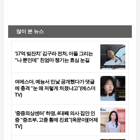
많이 본 뉴스
‘17억 빚잔치’ 김구라 전처, 아들 그리는
“나 뿐인데” 친엄마 챙기는 효심 눈길
여에스더, 예능서 민낯 공개했다가 댓글
에 충격 “눈 왜 저렇게 처졌냐고”(에스더
TV)
‘중증외상센터’ 하영, 4대째 의사 집안 인
증 “증조부, 고종 황제 진료”(옥문아)[어제
TV]