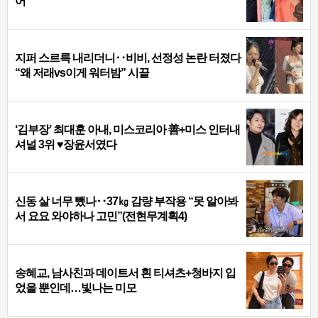
어
지퍼 스르륵 내리더니‥비비, 선정성 논란 터졌다
“왜 저래vs이게 워터밤” 시끌
‘김부장’ 최대훈 아내, 미스코리아 善+미스 인터내
셔널 3위 ♥장윤서였다
신동 살 너무 뺐나‥37㎏ 감량 부작용 “못 알아봐
서 요요 와야하나 고민”(전현무계획4)
송혜교, 남사친과 데이트서 흰 티셔츠+청바지 입
었을 뿐인데…빛나는 미모