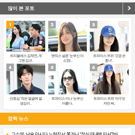
많이 본 포토
트리플에스 김채연, 개
엔믹스 설윤 ‘눈부신 미
트와이스 쯔위 ‘갓경 쓴
그맨 김규..
소’[포..
훈녀’..
안효섭 ‘작은 얼굴에 잘
트와이스 미나 ‘눈부신
트와이스 쯔위 ‘야구모
생김이 ..
아름다..
자만 써..
깜짝 뉴스
고소영, 낮술 마시다 노량진서 쫓겨나 “점심 때 4병 마셔”(바..