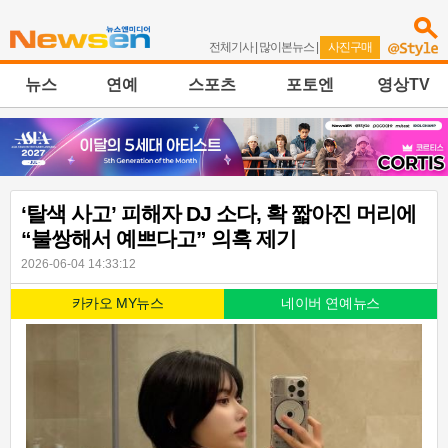
전체기사
|
많이본뉴스
|
사진구매
뉴스
연예
스포츠
포토엔
영상TV
‘탈색 사고’ 피해자 DJ 소다, 확 짧아진 머리에
“불쌍해서 예쁘다고” 의혹 제기
2026-06-04 14:33:12
카카오 MY뉴스
네이버 연예뉴스