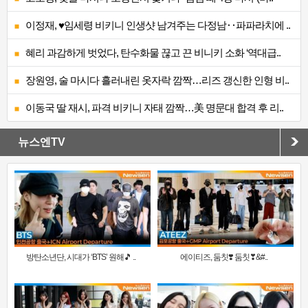
이정재, ♥임세령 비키니 인생샷 남겨주는 다정남‥파파라치에 ..
혜리 과감하게 벗었다, 탄수화물 끊고 끈 비니키 소화 ‘역대급..
장원영, 술 마시다 흘러내린 옷자락 깜짝…리즈 갱신한 인형 비..
이동국 딸 재시, 파격 비키니 자태 깜짝…美 명문대 합격 후 리..
뉴스엔TV
방탄소년단, 시대가 ‘BTS’ 원해🎵 ..
에이티즈, 둠칫❣️ 둠칫❣&#..