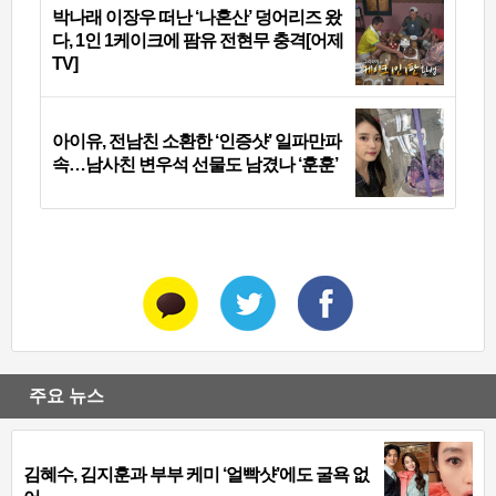
박나래 이장우 떠난 ‘나혼산’ 덩어리즈 왔
다, 1인 1케이크에 팜유 전현무 충격[어제
TV]
아이유, 전남친 소환한 ‘인증샷’ 일파만파
속…남사친 변우석 선물도 남겼나 ‘훈훈’
주요 뉴스
김혜수, 김지훈과 부부 케미 ‘얼빡샷’에도 굴욕 없