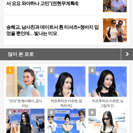
서 요요 와야하나 고민”(전현무계획4)
송혜교, 남사친과 데이트서 흰 티셔츠+청바지 입
었을 뿐인데…빛나는 미모
많이 본 포토
‘만삭’ 앤 해서웨이, 공식
하츠투하츠 카르멘, 깜
하츠투하츠 카르멘, 싱
석상..
찍하게 [..
그럽게 인..