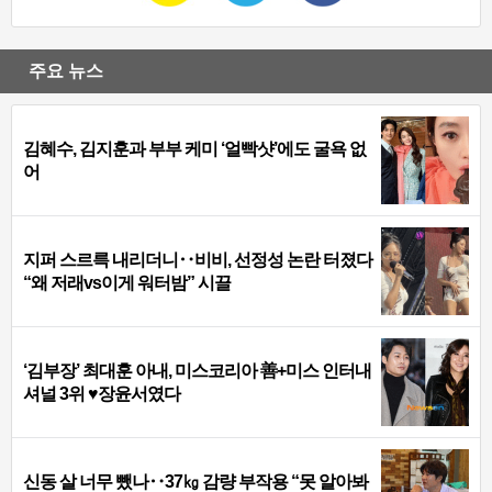
주요 뉴스
김혜수, 김지훈과 부부 케미 ‘얼빡샷’에도 굴욕 없
어
지퍼 스르륵 내리더니‥비비, 선정성 논란 터졌다
“왜 저래vs이게 워터밤” 시끌
‘김부장’ 최대훈 아내, 미스코리아 善+미스 인터내
셔널 3위 ♥장윤서였다
신동 살 너무 뺐나‥37㎏ 감량 부작용 “못 알아봐