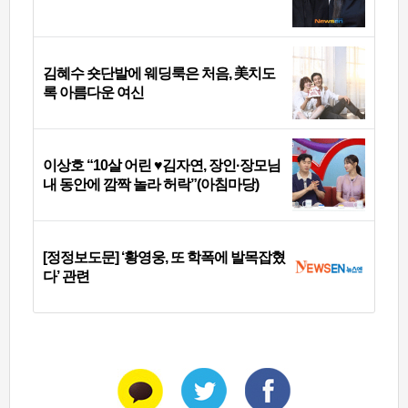
김혜수 숏단발에 웨딩룩은 처음, 美치도
록 아름다운 여신
이상호 “10살 어린 ♥김자연, 장인·장모님
내 동안에 깜짝 놀라 허락”(아침마당)
[정정보도문] ‘황영웅, 또 학폭에 발목잡혔
다’ 관련