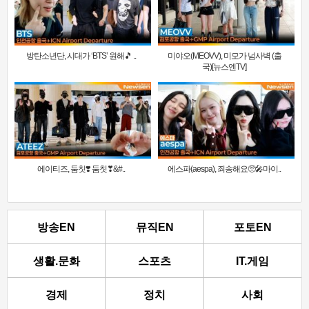
방탄소년단, 시대가 ‘BTS’ 원해🎵 ..
미야오(MEOVV), 미모가 넘사벽 (출
국)[뉴스엔TV]
에이티즈, 둠칫❣️ 둠칫❣&#..
에스파(aespa), 죄송해요🥺🎤마이..
방송EN
뮤직EN
포토EN
생활.문화
스포츠
IT.게임
경제
정치
사회