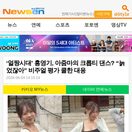
전체기사
|
많이본뉴스
|
사진구매
뉴스
연예
스포츠
포토엔
영상TV
‘얼짱시대’ 홍영기, 아줌마의 크롭티 댄스? “늙
었잖아” 비주얼 평가 쿨한 대응
2026-06-04 14:15:14
카카오 MY뉴스
네이버 연예뉴스