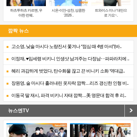
하츠투하츠 카르멘, 우
시온-이안-성찬, 상큼한
트와이스 미나 ‘대만으
아한 런웨..
‘2026 ..
로 가요~..
깜짝 뉴스
고소영, 낮술 마시다 노량진서 쫓겨나 “점심 때 4병 마셔”(바..
이정재, ♥임세령 비키니 인생샷 남겨주는 다정남‥파파라치에 ..
혜리 과감하게 벗었다, 탄수화물 끊고 끈 비니키 소화 ‘역대급..
장원영, 술 마시다 흘러내린 옷자락 깜짝…리즈 갱신한 인형 비..
이동국 딸 재시, 파격 비키니 자태 깜짝…美 명문대 합격 후 리..
뉴스엔TV