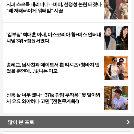
지퍼 스르륵 내리더니‥비비, 선정성 논란 터졌다
“왜 저래vs이게 워터밤” 시끌
‘김부장’ 최대훈 아내, 미스코리아 善+미스 인터내
셔널 3위 ♥장윤서였다
송혜교, 남사친과 데이트서 흰 티셔츠+청바지 입
었을 뿐인데…빛나는 미모
신동 살 너무 뺐나‥37㎏ 감량 부작용 “못 알아봐
서 요요 와야하나 고민”(전현무계획4)
많이 본 포토