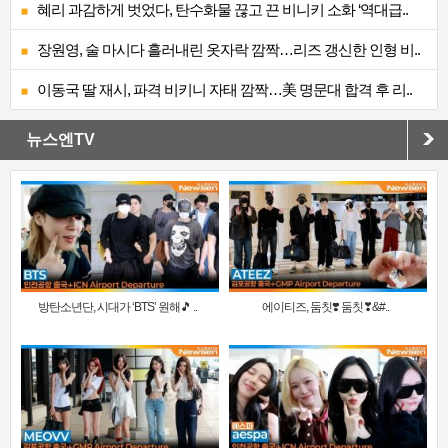
혜리 과감하게 벗었다, 탄수화물 끊고 끈 비니키 소화 ‘역대급..
장원영, 술 마시다 흘러내린 옷자락 깜짝…리즈 갱신한 인형 비..
이동국 딸 재시, 파격 비키니 자태 깜짝…美 명문대 합격 후 리..
뉴스엔TV
방탄소년단, 시대가 ‘BTS’ 원해🎵 ..
에이티즈, 둠칫❣️ 둠칫❣&#..