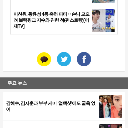
이찬원, 황윤성 4등 축하 파티‥손님 모으
려 블랙핑크 지수와 친한 척(편스토랑)[어
제TV]
주요 뉴스
김혜수, 김지훈과 부부 케미 ‘얼빡샷’에도 굴욕 없
어