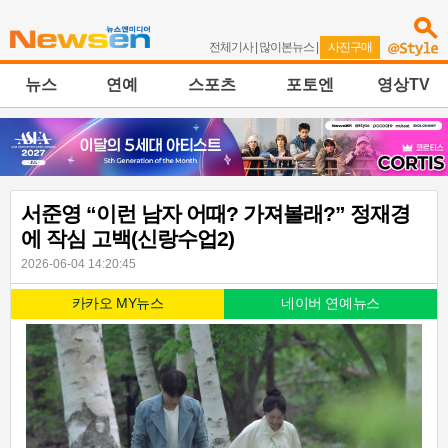
전체기사
|
많이본뉴스
|
사진구매
뉴스
연예
스포츠
포토엔
영상TV
서준영 “이런 남자 어때? 가져볼래?” 정재경
에 작심 고백(신랑수업2)
2026-06-04 14:20:45
카카오 MY뉴스
네이버 연예뉴스