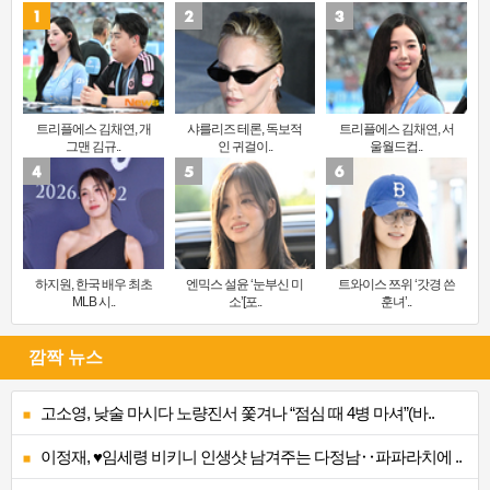
트리플에스 김채연, 개
샤를리즈 테론, 독보적
트리플에스 김채연, 서
그맨 김규..
인 귀걸이..
울월드컵..
하지원, 한국 배우 최초
엔믹스 설윤 ‘눈부신 미
트와이스 쯔위 ‘갓경 쓴
MLB 시..
소’[포..
훈녀’..
깜짝 뉴스
고소영, 낮술 마시다 노량진서 쫓겨나 “점심 때 4병 마셔”(바..
이정재, ♥임세령 비키니 인생샷 남겨주는 다정남‥파파라치에 ..