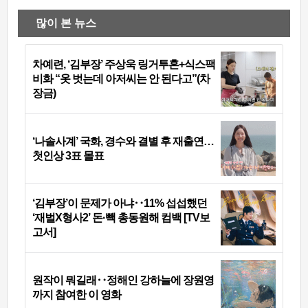
많이 본 뉴스
차예련, ‘김부장’ 주상욱 링거투혼+식스팩
비화 “옷 벗는데 아저씨는 안 된다고”(차
장금)
‘나솔사계’ 국화, 경수와 결별 후 재출연…
첫인상 3표 몰표
‘김부장’이 문제가 아냐‥11% 섭섭했던
‘재벌X형사2’ 돈·빽 총동원해 컴백 [TV보
고서]
원작이 뭐길래‥정해인 강하늘에 장원영
까지 참여한 이 영화