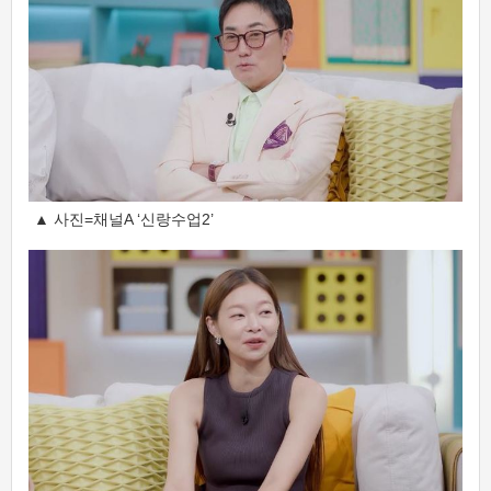
▲ 사진=채널A ‘신랑수업2’