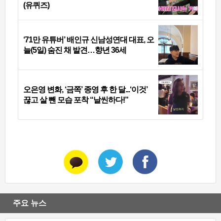
(유퀴즈)
‘71만 유튜버’ 배인규 신남성연대 대표, 오
늘(5일) 숨진 채 발견…향년 36세
오은영 변화, ‘금쪽’ 종영 후 한 달...‘이것’
끊고 살 뺀 모습 포착 “날씬하다!”
주요 뉴스