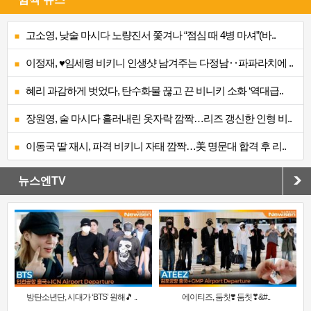
고소영, 낮술 마시다 노량진서 쫓겨나 “점심 때 4병 마셔”(바..
이정재, ♥임세령 비키니 인생샷 남겨주는 다정남‥파파라치에 ..
혜리 과감하게 벗었다, 탄수화물 끊고 끈 비니키 소화 ‘역대급..
장원영, 술 마시다 흘러내린 옷자락 깜짝…리즈 갱신한 인형 비..
이동국 딸 재시, 파격 비키니 자태 깜짝…美 명문대 합격 후 리..
뉴스엔TV
방탄소년단, 시대가 ‘BTS’ 원해🎵 ..
에이티즈, 둠칫❣️ 둠칫❣&#..