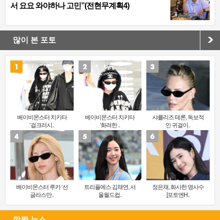
서 요요 와야하나 고민”(전현무계획4)
많이 본 포토
베이비몬스터 치키타
베이비몬스터 치키타
샤를리즈 테론, 독보적
‘걸크러시..
‘화려한 ..
인 귀걸이..
베이비몬스터 루카 ‘선
트리플에스 김채연, 서
정은채, 화사한 명사수
글라스만..
울월드컵..
[포토엔H..
깜짝 뉴스