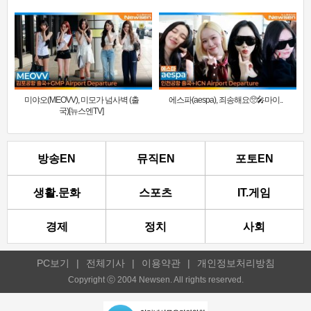
미야오(MEOVV), 미모가 넘사벽 (출
에스파(aespa), 죄송해요🥺🎤마이..
국)[뉴스엔TV]
방송EN
뮤직EN
포토EN
생활.문화
스포츠
IT.게임
경제
정치
사회
PC보기
|
전체기사
|
이용약관
|
개인정보처리방침
Copyright ⓒ 2004 Newsen. All rights reserved.