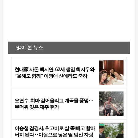
많이 본 뉴스
현대家 사돈 백지연, 62세 생일 최지우와
“올해도 함께” 이영애 신애라도 축하
오연수, 치마 걷어올리고 계곡물 풍덩‥
무더위 잊은 제주 휴가
이승철 겹경사, 위고비로 살 쪽 빼고 할아
버지 된다‥마음으로 낳은 딸 임신 자랑