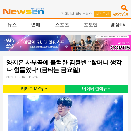
전체기사
|
많이본뉴스
|
사진구매
뉴스
연예
스포츠
포토엔
영상TV
양지은 사부곡에 울컥한 김용빈 “할머니 생각
나 힘들었다”(금타는 금요일)
2026-06-04 13:57:49
카카오 MY뉴스
네이버 연예뉴스