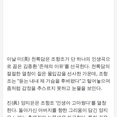
이날 미(美) 천록담은 조항조가 단 하나의 인생곡으
로 꼽은 김종환 '존재의 이유'를 선곡한다. 천록담의
절절한 열창이 짙은 몰입감을 선사한 가운데, 조항
조는 "듣는 내내 제 가슴을 후벼팠다"고 털어놓으며
좀처럼 감정을 추스르지 못하고 눈물을 보인다.
진(眞) 양지은은 조항조 '인생아 고마웠다'를 열창
한다. 돌아가신 아버지를 향한 그리움이 담긴 양지