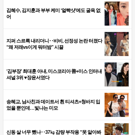
김혜수, 김지훈과 부부 케미 ‘얼빡샷’에도 굴욕 없
어
지퍼 스르륵 내리더니‥비비, 선정성 논란 터졌다
“왜 저래vs이게 워터밤” 시끌
‘김부장’ 최대훈 아내, 미스코리아 善+미스 인터내
셔널 3위 ♥장윤서였다
송혜교, 남사친과 데이트서 흰 티셔츠+청바지 입
었을 뿐인데…빛나는 미모
신동 살 너무 뺐나‥37㎏ 감량 부작용 “못 알아봐