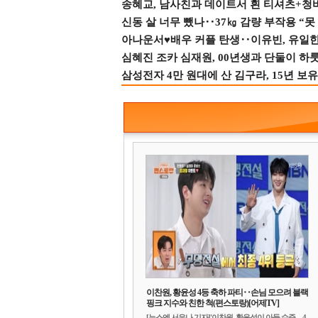
송혜교, 남사친과 데이트서 흰 티셔츠+청
신동 살 너무 뺐나‥37㎏ 감량 부작용 “못
아나운서♥배우 커플 탄생‥이유빈, 유일한 최
심혜진 조카 심재원, 00년생과 단둘이 하룻밤
삼성전자 4만 원대에 산 김구라, 15년 보유
이찬원, 황윤성 4등 축하 파티‥손님 모으려 블랙
핑크 지수와 친한 척(편스토랑)[어제TV]
[뉴스엔 서유나 기자]'이찬원, 황윤성이 아들 수준…4