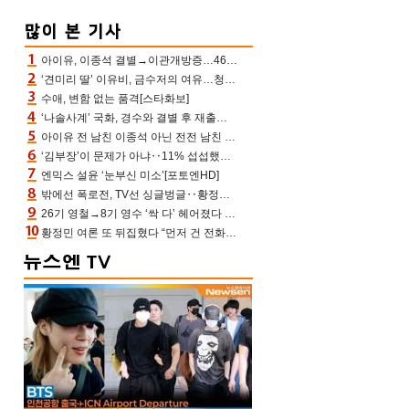
아이유, 이종석 결별→이관개방증…46장 꽉 채운 유애나 ♥ “열심히 사는 중”
‘견미리 딸’ 이유비, 금수저의 여유…청순 미모에 반전 슬림 라인
수애, 변함 없는 품격[스타화보]
‘나솔사계’ 국화, 경수와 결별 후 재출연…첫인상 3표 몰표
아이유 전 남친 이종석 아닌 전전 남친 장기하 소환 ‘별일 없이 산다’ 선곡…46장에 꾹 눌러 담은 근황
‘김부장’이 문제가 아냐‥11% 섭섭했던 ‘재벌X형사2’ 돈·빽 총동원해 컴백 [TV보고서]
엔믹스 설윤 ‘눈부신 미소’[포토엔HD]
밖에선 폭로전, TV선 싱글벙글‥황정민 ‘틈만 나면’ 출연, 피로감은 시청자 몫
26기 영철→8기 영수 ‘싹 다’ 헤어졌다 ‘나솔사계’ 충격의 현커 0쌍 (촌장TV)
황정민 여론 또 뒤집혔다 “먼저 건 전화 62통, 그만 연락해” vs 女팬 “녹취 다 올려” 진흙탕 싸움