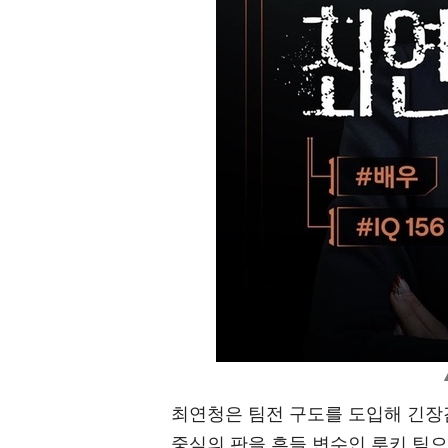
최연청은 팀전 구도를 도입해 긴장
중심의 판을 흔들 변수인 루키 팀으