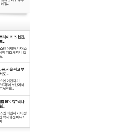
예정...
트레이 키즈 현진,
...
뉴스엔 이재하 기자]스
레이 키즈 새 미니 앨
..
C몽, 서울 찍고 부
도 ...
뉴스엔 이민지 기
]MC몽이 부산에서
콘서트를 ..
출 10% 줘” 박나
前...
뉴스엔 이민지 기자]방
인 박나래 전 매니저
 ..