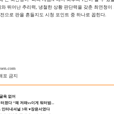
뇌와 뛰어난 추리력, 냉철한 상황 판단력을 갖춘 최연청이
전으로 판을 흔들지도 시청 포인트 중 하나로 꼽힌다.
en.com
재배포 금지
 굴욕 없어
졌다 “왜 저래vs이게 워터밤...
스 인터내셔널 3위 ♥장윤서였다