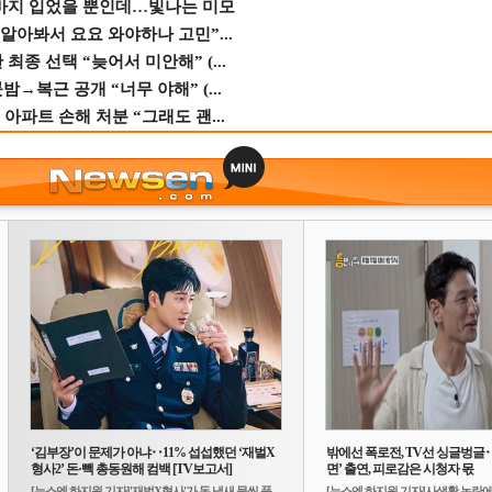
바지 입었을 뿐인데…빛나는 미모
 알아봐서 요요 와야하나 고민”...
종 선택 “늦어서 미안해” (...
→복근 공개 “너무 야해” (...
 아파트 손해 처분 “그래도 괜...
‘김부장’이 문제가 아냐‥11% 섭섭했던 ‘재벌X
밖에선 폭로전, TV선 싱글벙글
형사2’ 돈·빽 총동원해 컴백 [TV보고서]
면’ 출연, 피로감은 시청자 몫
[뉴스엔 하지원 기자]'재벌X형사'가 돈 냄새 물씬 풍
[뉴스엔 하지원 기자]사생활 논란에