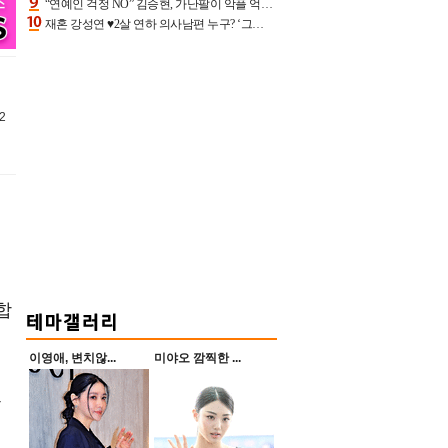
“연예인 걱정 NO” 김승현, 가난팔이 악플 억울할만‥아내+딸과 日 여행
재혼 강성연 ♥2살 연하 의사남편 누구? ‘그알’ 자문의에 훈남 비주얼 초엘리트 스펙 [종합]
2
합
이영애, 변치않...
미야오 깜찍한 ...
는