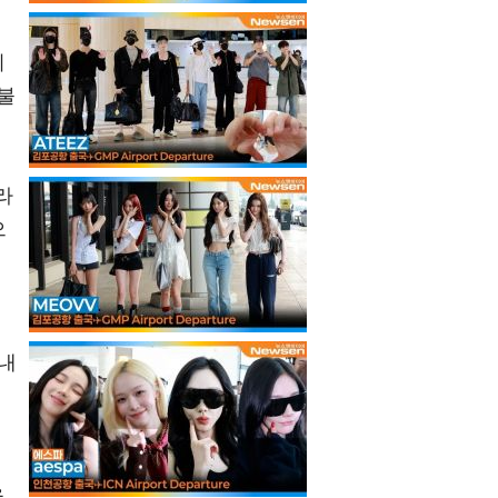
이
불
라
으
 내
기
을