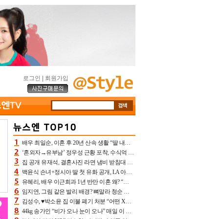
로그인
|
회원가입
배우 최일순, 이혼 후 20년 산속 생활 “딸 내가 버렸다고 원망‥맘 아파”(특종)[어제TV]
‘혼외자→유부남’ 정우성 근황 포착, 수식억 해킹 피해 후배 만났다 “존경하는”
집 공개 유재석, 결혼사진 라면 냄비 받침대 되고 분노‥가족사진도 피해(놀뭐)[어제TV]
백윤식 손녀+정시아 딸 첫 유화 공개, LA 아트쇼→서울국제조각페스타 작가다운 수준급 실력
유혜리, 배우 이근희과 1년 반만 이혼 왜? “식칼 꽂고 의자 던져” 충격 폭로(특종)[어제TV]
임지연, 그림 같은 발리 배경? 뼈말라 청순 비키니 핏에 상대 안 되네
김성수, ♥박소윤 집 이불 폐기 처분 “어떤 X이랑 썼을지 몰라” 질투(신랑수업2)[어제TV]
44kg 송가인 “비가 오나 눈이 오나” 매일 이 운동, 허벅지 근육량 상승+체지방 감소