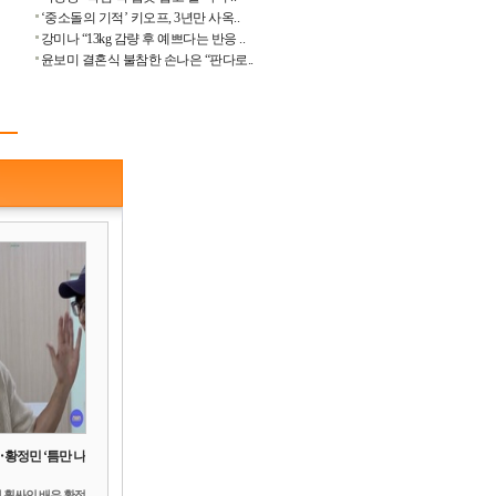
‘중소돌의 기적’ 키오프, 3년만 사옥..
강미나 “13kg 감량 후 예쁘다는 반응 ..
윤보미 결혼식 불참한 손나은 “판다로..
‥황정민 ‘틈만 나
 휩싸인 배우 황정