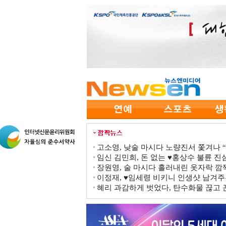
고소영, 낮술 마시다 노량진서 쫓겨나 “점
임신 김민희, 돈 없는 ♥홍상수 불륜 진심
장원영, 술 마시다 흘러내린 옷자락 
이정재, ♥임세령 비키니 인생샷 남겨주
혜리 과감하게 벗었다, 탄수화물 끊고 끈