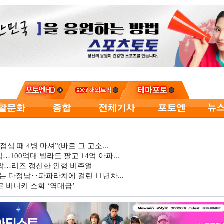
심 때 4병 마셔”(바로 그 고소...
…100억대 빌라도 팔고 14억 아파...
깜짝…리즈 갱신한 인형 비주얼
는 다정남‥파파라치에 걸린 11년차...
 비니키 소화 ‘역대급’