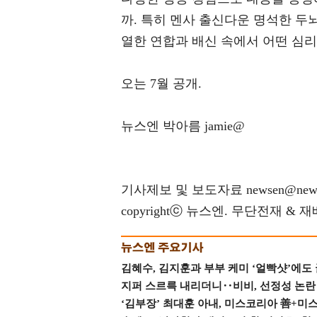
까. 특히 멘사 출신다운 명석한 두
열한 연합과 배신 속에서 어떤 심리
오는 7월 공개.
뉴스엔 박아름 jamie@
기사제보 및 보도자료 newsen@news
copyrightⓒ 뉴스엔. 무단전재 & 
김혜수, 김지훈과 부부 케미 ‘얼빡샷’에도
지퍼 스르륵 내리더니‥비비, 선정성 논란 터
‘김부장’ 최대훈 아내, 미스코리아 善+미