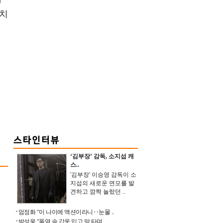
 치
‘김부장’ 감독, 소지섭 캐
스..
'김부장' 이승영 감독이 소
지섭의 새로운 면모를 발
견하고 깜짝 놀랐던 ..
엄정화 “이 나이에 액션이라니‥눈물 ..
박성웅 “폭염 속 갑옷 입고 말 타며 ..