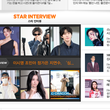
기는 판을 짜고 시즌2로 돌아온다.8월 7일 ...
민의 SBS 예능 '틈만 나면,' 출연분이 
스
시크
[
트
범 &
M
산서
[
자
도 
“매
래 
[
송
들이