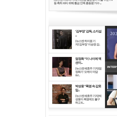
등 축하 파티 위해 황금 인맥 총동원'가수 ...
‘김부장’ 감독, 소지섭
...
[뉴스엔 하지원 기
자]'김부장' 이승영 감..
엄정화 “이 나이에 액
션이...
[뉴스엔 배효주 기자]엄
정화가 '오케이 마담
&#..
박성웅 “폭염 속 갑옷
입...
[뉴스엔 배효주 기자]박
성웅이 폭염에도 불구
하고 K..