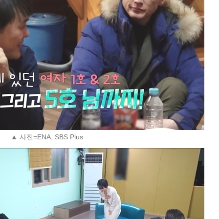
▲ 사진=ENA, SBS Plus