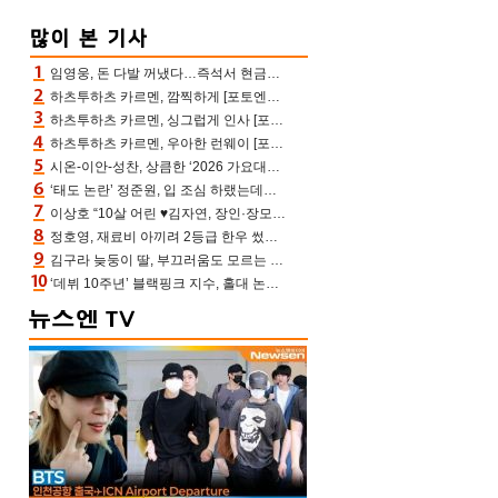
임영웅, 돈 다발 꺼냈다…즉석서 현금으로 수당 챙겨주는 ‘구단주’
하츠투하츠 카르멘, 깜찍하게 [포토엔HD]
하츠투하츠 카르멘, 싱그럽게 인사 [포토엔HD]
하츠투하츠 카르멘, 우아한 런웨이 [포토엔HD]
시온-이안-성찬, 상큼한 ‘2026 가요대전 썸머’ MC [포토엔HD]
‘태도 논란’ 정준원, 입 조심 하랬는데…‘유부녀 킬러’ 열혈 홍보→시청률 껑충[종합]
이상호 “10살 어린 ♥김자연, 장인·장모님 내 동안에 깜짝 놀라 허락”(아침마당)
정호영, 재료비 아끼려 2등급 한우 썼다 위기 “고기 질겨” 혹평(스레파)
김구라 늦둥이 딸, 부끄러움도 모르는 끼쟁이…그리 “걔가 연예인 됐어야”(김그리)
‘데뷔 10주년’ 블랙핑크 지수, 홀대 논란 속 사과했는데…팬들 만난 뒤 눈물