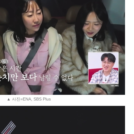
▲ 사진=ENA, SBS Plus