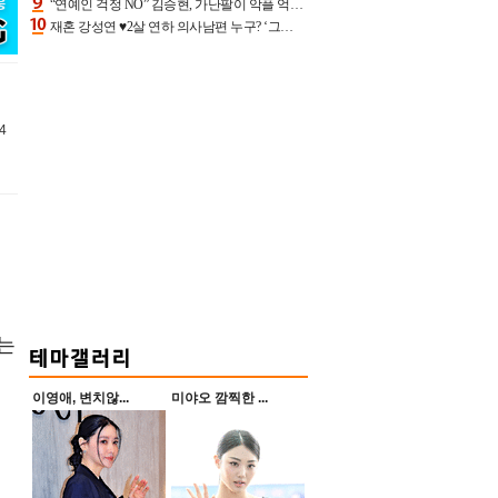
“연예인 걱정 NO” 김승현, 가난팔이 악플 억울할만‥아내+딸과 日 여행
재혼 강성연 ♥2살 연하 의사남편 누구? ‘그알’ 자문의에 훈남 비주얼 초엘리트 스펙 [종합]
4
서는
이영애, 변치않...
미야오 깜찍한 ...