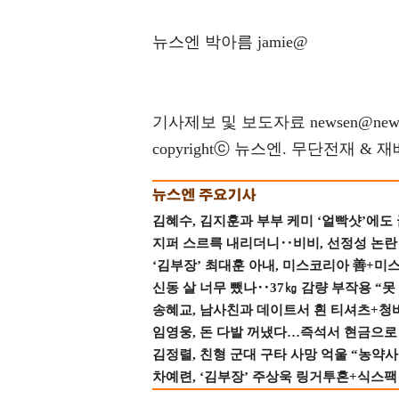
뉴스엔 박아름 jamie@
기사제보 및 보도자료 newsen@news
copyrightⓒ 뉴스엔. 무단전재 & 
김혜수, 김지훈과 부부 케미 ‘얼빡샷’에도
지퍼 스르륵 내리더니‥비비, 선정성 논란 터
‘김부장’ 최대훈 아내, 미스코리아 善+미
신동 살 너무 뺐나‥37㎏ 감량 부작용 “못
송혜교, 남사친과 데이트서 흰 티셔츠+청
임영웅, 돈 다발 꺼냈다…즉석서 현금으로 
김정렬, 친형 군대 구타 사망 억울 “농약사
차예련, ‘김부장’ 주상욱 링거투혼+식스팩 