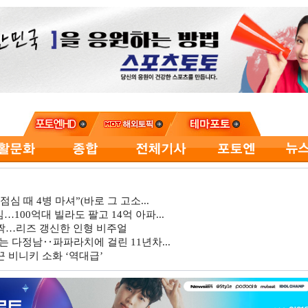
심 때 4병 마셔”(바로 그 고소...
…100억대 빌라도 팔고 14억 아파...
깜짝…리즈 갱신한 인형 비주얼
는 다정남‥파파라치에 걸린 11년차...
 비니키 소화 ‘역대급’