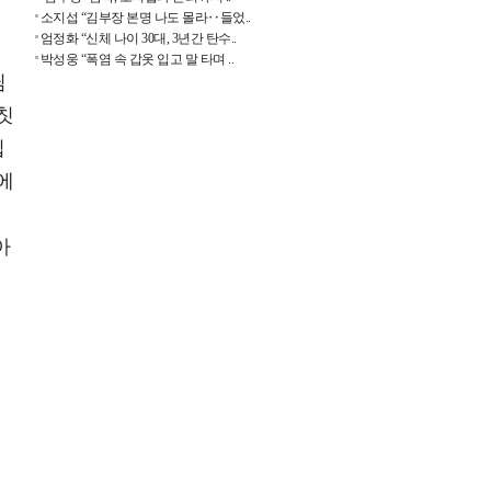
소지섭 “김부장 본명 나도 몰라‥들었..
엄정화 “신체 나이 30대, 3년간 탄수..
박성웅 “폭염 속 갑옷 입고 말 타며 ..
님
칫
집
에
어
아