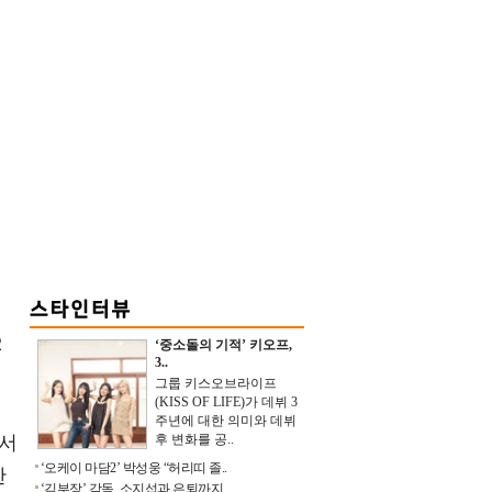
은
2
‘중소돌의 기적’ 키오프,
3..
그룹 키스오브라이프
(KISS OF LIFE)가 데뷔 3
주년에 대한 의미와 데뷔
해서
후 변화를 공..
‘오케이 마담2’ 박성웅 “허리띠 졸..
간
‘김부장’ 감독, 소지섭과 은퇴까지 ..