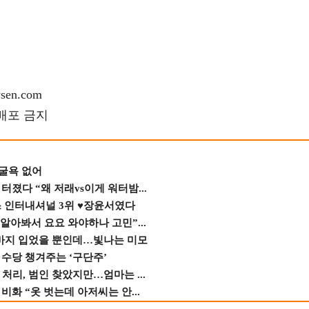
en.com
재배포 금지
 굴욕 없어
졌다 “왜 저래vs이게 워터밤...
스 인터내셔널 3위 ♥장윤서였다
 알아봐서 요요 와야하나 고민”...
바지 입었을 뿐인데…빛나는 미모
수당 챙겨주는 ‘구단주’
 처리, 범인 찾았지만…엄마는 ...
비화 “옷 벗는데 아저씨는 안...