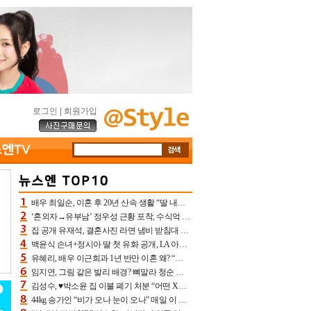
로그인
|
회원가입
배우 최일순, 이혼 후 20년 산속 생활 “딸 내가 버렸다고 원망‥맘 아파”(특종)[어제TV]
‘혼외자→유부남’ 정우성 근황 포착, 수식억 해킹 피해 후배 만났다 “존경하는”
집 공개 유재석, 결혼사진 라면 냄비 받침대 되고 분노‥가족사진도 피해(놀뭐)[어제TV]
백윤식 손녀+정시아 딸 첫 유화 공개, LA 아트쇼→서울국제조각페스타 작가다운 수준급 실력
유혜리, 배우 이근희과 1년 반만 이혼 왜? “식칼 꽂고 의자 던져” 충격 폭로(특종)[어제TV]
임지연, 그림 같은 발리 배경? 뼈말라 청순 비키니 핏에 상대 안 되네
김성수, ♥박소윤 집 이불 폐기 처분 “어떤 X이랑 썼을지 몰라” 질투(신랑수업2)[어제TV]
44kg 송가인 “비가 오나 눈이 오나” 매일 이 운동, 허벅지 근육량 상승+체지방 감소