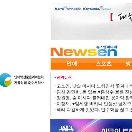
고소영, 낮술 마시다 노량진서 쫓겨나 “점
임신 김민희, 돈 없는 ♥홍상수 불륜 진심
장원영, 술 마시다 흘러내린 옷자락 
이정재, ♥임세령 비키니 인생샷 남겨주
혜리 과감하게 벗었다, 탄수화물 끊고 끈