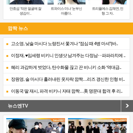
안효섭 ‘작은 얼굴에 잘
트와이스 미나 ‘눈부신
트리플에스 김채연, 인
생김이 ..
아름다..
형 그 자..
깜짝 뉴스
고소영, 낮술 마시다 노량진서 쫓겨나 “점심 때 4병 마셔”(바..
이정재, ♥임세령 비키니 인생샷 남겨주는 다정남‥파파라치에 ..
혜리 과감하게 벗었다, 탄수화물 끊고 끈 비니키 소화 ‘역대급..
장원영, 술 마시다 흘러내린 옷자락 깜짝…리즈 갱신한 인형 비..
이동국 딸 재시, 파격 비키니 자태 깜짝…美 명문대 합격 후 리..
뉴스엔TV