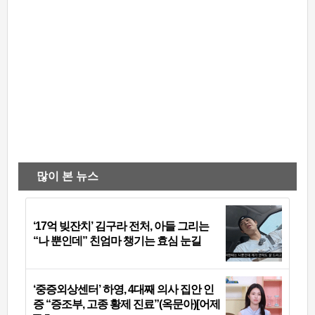
많이 본 뉴스
‘17억 빚잔치’ 김구라 전처, 아들 그리는
“나 뿐인데” 친엄마 챙기는 효심 눈길
‘중증외상센터’ 하영, 4대째 의사 집안 인
증 “증조부, 고종 황제 진료”(옥문아)[어제