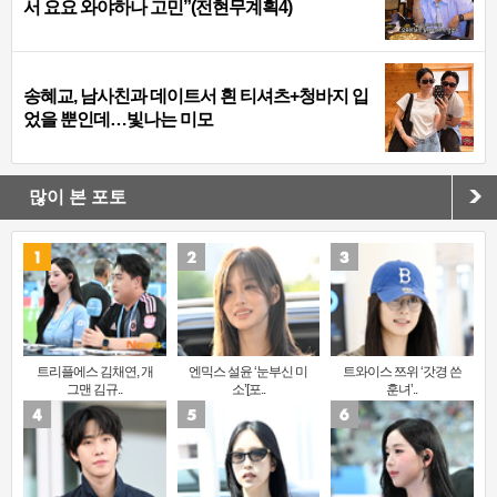
서 요요 와야하나 고민”(전현무계획4)
송혜교, 남사친과 데이트서 흰 티셔츠+청바지 입
었을 뿐인데…빛나는 미모
많이 본 포토
트리플에스 김채연, 개
엔믹스 설윤 ‘눈부신 미
트와이스 쯔위 ‘갓경 쓴
그맨 김규..
소’[포..
훈녀’..