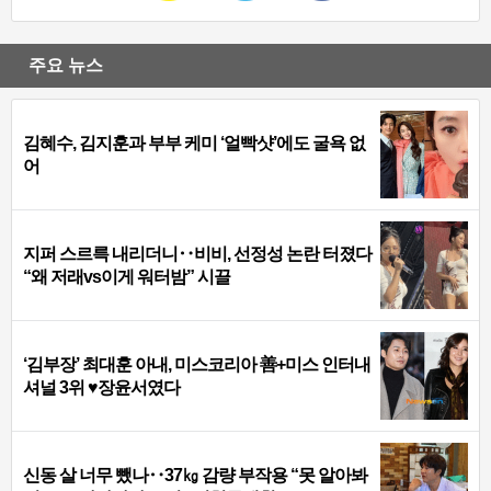
주요 뉴스
김혜수, 김지훈과 부부 케미 ‘얼빡샷’에도 굴욕 없
어
지퍼 스르륵 내리더니‥비비, 선정성 논란 터졌다
“왜 저래vs이게 워터밤” 시끌
‘김부장’ 최대훈 아내, 미스코리아 善+미스 인터내
셔널 3위 ♥장윤서였다
신동 살 너무 뺐나‥37㎏ 감량 부작용 “못 알아봐