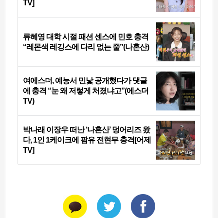
TV]
류혜영 대학 시절 패션 센스에 민호 충격
“레몬색 레깅스에 다리 없는 줄”(나혼산)
여에스더, 예능서 민낯 공개했다가 댓글
에 충격 “눈 왜 저렇게 처졌냐고”(에스더
TV)
박나래 이장우 떠난 ‘나혼산’ 덩어리즈 왔
다, 1인 1케이크에 팜유 전현무 충격[어제
TV]