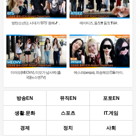
방탄소년단, 시대가 ‘BTS’ 원해🎵 ..
에이티즈, 둠칫❣️ 둠칫❣&#..
미야오(MEOVV), 미모가 넘사벽 (출
에스파(aespa), 죄송해요🥺🎤마이..
국)[뉴스엔TV]
방송EN
뮤직EN
포토EN
생활.문화
스포츠
IT.게임
경제
정치
사회