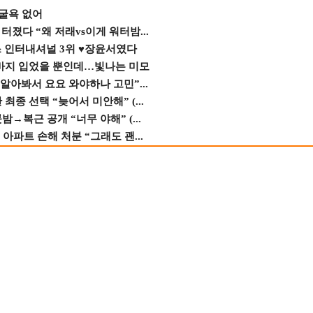
 굴욕 없어
졌다 “왜 저래vs이게 워터밤...
스 인터내셔널 3위 ♥장윤서였다
바지 입었을 뿐인데…빛나는 미모
 알아봐서 요요 와야하나 고민”...
종 선택 “늦어서 미안해” (...
→복근 공개 “너무 야해” (...
 아파트 손해 처분 “그래도 괜...