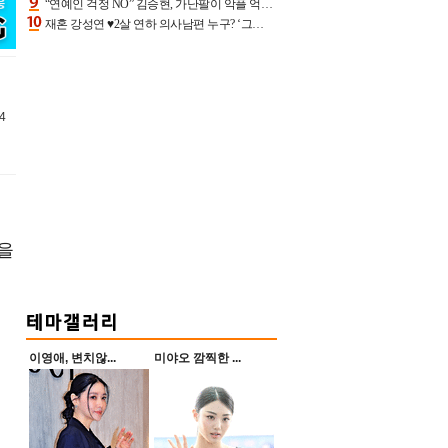
“연예인 걱정 NO” 김승현, 가난팔이 악플 억울할만‥아내+딸과 日 여행
재혼 강성연 ♥2살 연하 의사남편 누구? ‘그알’ 자문의에 훈남 비주얼 초엘리트 스펙 [종합]
4
을
이영애, 변치않...
미야오 깜찍한 ...