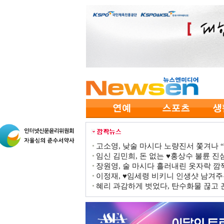
고소영, 낮술 마시다 노량진서 쫓겨나 “점
임신 김민희, 돈 없는 ♥홍상수 불륜 진심
장원영, 술 마시다 흘러내린 옷자락 
이정재, ♥임세령 비키니 인생샷 남겨주
혜리 과감하게 벗었다, 탄수화물 끊고 끈