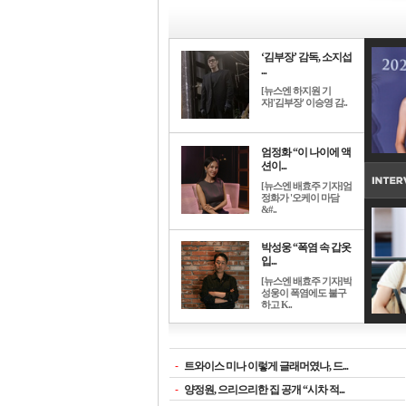
‘김부장’ 감독, 소지섭
...
[뉴스엔 하지원 기
자]'김부장' 이승영 감..
엄정화 “이 나이에 액
션이...
[뉴스엔 배효주 기자]엄
정화가 '오케이 마담
&#..
박성웅 “폭염 속 갑옷
입...
[뉴스엔 배효주 기자]박
성웅이 폭염에도 불구
하고 K..
-
트와이스 미나 이렇게 글래머였나, 드...
-
양정원, 으리으리한 집 공개 “시차 적...