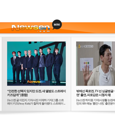
“안전한 선택지 있지만 도전, 새 앨범도 스트레이
밖에선 폭로전, TV선 싱글벙글
키즈답게” [종합]
면’ 출연, 피로감은 시청자 몫
[뉴스엔 글 이민지 기자/사진 이재하 기자]그룹 스트
[뉴스엔 하지원 기자]사생활 논란에
레이 키즈(Stray Kids)가 칠하게 돌아왔다. 스트레이 ...
민의 SBS 예능 '틈만 나면,' 출연분이 