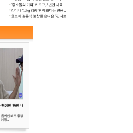
‘중소돌의 기적’ 키오프, 3년만 사옥..
강미나 “13kg 감량 후 예쁘다는 반응 ..
윤보미 결혼식 불참한 손나은 “판다로..
‥황정민 ‘틈만 나
 휩싸인 배우 황정
예정...