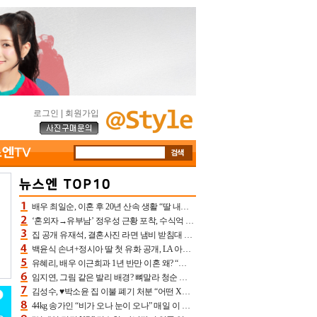
로그인
|
회원가입
배우 최일순, 이혼 후 20년 산속 생활 “딸 내가 버렸다고 원망‥맘 아파”(특종)[어제TV]
‘혼외자→유부남’ 정우성 근황 포착, 수식억 해킹 피해 후배 만났다 “존경하는”
집 공개 유재석, 결혼사진 라면 냄비 받침대 되고 분노‥가족사진도 피해(놀뭐)[어제TV]
백윤식 손녀+정시아 딸 첫 유화 공개, LA 아트쇼→서울국제조각페스타 작가다운 수준급 실력
유혜리, 배우 이근희과 1년 반만 이혼 왜? “식칼 꽂고 의자 던져” 충격 폭로(특종)[어제TV]
임지연, 그림 같은 발리 배경? 뼈말라 청순 비키니 핏에 상대 안 되네
김성수, ♥박소윤 집 이불 폐기 처분 “어떤 X이랑 썼을지 몰라” 질투(신랑수업2)[어제TV]
44kg 송가인 “비가 오나 눈이 오나” 매일 이 운동, 허벅지 근육량 상승+체지방 감소