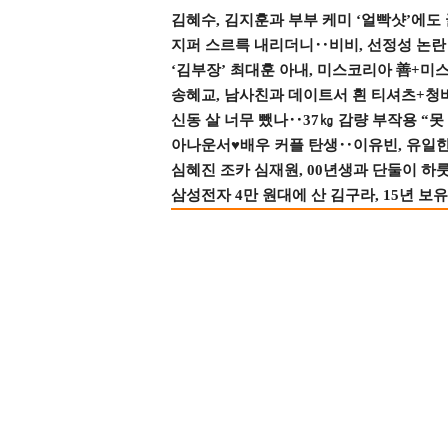
김혜수, 김지훈과 부부 케미 ‘얼빡샷’에도
지퍼 스르륵 내리더니‥비비, 선정성 논란 터
‘김부장’ 최대훈 아내, 미스코리아 善+미
송혜교, 남사친과 데이트서 흰 티셔츠+청
신동 살 너무 뺐나‥37㎏ 감량 부작용 “못
아나운서♥배우 커플 탄생‥이유빈, 유일한 최
심혜진 조카 심재원, 00년생과 단둘이 하룻밤
삼성전자 4만 원대에 산 김구라, 15년 보유