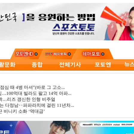
심 때 4병 마셔”(바로 그 고소...
…100억대 빌라도 팔고 14억 아파...
깜짝…리즈 갱신한 인형 비주얼
는 다정남‥파파라치에 걸린 11년차...
 비니키 소화 ‘역대급’