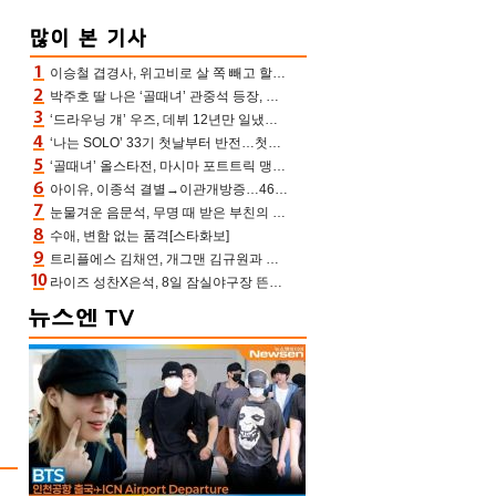
이승철 겹경사, 위고비로 살 쪽 빼고 할아버지 된다‥마음으로 낳은 딸 임신 자랑(유퀴즈)
박주호 딸 나은 ‘골때녀’ 관중석 등장, 김민재 복제인간 보고 혼란 [결정적장면]
‘드라우닝 걔’ 우즈, 데뷔 12년만 일냈다…체조경기장 입성 확정
‘나는 SOLO’ 33기 첫날부터 반전…첫인상 0표 영호, 호감남 급부상
‘골때녀’ 올스타전, 마시마 포트트릭 맹추격전 5:4 골 잔치 ‘짜릿’ [어제TV]
아이유, 이종석 결별→이관개방증…46장 꽉 채운 유애나 ♥ “열심히 사는 중”
눈물겨운 음문석, 무명 때 받은 부친의 전재산→폐암 父 세상 떠나기 전 여행(유퀴즈)[어제TV]
수애, 변함 없는 품격[스타화보]
트리플에스 김채연, 개그맨 김규원과 함께 프리뷰쇼 진행 [포토엔HD]
라이즈 성찬X은석, 8일 잠실야구장 뜬다…시구 시타+특별공연까지