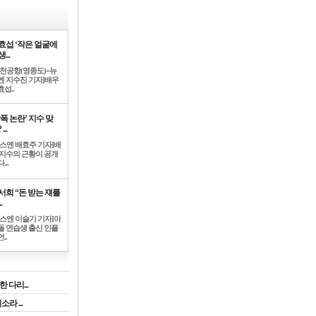
효섭 ‘작은 얼굴에
...
인천공항(영종도)=뉴
엔 지수진 기자]배우
섭..
학폭 논란’ 지수 맞
...
뉴스엔 배효주 기자]배
 지수의 근황이 공개
...
서희 “돈 받는 쟤를
.
뉴스엔 이슬기 기자]아
돌 연습생 출신 인플
..
 다리...
라 ...