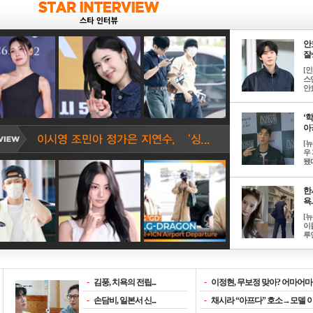
안
잘생
[
스
안효
‘
아? 
[
우
됐다
한
욕..
[
이
루언
-
김풍, 치욕의 전립...
-
이정현, 무보정 맞아? 어마어마한
-
손담비, 일본서 신...
-
채시라 “아프다” 호소→모델 이소