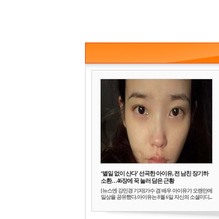
‘별일 없이 산다’ 선곡한 아이유, 전 남친 장기하
소환…46장에 꾹 눌러 담은 근황
[뉴스엔 강민경 기자]가수 겸 배우 아이유가 오랜만에
일상을 공유했다.아이유는 8월 6일 자신의 소셜미디...