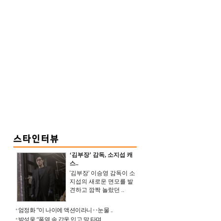
‘김부장’ 감독, 소지섭 캐
스..
'김부장' 이승영 감독이 소
지섭의 새로운 면모를 발
견하고 깜짝 놀랐던 ..
엄정화 “이 나이에 액션이라니‥눈물 ..
박성웅 “폭염 속 갑옷 입고 말 타며 ..