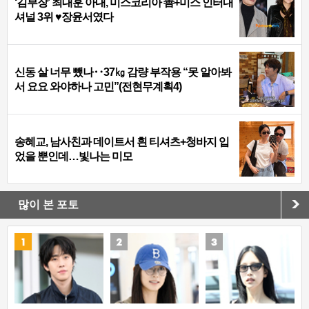
‘김부장’ 최대훈 아내, 미스코리아 善+미스 인터내
셔널 3위 ♥장윤서였다
신동 살 너무 뺐나‥37㎏ 감량 부작용 “못 알아봐
서 요요 와야하나 고민”(전현무계획4)
송혜교, 남사친과 데이트서 흰 티셔츠+청바지 입
었을 뿐인데…빛나는 미모
많이 본 포토