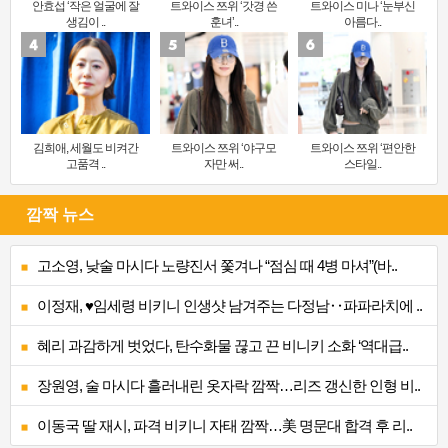
안효섭 ‘작은 얼굴에 잘
트와이스 쯔위 ‘갓경 쓴
트와이스 미나 ‘눈부신
생김이 ..
훈녀’..
아름다..
김희애, 세월도 비켜간
트와이스 쯔위 ‘야구모
트와이스 쯔위 ‘편안한
고품격 ..
자만 써..
스타일..
깜짝 뉴스
고소영, 낮술 마시다 노량진서 쫓겨나 “점심 때 4병 마셔”(바..
이정재, ♥임세령 비키니 인생샷 남겨주는 다정남‥파파라치에 ..
혜리 과감하게 벗었다, 탄수화물 끊고 끈 비니키 소화 ‘역대급..
장원영, 술 마시다 흘러내린 옷자락 깜짝…리즈 갱신한 인형 비..
이동국 딸 재시, 파격 비키니 자태 깜짝…美 명문대 합격 후 리..