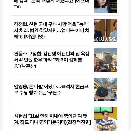
에 충격 “눈 왜 저렇게 처졌냐고”(에스더
TV)
김정렬, 친형 군대 구타 사망 억울 “농약
사 처리, 범인 찾았지만…엄마는 이미 치
매”(데이앤나잇)
건물주 구성환, 김신영 이선민과 집 옥상
서 41만원 한우 파티 “화력이 성화봉
송”(나혼산)
임영웅, 돈 다발 꺼냈다…즉석서 현금으
로 수당 챙겨주는 ‘구단주’
심현섭 “11살 연하 아내에 축의금 다 뺏
겨, 집도 아내 명의” (동치미)[결정적장면]