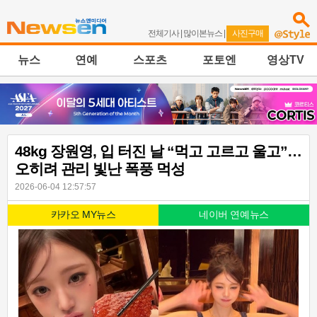
전체기사
|
많이본뉴스
|
사진구매
뉴스
연예
스포츠
포토엔
영상TV
48kg 장원영, 입 터진 날 “먹고 고르고 울고”…
오히려 관리 빛난 폭풍 먹성
2026-06-04 12:57:57
카카오 MY뉴스
네이버 연예뉴스