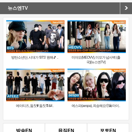
뉴스엔TV
방탄소년단, 시대가 ‘BTS’ 원해🎵 ..
미야오(MEOVV), 미모가 넘사벽 (출
국)[뉴스엔TV]
에이티즈, 둠칫❣️ 둠칫❣&#..
에스파(aespa), 죄송해요🥺🎤마이..
방송EN
뮤직EN
포토EN