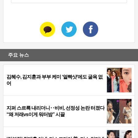
주요 뉴스
김혜수, 김지훈과 부부 케미 ‘얼빡샷’에도 굴욕 없
어
지퍼 스르륵 내리더니‥비비, 선정성 논란 터졌다
“왜 저래vs이게 워터밤” 시끌