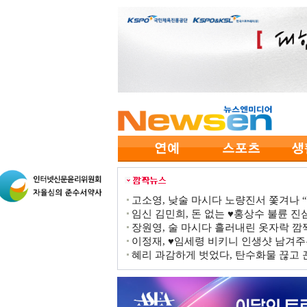
고소영, 낮술 마시다 노량진서 쫓겨나 “점
임신 김민희, 돈 없는 ♥홍상수 불륜 진심
장원영, 술 마시다 흘러내린 옷자락 
이정재, ♥임세령 비키니 인생샷 남겨주
혜리 과감하게 벗었다, 탄수화물 끊고 끈