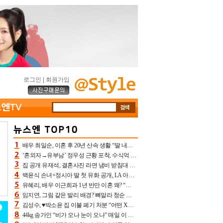
로그인
|
회원가입
배우 최일순, 이혼 후 20년 산속 생활 “딸 내가 버렸다고 원망‥맘 아파”(특종)[어제TV]
‘혼외자→유부남’ 정우성 근황 포착, 수식억 해킹 피해 후배 만났다 “존경하는”
집 공개 유재석, 결혼사진 라면 냄비 받침대 되고 분노‥가족사진도 피해(놀뭐)[어제TV]
백윤식 손녀+정시아 딸 첫 유화 공개, LA 아트쇼→서울국제조각페스타 작가다운 수준급 실력
유혜리, 배우 이근희과 1년 반만 이혼 왜? “식칼 꽂고 의자 던져” 충격 폭로(특종)[어제TV]
임지연, 그림 같은 발리 배경? 뼈말라 청순 비키니 핏에 상대 안 되네
김성수, ♥박소윤 집 이불 폐기 처분 “어떤 X이랑 썼을지 몰라” 질투(신랑수업2)[어제TV]
44kg 송가인 “비가 오나 눈이 오나” 매일 이 운동, 허벅지 근육량 상승+체지방 감소