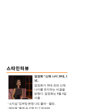
엄정화 “신체 나이 30대, 3
년..
엄정화가 30대 초반 신체
나이를 유지하는 비결을
밝혔다. 엄정화는 8월 4일
서울 ..
소지섭 “김부장 본명 나도 몰라‥들었..
박성웅 “폭염 속 갑옷 입고 말 타며 ..