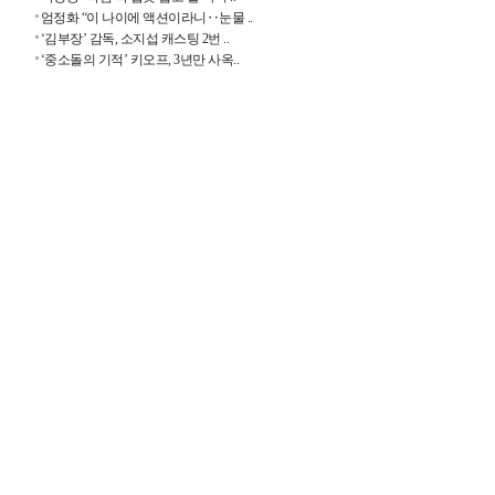
엄정화 “이 나이에 액션이라니‥눈물 ..
‘김부장’ 감독, 소지섭 캐스팅 2번 ..
‘중소돌의 기적’ 키오프, 3년만 사옥..