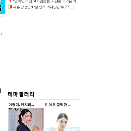
“연예인 걱정 NO” 김승현, 가난팔이 악플 억울할만‥아내+딸과 日 여행
재혼 강성연 ♥2살 연하 의사남편 누구? ‘그알’ 자문의에 훈남 비주얼 초엘리트 스펙 [종합]
0
이
이영애, 변치않...
미야오 깜찍한 ...