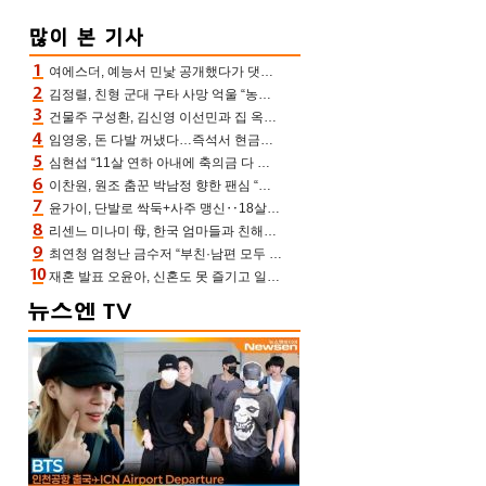
여에스더, 예능서 민낯 공개했다가 댓글에 충격 “눈 왜 저렇게 처졌냐고”(에스더TV)
김정렬, 친형 군대 구타 사망 억울 “농약사 처리, 범인 찾았지만…엄마는 이미 치매”(데이앤나잇)
건물주 구성환, 김신영 이선민과 집 옥상서 41만원 한우 파티 “화력이 성화봉송”(나혼산)
임영웅, 돈 다발 꺼냈다…즉석서 현금으로 수당 챙겨주는 ‘구단주’
심현섭 “11살 연하 아내에 축의금 다 뺏겨, 집도 아내 명의” (동치미)[결정적장면]
이찬원, 원조 춤꾼 박남정 향한 팬심 “어머님 잘 계시지” 폭소(불후)
윤가이, 단발로 싹둑+사주 맹신‥18살 연상 ♥장기하 반한 엉뚱·열정 매력(전참시)
리센느 미나미 母, 한국 엄마들과 친해진 비결=BTS “최애 정국 얘기로 통해”(전참시)
최연청 엄청난 금수저 “부친·남편 모두 판사, 국회의원·언론사 대표 집안”(아형)
재혼 발표 오윤아, 신혼도 못 즐기고 일만 “발달장애 子도 취업 1년차, 연차 없어”