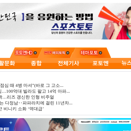
심 때 4병 마셔”(바로 그 고소...
…100억대 빌라도 팔고 14억 아파...
깜짝…리즈 갱신한 인형 비주얼
는 다정남‥파파라치에 걸린 11년차...
 비니키 소화 ‘역대급’