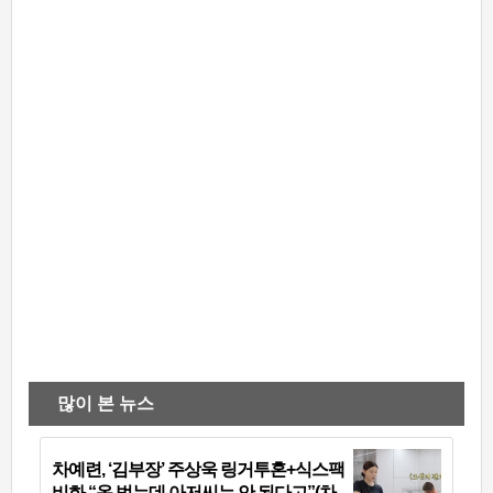
많이 본 뉴스
차예련, ‘김부장’ 주상욱 링거투혼+식스팩
비화 “옷 벗는데 아저씨는 안 된다고”(차