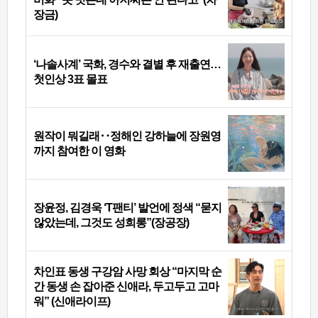
장금)
‘나솔사계’ 국화, 경수와 결별 후 재출연…
첫인상 3표 몰표
원작이 뭐길래‥정해인 강하늘에 장원영
까지 참여한 이 영화
장윤정, 김경욱 ‘T팬티’ 발언에 정색 “묻지
않았는데, 그것도 성희롱”(장공장)
차인표 동생 구강암 사망 회상 “마지막 순
간 동생 손 잡아준 신애라, 두고두고 고마
워” (신애라이프)