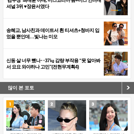
‘김부장’ 최대훈 아내, 미스코리아 善+미스 인터내
셔널 3위 ♥장윤서였다
송혜교, 남사친과 데이트서 흰 티셔츠+청바지 입
었을 뿐인데…빛나는 미모
신동 살 너무 뺐나‥37㎏ 감량 부작용 “못 알아봐
서 요요 와야하나 고민”(전현무계획4)
많이 본 포토