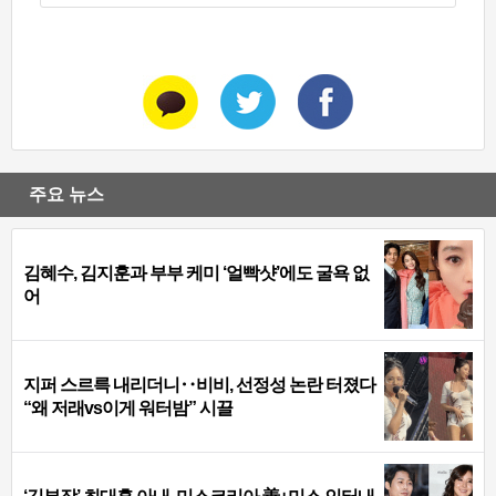
주요 뉴스
김혜수, 김지훈과 부부 케미 ‘얼빡샷’에도 굴욕 없
어
지퍼 스르륵 내리더니‥비비, 선정성 논란 터졌다
“왜 저래vs이게 워터밤” 시끌