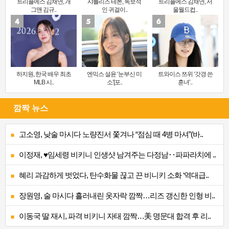
트리플에스 김채연, 개
샤를리즈 테론, 독보적
트리플에스 김채연, 서
그맨 김규..
인 귀걸이..
울월드컵..
하지원, 한국 배우 최초
엔믹스 설윤 ‘눈부신 미
트와이스 쯔위 ‘갓경 쓴
MLB 시..
소’[포..
훈녀’..
깜짝 뉴스
고소영, 낮술 마시다 노량진서 쫓겨나 “점심 때 4병 마셔”(바..
이정재, ♥임세령 비키니 인생샷 남겨주는 다정남‥파파라치에 ..
혜리 과감하게 벗었다, 탄수화물 끊고 끈 비니키 소화 ‘역대급..
장원영, 술 마시다 흘러내린 옷자락 깜짝…리즈 갱신한 인형 비..
이동국 딸 재시, 파격 비키니 자태 깜짝…美 명문대 합격 후 리..