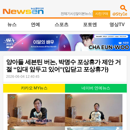
전체기사
|
많이본뉴스
|
사진구매
뉴스
연예
스포츠
포토엔
영상TV
양아들 세븐틴 버논, 박명수 포상휴가 제안 거
절 “입대 앞두고 있어”(입닫고 포상휴가)
2026-06-04 12:40:45
카카오 MY뉴스
네이버 연예뉴스