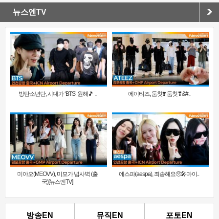
뉴스엔TV
방탄소년단, 시대가 ‘BTS’ 원해🎵 ..
에이티즈, 둠칫❣️ 둠칫❣&#..
미야오(MEOVV), 미모가 넘사벽 (출
에스파(aespa), 죄송해요🥺🎤마이..
국)[뉴스엔TV]
방송EN
뮤직EN
포토EN