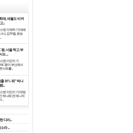
희애, 세월도 비켜
고...
뉴스엔 이재하 기자]배
나나, 김무열, 윤승
.
C몽, 서울 찍고 부
도 ...
뉴스엔 이민지 기
]MC몽이 부산에서
콘서트를 ..
출 10% 줘” 박나
前...
뉴스엔 이민지 기자]방
인 박나래 전 매니저
 ..
 다리...
라 ...