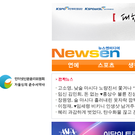
고소영, 낮술 마시다 노량진서 쫓겨나 “점
임신 김민희, 돈 없는 ♥홍상수 불륜 진심
장원영, 술 마시다 흘러내린 옷자락 
이정재, ♥임세령 비키니 인생샷 남겨주
혜리 과감하게 벗었다, 탄수화물 끊고 끈