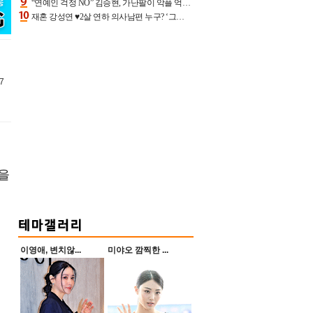
“연예인 걱정 NO” 김승현, 가난팔이 악플 억울할만‥아내+딸과 日 여행
재혼 강성연 ♥2살 연하 의사남편 누구? ‘그알’ 자문의에 훈남 비주얼 초엘리트 스펙 [종합]
7
을
이영애, 변치않...
미야오 깜찍한 ...