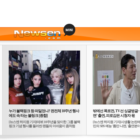
누가 블랙핑크 등 떠밀었나? 완전체 10주년 행사
밖에선 폭로전, TV선 싱글벙글
에도 속 타는 블링크 [종합]
면’ 출연, 피로감은 시청자 몫
[뉴스엔 하지원 기자]데뷔 10주년을 맞이한 그룹 블랙
[뉴스엔 하지원 기자]사생활 논란에
핑크 기념 행사를 둘러싼 팬들의 아쉬움이 좀처럼
민의 SBS 예능 '틈만 나면,' 출연분이 
가...