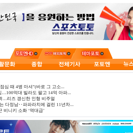
심 때 4병 마셔”(바로 그 고소...
…100억대 빌라도 팔고 14억 아파...
깜짝…리즈 갱신한 인형 비주얼
는 다정남‥파파라치에 걸린 11년차...
 비니키 소화 ‘역대급’