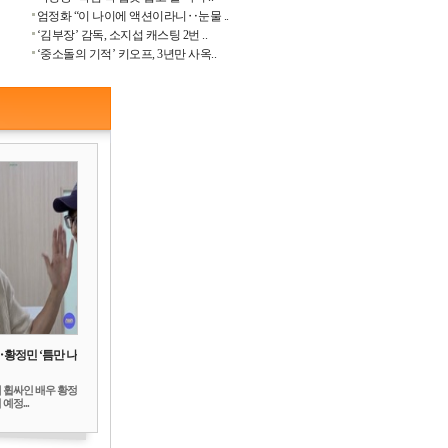
엄정화 “이 나이에 액션이라니‥눈물 ..
‘김부장’ 감독, 소지섭 캐스팅 2번 ..
‘중소돌의 기적’ 키오프, 3년만 사옥..
‥황정민 ‘틈만 나
 휩싸인 배우 황정
예정...