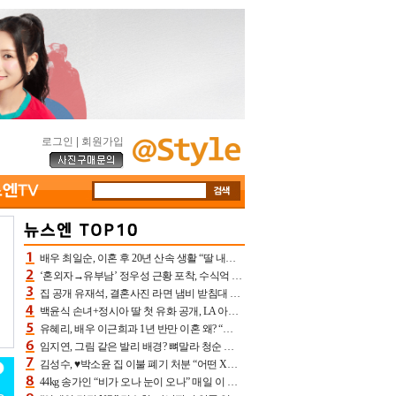
로그인
|
회원가입
배우 최일순, 이혼 후 20년 산속 생활 “딸 내가 버렸다고 원망‥맘 아파”(특종)[어제TV]
‘혼외자→유부남’ 정우성 근황 포착, 수식억 해킹 피해 후배 만났다 “존경하는”
집 공개 유재석, 결혼사진 라면 냄비 받침대 되고 분노‥가족사진도 피해(놀뭐)[어제TV]
백윤식 손녀+정시아 딸 첫 유화 공개, LA 아트쇼→서울국제조각페스타 작가다운 수준급 실력
유혜리, 배우 이근희과 1년 반만 이혼 왜? “식칼 꽂고 의자 던져” 충격 폭로(특종)[어제TV]
임지연, 그림 같은 발리 배경? 뼈말라 청순 비키니 핏에 상대 안 되네
김성수, ♥박소윤 집 이불 폐기 처분 “어떤 X이랑 썼을지 몰라” 질투(신랑수업2)[어제TV]
44kg 송가인 “비가 오나 눈이 오나” 매일 이 운동, 허벅지 근육량 상승+체지방 감소