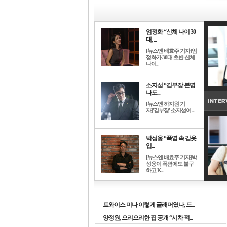
엄정화 “신체 나이 30
대, ...
[뉴스엔 배효주 기자]엄
정화가 30대 초반 신체
나이..
소지섭 “김부장 본명
나도...
[뉴스엔 하지원 기
자]'김부장' 소지섭이 ..
박성웅 “폭염 속 갑옷
입...
[뉴스엔 배효주 기자]박
성웅이 폭염에도 불구
하고 K..
-
트와이스 미나 이렇게 글래머였나, 드...
-
양정원, 으리으리한 집 공개 “시차 적...