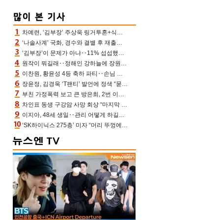
차예련, ‘김부장’ 주상욱 링거투혼+식스팩 비화 “옷 벗는데 아저씨는 안 된다고”(차장금)
‘나솔사계’ 국화, 경수와 결별 후 재출연…첫인상 3표 몰표
‘김부장’이 문제가 아냐‥11% 섭섭했던 ‘재벌X형사2’ 돈·빽 총동원해 컴백 [TV보고서]
원작이 뭐길래‥정해인 강하늘에 장원영까지 참여한 이 영화
이찬원, 황윤성 4등 축하 파티‥손님 모으려 블랙핑크 지수와 친한 척(편스토랑)[어제TV]
장윤정, 김경욱 ‘T팬티’ 발언에 정색 “묻지 않았는데, 그것도 성희롱”(장공장)
부친 가정폭력 보고 큰 방은희, 2번 이혼 후 잠수→母 고독사에 자책(특종세상)[어제TV]
차인표 동생 구강암 사망 회상 “마지막 순간 동생 손 잡아준 신애라, 두고두고 고마워” (신애라이프)
이지아, 48세 생일‥관리 어떻게 하길래 놀라운 동안 미모
‘SK하이닉스 275층’ 미자 “머리 뚜껑에서 사, 주식만 안 해도 돈 버는 것”