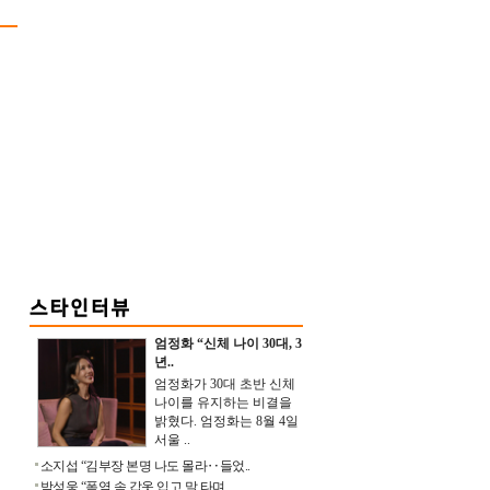
엄정화 “신체 나이 30대, 3
년..
엄정화가 30대 초반 신체
나이를 유지하는 비결을
밝혔다. 엄정화는 8월 4일
서울 ..
소지섭 “김부장 본명 나도 몰라‥들었..
박성웅 “폭염 속 갑옷 입고 말 타며 ..