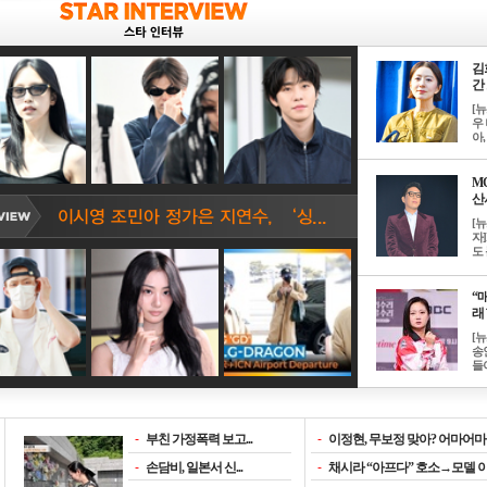
김
간 
[
우 
아, .
M
산서
[
자
도 
“매
래 
[
송
들이
-
부친 가정폭력 보고...
-
이정현, 무보정 맞아? 어마어마한
-
손담비, 일본서 신...
-
채시라 “아프다” 호소→모델 이소