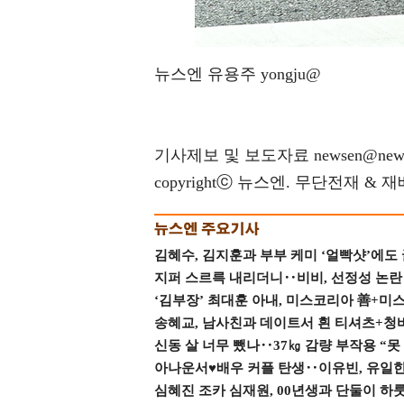
뉴스엔 유용주 yongju@
기사제보 및 보도자료 newsen@news
copyrightⓒ 뉴스엔. 무단전재 & 
김혜수, 김지훈과 부부 케미 ‘얼빡샷’에도
지퍼 스르륵 내리더니‥비비, 선정성 논란 터
‘김부장’ 최대훈 아내, 미스코리아 善+미
송혜교, 남사친과 데이트서 흰 티셔츠+청
신동 살 너무 뺐나‥37㎏ 감량 부작용 “못
아나운서♥배우 커플 탄생‥이유빈, 유일한 최
심혜진 조카 심재원, 00년생과 단둘이 하룻밤