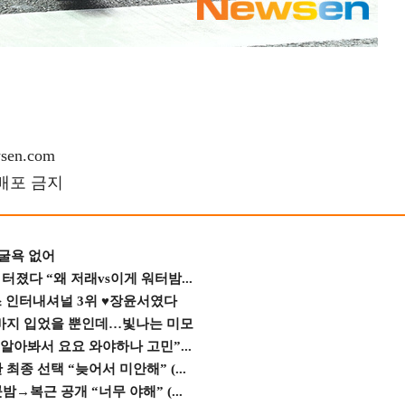
en.com
재배포 금지
 굴욕 없어
졌다 “왜 저래vs이게 워터밤...
스 인터내셔널 3위 ♥장윤서였다
바지 입었을 뿐인데…빛나는 미모
 알아봐서 요요 와야하나 고민”...
종 선택 “늦어서 미안해” (...
→복근 공개 “너무 야해” (...