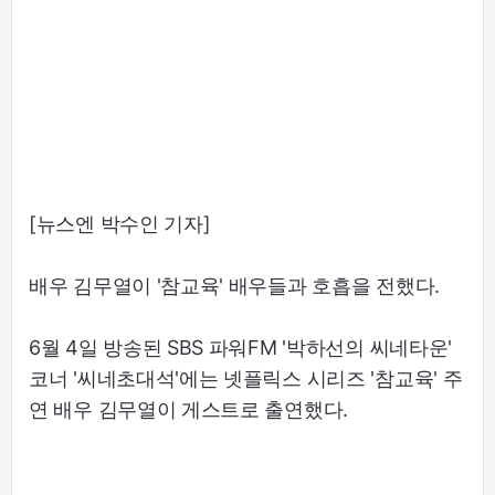
[뉴스엔 박수인 기자]
배우 김무열이 '참교육' 배우들과 호흡을 전했다.
6월 4일 방송된 SBS 파워FM '박하선의 씨네타운'
코너 '씨네초대석'에는 넷플릭스 시리즈 '참교육' 주
연 배우 김무열이 게스트로 출연했다.