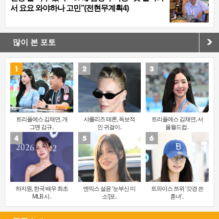
서 요요 와야하나 고민”(전현무계획4)
많이 본 포토
트리플에스 김채연, 개
샤를리즈 테론, 독보적
트리플에스 김채연, 서
그맨 김규..
인 귀걸이..
울월드컵..
하지원, 한국 배우 최초
엔믹스 설윤 ‘눈부신 미
트와이스 쯔위 ‘갓경 쓴
MLB 시..
소’[포..
훈녀’..