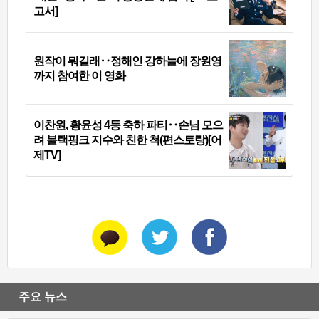
고서]
원작이 뭐길래‥정해인 강하늘에 장원영
까지 참여한 이 영화
이찬원, 황윤성 4등 축하 파티‥손님 모으
려 블랙핑크 지수와 친한 척(편스토랑)[어
제TV]
주요 뉴스