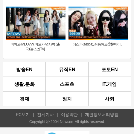
미야오(MEOVV), 미모가 넘사벽 (출
에스파(aespa), 죄송해요🥺🎤마이..
국)[뉴스엔TV]
방송EN
뮤직EN
포토EN
생활.문화
스포츠
IT.게임
경제
정치
사회
PC보기
|
전체기사
|
이용약관
|
개인정보처리방침
Copyright ⓒ 2004 Newsen. All rights reserved.