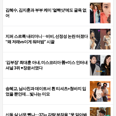
김혜수, 김지훈과 부부 케미 ‘얼빡샷’에도 굴욕 없
어
지퍼 스르륵 내리더니‥비비, 선정성 논란 터졌다
“왜 저래vs이게 워터밤” 시끌
‘김부장’ 최대훈 아내, 미스코리아 善+미스 인터내
셔널 3위 ♥장윤서였다
송혜교, 남사친과 데이트서 흰 티셔츠+청바지 입
었을 뿐인데…빛나는 미모
신동 살 너무 뺐나‥37㎏ 감량 부작용 “못 알아봐