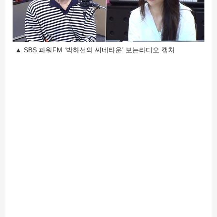
▲ SBS 파워FM ‘박하선의 씨네타운’ 보는라디오 캡처