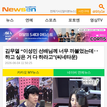
전체기사
|
많이본뉴스
|
사진구매
뉴스
연예
스포츠
포토엔
영상TV
김무열 “이성민 선배님께 너무 까불었는데‥
하고 싶은 거 다 하라고”(씨네타운)
2026-06-04 11:50:25
카카오 MY뉴스
네이버 연예뉴스