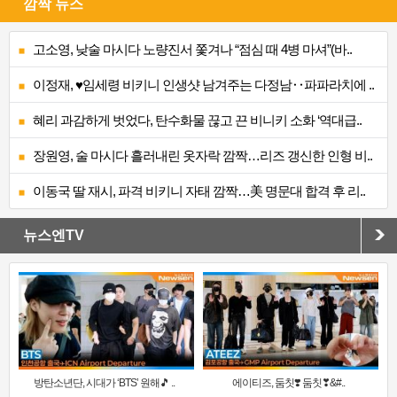
깜짝 뉴스
고소영, 낮술 마시다 노량진서 쫓겨나 “점심 때 4병 마셔”(바..
이정재, ♥임세령 비키니 인생샷 남겨주는 다정남‥파파라치에 ..
혜리 과감하게 벗었다, 탄수화물 끊고 끈 비니키 소화 ‘역대급..
장원영, 술 마시다 흘러내린 옷자락 깜짝…리즈 갱신한 인형 비..
이동국 딸 재시, 파격 비키니 자태 깜짝…美 명문대 합격 후 리..
뉴스엔TV
방탄소년단, 시대가 ‘BTS’ 원해🎵 ..
에이티즈, 둠칫❣️ 둠칫❣&#..