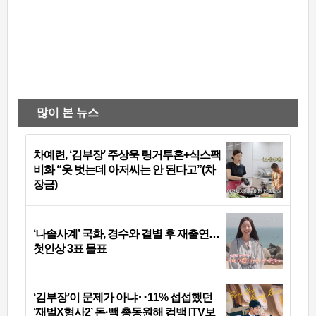
많이 본 뉴스
차예련, ‘김부장’ 주상욱 링거투혼+식스팩
비화 “옷 벗는데 아저씨는 안 된다고”(차
장금)
‘나솔사계’ 국화, 경수와 결별 후 재출연…
첫인상 3표 몰표
‘김부장’이 문제가 아냐‥11% 섭섭했던
‘재벌X형사2’ 돈·빽 총동원해 컴백 [TV보