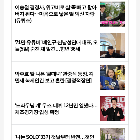
이승철 겹경사, 위고비로 살 쪽 빼고 할아
버지 된다‥마음으로 낳은 딸 임신 자랑
(유퀴즈)
‘71만 유튜버’ 배인규 신남성연대 대표, 오
늘(5일) 숨진 채 발견…향년 36세
박주호 딸 나은 ‘골때녀’ 관중석 등장, 김
민재 복제인간 보고 혼란 [결정적장면]
‘드라우닝 걔’ 우즈, 데뷔 12년만 일냈다…
체조경기장 입성 확정
‘나는 SOLO’ 33기 첫날부터 반전…첫인