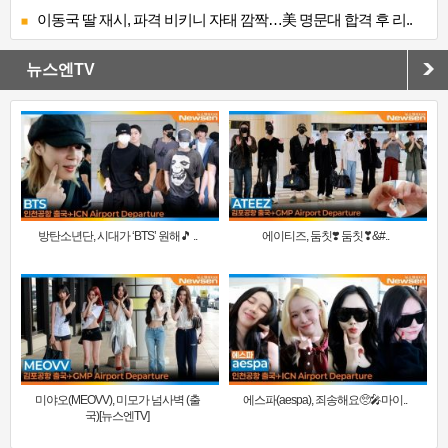
이동국 딸 재시, 파격 비키니 자태 깜짝…美 명문대 합격 후 리..
뉴스엔TV
방탄소년단, 시대가 ‘BTS’ 원해🎵 ..
에이티즈, 둠칫❣️ 둠칫❣&#..
미야오(MEOVV), 미모가 넘사벽 (출
에스파(aespa), 죄송해요🥺🎤마이..
국)[뉴스엔TV]