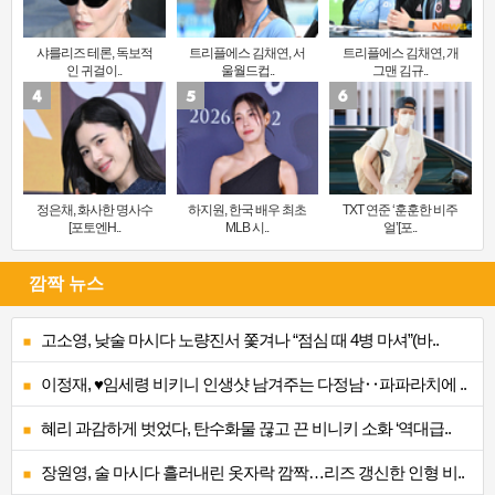
샤를리즈 테론, 독보적
트리플에스 김채연, 서
트리플에스 김채연, 개
인 귀걸이..
울월드컵..
그맨 김규..
정은채, 화사한 명사수
하지원, 한국 배우 최초
TXT 연준 ‘훈훈한 비주
[포토엔H..
MLB 시..
얼’[포..
깜짝 뉴스
고소영, 낮술 마시다 노량진서 쫓겨나 “점심 때 4병 마셔”(바..
이정재, ♥임세령 비키니 인생샷 남겨주는 다정남‥파파라치에 ..
혜리 과감하게 벗었다, 탄수화물 끊고 끈 비니키 소화 ‘역대급..
장원영, 술 마시다 흘러내린 옷자락 깜짝…리즈 갱신한 인형 비..