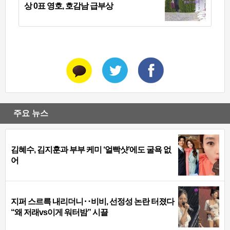
상 0표 영호, 호감남 급부상
주요 뉴스
김혜수, 김지훈과 부부 케미 ‘얼빡샷’에도 굴욕 없
어
지퍼 스르륵 내리더니‥비비, 선정성 논란 터졌다
“왜 저래vs이게 워터밤” 시끌