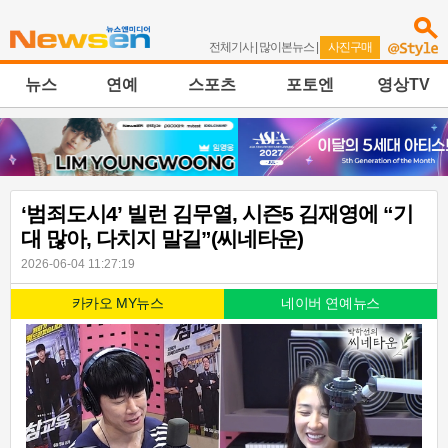
전체기사
|
많이본뉴스
|
사진구매
뉴스
연예
스포츠
포토엔
영상TV
‘범죄도시4’ 빌런 김무열, 시즌5 김재영에 “기
대 많아, 다치지 말길”(씨네타운)
2026-06-04 11:27:19
카카오 MY뉴스
네이버 연예뉴스