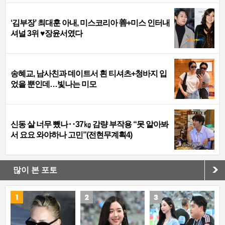
‘김부장’ 최대훈 아내, 미스코리아 善+미스 인터내
셔널 3위 ♥장윤서였다
송혜교, 남사친과 데이트서 흰 티셔츠+청바지 입
었을 뿐인데…빛나는 미모
신동 살 너무 뺐나‥37㎏ 감량 부작용 “못 알아봐
서 요요 와야하나 고민”(전현무계획4)
많이 본 포토