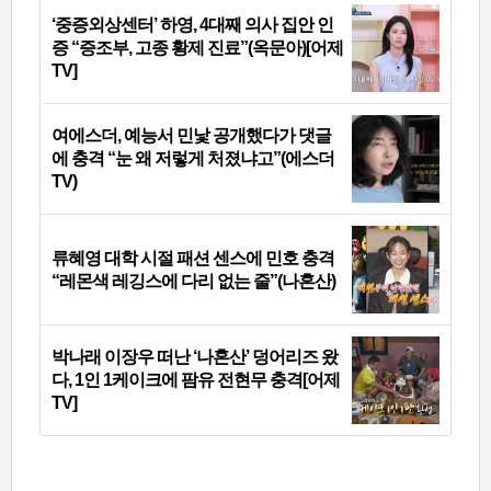
‘중증외상센터’ 하영, 4대째 의사 집안 인
증 “증조부, 고종 황제 진료”(옥문아)[어제
TV]
여에스더, 예능서 민낯 공개했다가 댓글
에 충격 “눈 왜 저렇게 처졌냐고”(에스더
TV)
류혜영 대학 시절 패션 센스에 민호 충격
“레몬색 레깅스에 다리 없는 줄”(나혼산)
박나래 이장우 떠난 ‘나혼산’ 덩어리즈 왔
다, 1인 1케이크에 팜유 전현무 충격[어제
TV]