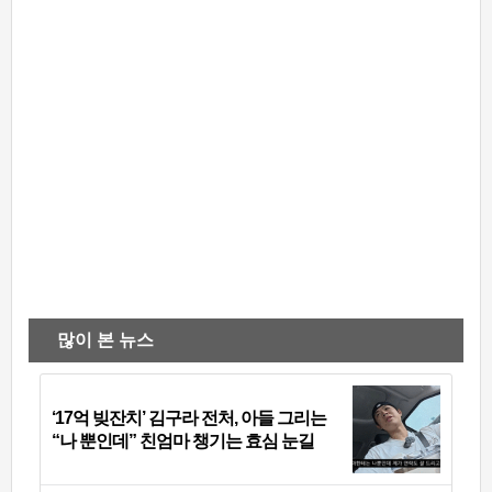
많이 본 뉴스
‘17억 빚잔치’ 김구라 전처, 아들 그리는
“나 뿐인데” 친엄마 챙기는 효심 눈길