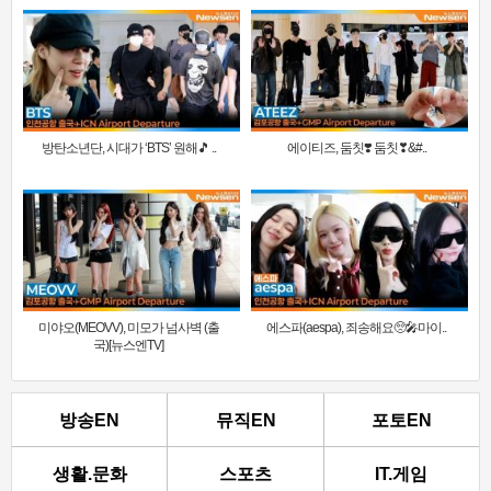
방탄소년단, 시대가 ‘BTS’ 원해🎵 ..
에이티즈, 둠칫❣️ 둠칫❣&#..
미야오(MEOVV), 미모가 넘사벽 (출
에스파(aespa), 죄송해요🥺🎤마이..
국)[뉴스엔TV]
방송EN
뮤직EN
포토EN
생활.문화
스포츠
IT.게임