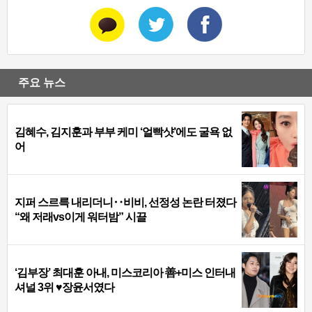
주요 뉴스
김혜수, 김지훈과 부부 케미 ‘얼빡샷’에도 굴욕 없
어
지퍼 스르륵 내리더니‥비비, 선정성 논란 터졌다
“왜 저래vs이게 워터밤” 시끌
‘김부장’ 최대훈 아내, 미스코리아 善+미스 인터내
셔널 3위 ♥장윤서였다