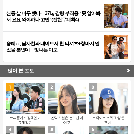
신동 살 너무 뺐나‥37㎏ 감량 부작용 “못 알아봐
서 요요 와야하나 고민”(전현무계획4)
송혜교, 남사친과 데이트서 흰 티셔츠+청바지 입
었을 뿐인데…빛나는 미모
많이 본 포토
트리플에스 김채연, 개
엔믹스 설윤 ‘눈부신 미
트와이스 쯔위 ‘갓경 쓴
그맨 김규..
소’[포..
훈녀’..