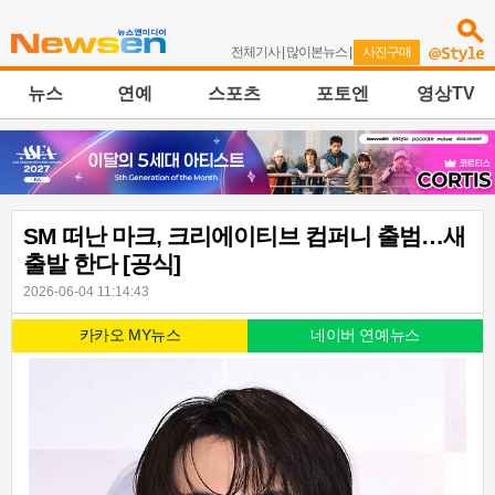
전체기사
|
많이본뉴스
|
사진구매
뉴스
연예
스포츠
포토엔
영상TV
SM 떠난 마크, 크리에이티브 컴퍼니 출범…새
출발 한다 [공식]
2026-06-04 11:14:43
카카오 MY뉴스
네이버 연예뉴스