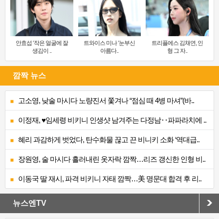
안효섭 ‘작은 얼굴에 잘
트와이스 미나 ‘눈부신
트리플에스 김채연, 인
생김이 ..
아름다..
형 그 자..
깜짝 뉴스
고소영, 낮술 마시다 노량진서 쫓겨나 “점심 때 4병 마셔”(바..
이정재, ♥임세령 비키니 인생샷 남겨주는 다정남‥파파라치에 ..
혜리 과감하게 벗었다, 탄수화물 끊고 끈 비니키 소화 ‘역대급..
장원영, 술 마시다 흘러내린 옷자락 깜짝…리즈 갱신한 인형 비..
이동국 딸 재시, 파격 비키니 자태 깜짝…美 명문대 합격 후 리..
뉴스엔TV