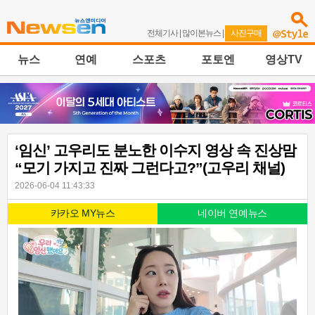
전체기사
|
많이본뉴스
|
사진구매
뉴스
연예
스포츠
포토엔
영상TV
‘임신’ 고우리도 분노한 이수지 영상 속 진상맘
“모기 가지고 진짜 그런다고?”(고우리 채널)
2026-06-04 11:43:33
카카오 MY뉴스
네이버 연예뉴스