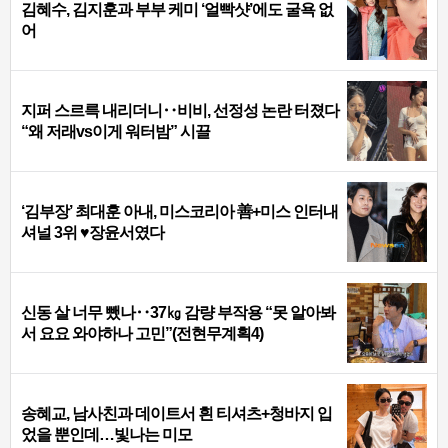
김혜수, 김지훈과 부부 케미 ‘얼빡샷’에도 굴욕 없
어
지퍼 스르륵 내리더니‥비비, 선정성 논란 터졌다
“왜 저래vs이게 워터밤” 시끌
‘김부장’ 최대훈 아내, 미스코리아 善+미스 인터내
셔널 3위 ♥장윤서였다
신동 살 너무 뺐나‥37㎏ 감량 부작용 “못 알아봐
서 요요 와야하나 고민”(전현무계획4)
송혜교, 남사친과 데이트서 흰 티셔츠+청바지 입
었을 뿐인데…빛나는 미모