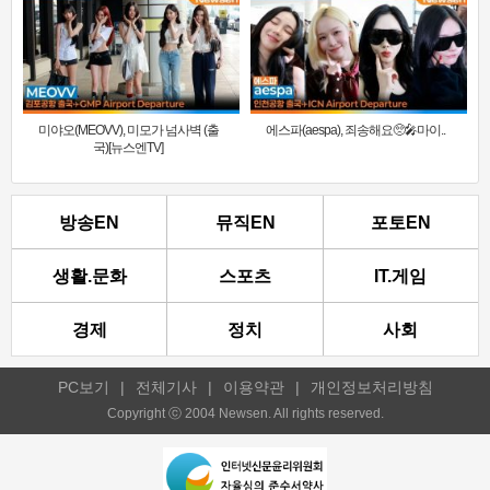
미야오(MEOVV), 미모가 넘사벽 (출
에스파(aespa), 죄송해요🥺🎤마이..
국)[뉴스엔TV]
방송EN
뮤직EN
포토EN
생활.문화
스포츠
IT.게임
경제
정치
사회
PC보기
|
전체기사
|
이용약관
|
개인정보처리방침
Copyright ⓒ 2004 Newsen. All rights reserved.