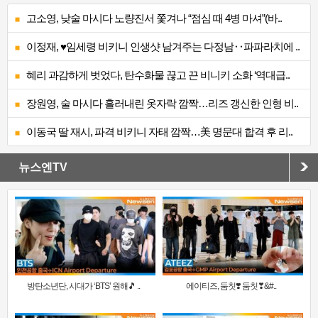
고소영, 낮술 마시다 노량진서 쫓겨나 “점심 때 4병 마셔”(바..
이정재, ♥임세령 비키니 인생샷 남겨주는 다정남‥파파라치에 ..
혜리 과감하게 벗었다, 탄수화물 끊고 끈 비니키 소화 ‘역대급..
장원영, 술 마시다 흘러내린 옷자락 깜짝…리즈 갱신한 인형 비..
이동국 딸 재시, 파격 비키니 자태 깜짝…美 명문대 합격 후 리..
뉴스엔TV
방탄소년단, 시대가 ‘BTS’ 원해🎵 ..
에이티즈, 둠칫❣️ 둠칫❣&#..