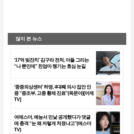
많이 본 뉴스
‘17억 빚잔치’ 김구라 전처, 아들 그리는
“나 뿐인데” 친엄마 챙기는 효심 눈길
‘중증외상센터’ 하영, 4대째 의사 집안 인
증 “증조부, 고종 황제 진료”(옥문아)[어제
TV]
여에스더, 예능서 민낯 공개했다가 댓글
에 충격 “눈 왜 저렇게 처졌냐고”(에스더
TV)