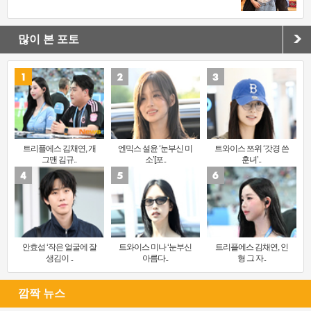
많이 본 포토
트리플에스 김채연, 개
엔믹스 설윤 ‘눈부신 미
트와이스 쯔위 ‘갓경 쓴
그맨 김규..
소’[포..
훈녀’..
안효섭 ‘작은 얼굴에 잘
트와이스 미나 ‘눈부신
트리플에스 김채연, 인
생김이 ..
아름다..
형 그 자..
깜짝 뉴스