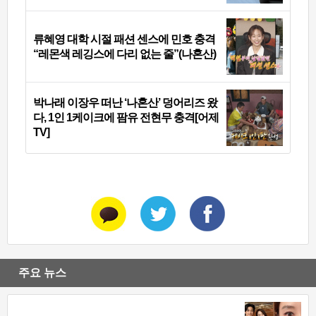
류혜영 대학 시절 패션 센스에 민호 충격
“레몬색 레깅스에 다리 없는 줄”(나혼산)
박나래 이장우 떠난 ‘나혼산’ 덩어리즈 왔
다, 1인 1케이크에 팜유 전현무 충격[어제
TV]
주요 뉴스