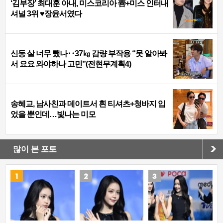
‘김부장’ 최대훈 아내, 미스코리아 善+미스 인터내
셔널 3위 ♥장윤서였다
신동 살 너무 뺐나‥37㎏ 감량 부작용 “못 알아봐
서 요요 와야하나 고민”(전현무계획4)
송혜교, 남사친과 데이트서 흰 티셔츠+청바지 입
었을 뿐인데…빛나는 미모
많이 본 포토