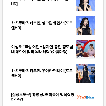
HD]
하츠투하츠 카르멘, 싱그럽게 인사 [포토
엔HD]
이상호 “10살 어린 ♥김자연, 장인·장모님
내 동안에 깜짝 놀라 허락”(아침마당)
하츠투하츠 카르멘, 우아한 런웨이 [포토
엔HD]
[정정보도문] ‘황영웅, 또 학폭에 발목잡혔
다’ 관련