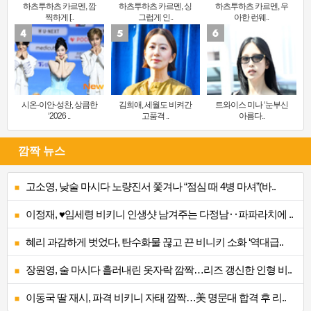
하츠투하츠 카르멘, 깜
하츠투하츠 카르멘, 싱
하츠투하츠 카르멘, 우
찍하게 [..
그럽게 인..
아한 런웨..
시온-이안-성찬, 상큼한
김희애, 세월도 비켜간
트와이스 미나 ‘눈부신
‘2026 ..
고품격 ..
아름다..
깜짝 뉴스
고소영, 낮술 마시다 노량진서 쫓겨나 “점심 때 4병 마셔”(바..
이정재, ♥임세령 비키니 인생샷 남겨주는 다정남‥파파라치에 ..
혜리 과감하게 벗었다, 탄수화물 끊고 끈 비니키 소화 ‘역대급..
장원영, 술 마시다 흘러내린 옷자락 깜짝…리즈 갱신한 인형 비..
이동국 딸 재시, 파격 비키니 자태 깜짝…美 명문대 합격 후 리..