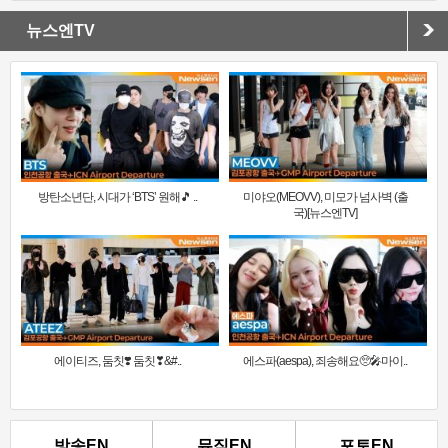
뉴스엔TV
방탄소년단, 시대가 ‘BTS’ 원해🎵 ..
미야오(MEOVV), 미모가 넘사벽 (출
국)[뉴스엔TV]
에이티즈, 둠칫❣️ 둠칫❣&#..
에스파(aespa), 죄송해요🥺🎤마이..
방송EN
뮤직EN
포토EN