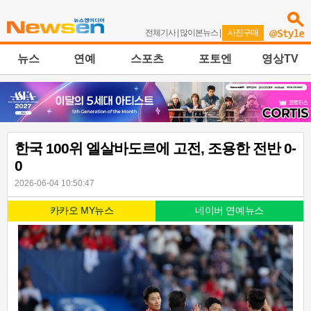
전체기사
|
많이본뉴스
|
사진구매
뉴스
연예
스포츠
포토엔
영상TV
한국 100위 엘살바도르에 고전, 조용한 전반 0-
0
2026-06-04 10:50:47
카카오 MY뉴스
네이버 연예뉴스