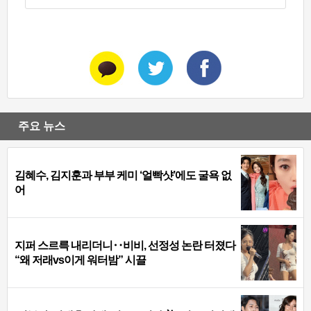
주요 뉴스
김혜수, 김지훈과 부부 케미 ‘얼빡샷’에도 굴욕 없
어
지퍼 스르륵 내리더니‥비비, 선정성 논란 터졌다
“왜 저래vs이게 워터밤” 시끌