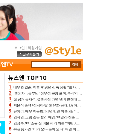
로그인
|
회원가입
배우 최일순, 이혼 후 20년 산속 생활 “딸 내가 버렸다고 원망‥맘 아파”(특종)[어제TV]
‘혼외자→유부남’ 정우성 근황 포착, 수식억 해킹 피해 후배 만났다 “존경하는”
집 공개 유재석, 결혼사진 라면 냄비 받침대 되고 분노‥가족사진도 피해(놀뭐)[어제TV]
백윤식 손녀+정시아 딸 첫 유화 공개, LA 아트쇼→서울국제조각페스타 작가다운 수준급 실력
유혜리, 배우 이근희과 1년 반만 이혼 왜? “식칼 꽂고 의자 던져” 충격 폭로(특종)[어제TV]
임지연, 그림 같은 발리 배경? 뼈말라 청순 비키니 핏에 상대 안 되네
김성수, ♥박소윤 집 이불 폐기 처분 “어떤 X이랑 썼을지 몰라” 질투(신랑수업2)[어제TV]
44kg 송가인 “비가 오나 눈이 오나” 매일 이 운동, 허벅지 근육량 상승+체지방 감소