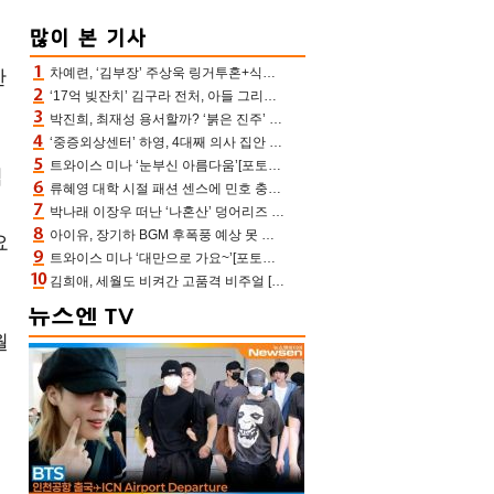
차예련, ‘김부장’ 주상욱 링거투혼+식스팩 비화 “옷 벗는데 아저씨는 안 된다고”(차장금)
한
‘17억 빚잔치’ 김구라 전처, 아들 그리는 “나 뿐인데” 친엄마 챙기는 효심 눈길
박진희, 최재성 용서할까? ‘붉은 진주’ 오늘(7일) 결말 나온다
‘중증외상센터’ 하영, 4대째 의사 집안 인증 “증조부, 고종 황제 진료”(옥문아)[어제TV]
트와이스 미나 ‘눈부신 아름다움’[포토엔HD]
역
류혜영 대학 시절 패션 센스에 민호 충격 “레몬색 레깅스에 다리 없는 줄”(나혼산)
박나래 이장우 떠난 ‘나혼산’ 덩어리즈 왔다, 1인 1케이크에 팜유 전현무 충격[어제TV]
아이유, 장기하 BGM 후폭풍 예상 못 했나‥삭제 오보→윤가이까지 엮여 시끌
요
트와이스 미나 ‘대만으로 가요~’[포토엔HD]
김희애, 세월도 비켜간 고품격 비주얼 [포토엔HD]
월