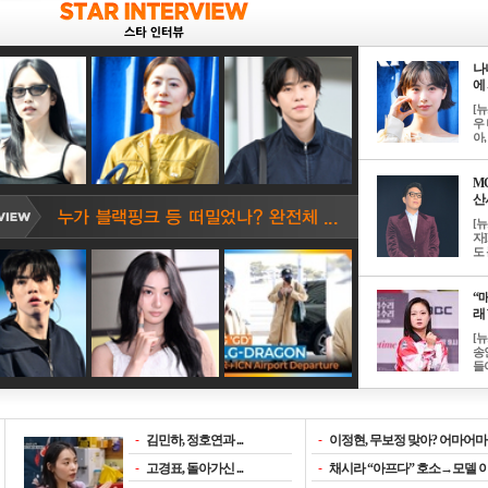
나
에 
[
우 
아, .
M
산서
[
자
도 
“매
래 
[
송
들이
-
김민하, 정호연과 ...
-
이정현, 무보정 맞아? 어마어마한
-
고경표, 돌아가신 ...
-
채시라 “아프다” 호소→모델 이소