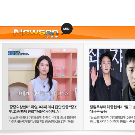
‘중증외상센터’ 하영, 4대째 의사 집안 인증 “증조
정일우부터 채종협까지 ‘일드’ 
부, 고종 황제 진료”(옥문아)[어제TV]
매서운 돌풍
[뉴스엔 이하나 기자]배우 하영이 4대째 의사 집안인
[뉴스엔 황지민 기자]정일우, 20년 
가정사를 공개했다. 8월 7일 방송된 KBS 2TV ‘옥탑
공…'횹사마' 이어 현지 판도 바꾼 K-
방...