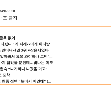
en.com
재배포 금지
 굴욕 없어
졌다 “왜 저래vs이게 워터밤...
스 인터내셔널 3위 ♥장윤서였다
 알아봐서 요요 와야하나 고민”...
바지 입었을 뿐인데…빛나는 미모
숙 “나가라니 나갔을 거고” ...
모 포착
종 선택 “늦어서 미안해” (...