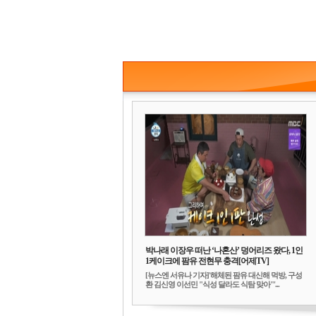
박나래 이장우 떠난 ‘나혼산’ 덩어리즈 왔다, 1인
1케이크에 팜유 전현무 충격[어제TV]
[뉴스엔 서유나 기자]'해체된 팜유 대신해 먹방, 구성
환 김신영 이선민 "식성 달라도 식탐 맞아"'...