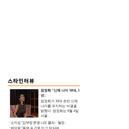
엄정화 “신체 나이 30대, 3
년..
엄정화가 30대 초반 신체
나이를 유지하는 비결을
밝혔다. 엄정화는 8월 4일
서울 ..
소지섭 “김부장 본명 나도 몰라‥들었..
박성웅 “폭염 속 갑옷 입고 말 타며 ..