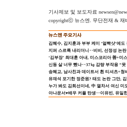
기사제보 및 보도자료 newsen@news
copyrightⓒ 뉴스엔. 무단전재 & 
김혜수, 김지훈과 부부 케미 ‘얼빡샷’에도
지퍼 스르륵 내리더니‥비비, 선정성 논란 터
‘김부장’ 최대훈 아내, 미스코리아 善+미
신동 살 너무 뺐나‥37㎏ 감량 부작용 “못
송혜교, 남사친과 데이트서 흰 티셔츠+청
유재석 포기한 정준원? 태도 논란 그만, 김현
누가 봐도 김희선이네, 中 열차서 여신 미
아나운서♥배우 커플 탄생‥이유빈, 유일한 최