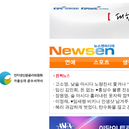
고소영, 낮술 마시다 노량진서 쫓겨나 “점
임신 김민희, 돈 없는 ♥홍상수 불륜 진심
장원영, 술 마시다 흘러내린 옷자락 
이정재, ♥임세령 비키니 인생샷 남겨주
혜리 과감하게 벗었다, 탄수화물 끊고 끈