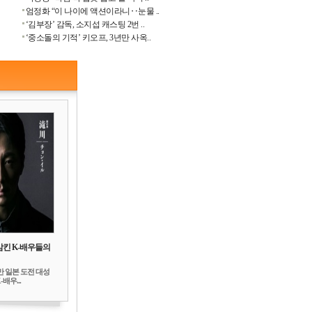
엄정화 “이 나이에 액션이라니‥눈물 ..
‘김부장’ 감독, 소지섭 캐스팅 2번 ..
‘중소돌의 기적’ 키오프, 3년만 사옥..
삼킨 K-배우들의
만 일본 도전 대성
배우...