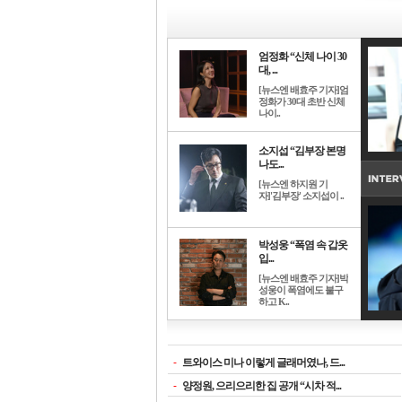
엄정화 “신체 나이 30
대, ...
[뉴스엔 배효주 기자]엄
정화가 30대 초반 신체
나이..
소지섭 “김부장 본명
나도...
[뉴스엔 하지원 기
자]'김부장' 소지섭이 ..
박성웅 “폭염 속 갑옷
입...
[뉴스엔 배효주 기자]박
성웅이 폭염에도 불구
하고 K..
-
트와이스 미나 이렇게 글래머였나, 드...
-
양정원, 으리으리한 집 공개 “시차 적...