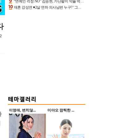
“연예인 걱정 NO” 김승현, 가난팔이 악플 억울할만‥아내+딸과 日 여행
재혼 강성연 ♥2살 연하 의사남편 누구? ‘그알’ 자문의에 훈남 비주얼 초엘리트 스펙 [종합]
다
2
이영애, 변치않...
미야오 깜찍한 ...
타
해