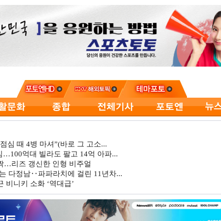
심 때 4병 마셔”(바로 그 고소...
…100억대 빌라도 팔고 14억 아파...
깜짝…리즈 갱신한 인형 비주얼
는 다정남‥파파라치에 걸린 11년차...
 비니키 소화 ‘역대급’