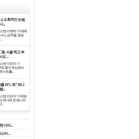
나, 도회적인 눈빛
시...
뉴스엔 이재하 기자]배
나나, 김무열, 윤승
.
C몽, 서울 찍고 부
도 ...
뉴스엔 이민지 기
]MC몽이 부산에서
콘서트를 ..
출 10% 줘” 박나
前...
뉴스엔 이민지 기자]방
인 박나래 전 매니저
 ..
 다리...
라 ...