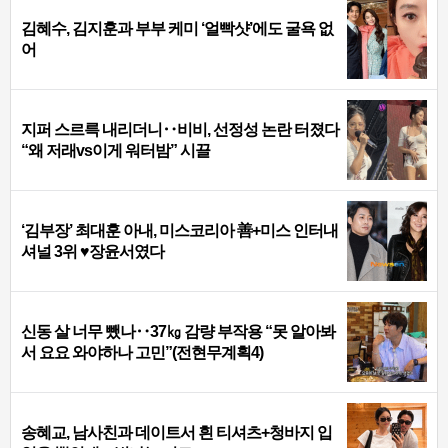
김혜수, 김지훈과 부부 케미 ‘얼빡샷’에도 굴욕 없
어
지퍼 스르륵 내리더니‥비비, 선정성 논란 터졌다
“왜 저래vs이게 워터밤” 시끌
‘김부장’ 최대훈 아내, 미스코리아 善+미스 인터내
셔널 3위 ♥장윤서였다
신동 살 너무 뺐나‥37㎏ 감량 부작용 “못 알아봐
서 요요 와야하나 고민”(전현무계획4)
송혜교, 남사친과 데이트서 흰 티셔츠+청바지 입