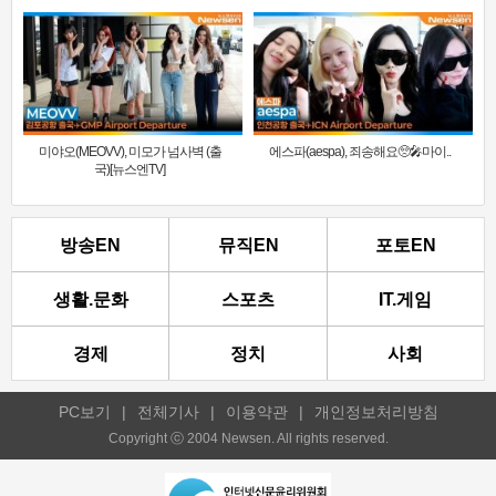
미야오(MEOVV), 미모가 넘사벽 (출
에스파(aespa), 죄송해요🥺🎤마이..
국)[뉴스엔TV]
방송EN
뮤직EN
포토EN
생활.문화
스포츠
IT.게임
경제
정치
사회
PC보기
|
전체기사
|
이용약관
|
개인정보처리방침
Copyright ⓒ 2004 Newsen. All rights reserved.