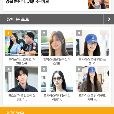
었을 뿐인데…빛나는 미모
많이 본 포토
트리플에스 김채연, 개
엔믹스 설윤 ‘눈부신 미
트와이스 쯔위 ‘갓경 쓴
그맨 김규..
소’[포..
훈녀’..
안효섭 ‘작은 얼굴에 잘
트와이스 미나 ‘눈부신
트와이스 쯔위 ‘야구모
생김이 ..
아름다..
자만 써..
깜짝 뉴스