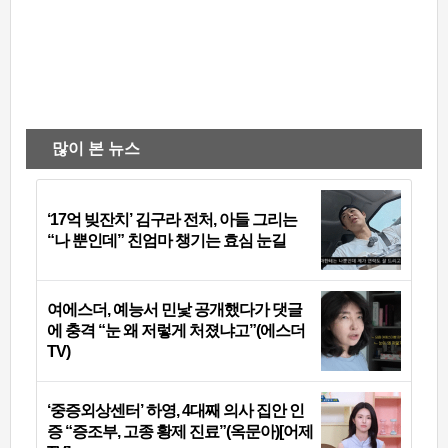
많이 본 뉴스
‘17억 빚잔치’ 김구라 전처, 아들 그리는
“나 뿐인데” 친엄마 챙기는 효심 눈길
여에스더, 예능서 민낯 공개했다가 댓글
에 충격 “눈 왜 저렇게 처졌냐고”(에스더
TV)
‘중증외상센터’ 하영, 4대째 의사 집안 인
증 “증조부, 고종 황제 진료”(옥문아)[어제