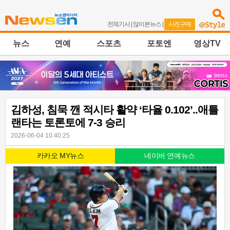
전체기사
|
많이본뉴스
|
사진구매
뉴스
연예
스포츠
포토엔
영상TV
김하성, 침묵 깬 적시타 활약 ‘타율 0.102’..애틀
랜타는 토론토에 7-3 승리
2026-06-04 10:40:25
카카오 MY뉴스
네이버 연예뉴스