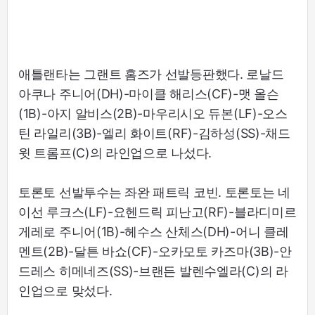
애틀랜타는 그랜트 홈즈가 선발등판했다. 로날드
아쿠나 주니어(DH)-마이클 해리스(CF)-맷 올슨
(1B)-아지 알비스(2B)-마우리시오 듀본(LF)-오스
틴 라일리(3B)-엘리 화이트(RF)-김하성(SS)-채드
윗 트롬프(C)의 라인업으로 나섰다.
토론토 선발투수는 좌완 패트릭 코빈. 토론토는 네
이선 루크스(LF)-요헨드릭 피난고(RF)-블라디미르
게레로 주니어(1B)-헤수스 산체스(DH)-어니 클레
멘트(2B)-달튼 바쇼(CF)-오카모토 카즈마(3B)-안
드레스 히메네즈(SS)-브랜든 발렌수엘라(C)의 라
인업으로 맞섰다.