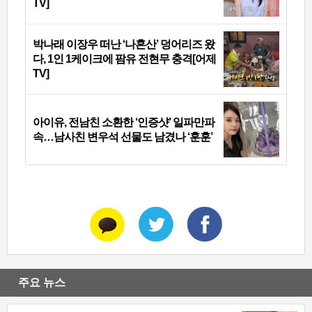
TV]
박나래 이장우 떠난 ‘나혼산’ 덩어리즈 왔
다, 1인 1케이크에 팜유 전현무 충격[어제
TV]
아이유, 전남친 소환한 ‘인증샷’ 일파만파
속…남사친 변우석 선물도 남겼나 ‘훈훈’
주요 뉴스