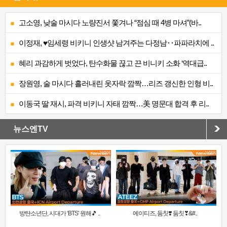
고소영, 낮술 마시다 노량진서 쫓겨나 “점심 때 4병 마셔”(바..
이정재, ♥임세령 비키니 인생샷 남겨주는 다정남‥파파라치에 ..
혜리 과감하게 벗었다, 탄수화물 끊고 끈 비니키 소화 ‘역대급..
장원영, 술 마시다 흘러내린 옷자락 깜짝…리즈 갱신한 인형 비..
이동국 딸 재시, 파격 비키니 자태 깜짝…美 명문대 합격 후 리..
뉴스엔TV
방탄소년단, 시대가 ‘BTS’ 원해🎵 ..
에이티즈, 둠칫❣️ 둠칫❣&#..