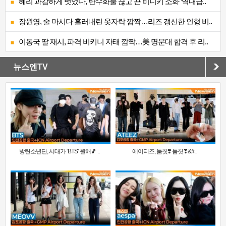
혜리 과감하게 벗었다, 탄수화물 끊고 끈 비니키 소화 ‘역대급..
장원영, 술 마시다 흘러내린 옷자락 깜짝…리즈 갱신한 인형 비..
이동국 딸 재시, 파격 비키니 자태 깜짝…美 명문대 합격 후 리..
뉴스엔TV
방탄소년단, 시대가 ‘BTS’ 원해🎵 ..
에이티즈, 둠칫❣️ 둠칫❣&#..