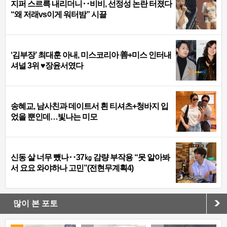
지퍼 스르륵 내리더니‥비비, 선정성 논란 터졌다
“왜 저래vs이게 워터밤” 시끌
‘김부장’ 최대훈 아내, 미스코리아 善+미스 인터내
셔널 3위 ♥장윤서였다
송혜교, 남사친과 데이트서 흰 티셔츠+청바지 입
었을 뿐인데…빛나는 미모
신동 살 너무 뺐나‥37㎏ 감량 부작용 “못 알아봐
서 요요 와야하나 고민”(전현무계획4)
많이 본 포토