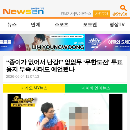
전체기사
|
많이본뉴스
|
사진구매
뉴스
연예
스포츠
포토엔
영상TV
“종이가 없어서 난감!” 없없무 ‘무한도전’ 투표
용지 부족 사태도 예언했나
2026-06-04 11:07:13
카카오 MY뉴스
네이버 연예뉴스