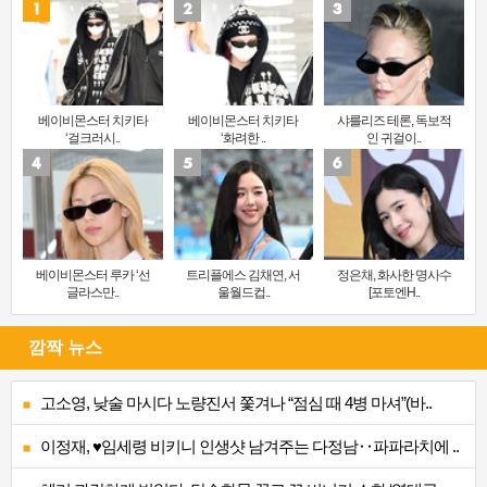
베이비몬스터 치키타
베이비몬스터 치키타
샤를리즈 테론, 독보적
‘걸크러시..
‘화려한 ..
인 귀걸이..
베이비몬스터 루카 ‘선
트리플에스 김채연, 서
정은채, 화사한 명사수
글라스만..
울월드컵..
[포토엔H..
깜짝 뉴스
고소영, 낮술 마시다 노량진서 쫓겨나 “점심 때 4병 마셔”(바..
이정재, ♥임세령 비키니 인생샷 남겨주는 다정남‥파파라치에 ..