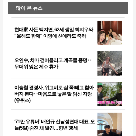
많이 본 뉴스
현대家 사돈 백지연, 62세 생일 최지우와
“올해도 함께” 이영애 신애라도 축하
오연수, 치마 걷어올리고 계곡물 풍덩‥
무더위 잊은 제주 휴가
이승철 겹경사, 위고비로 살 쪽 빼고 할아
버지 된다‥마음으로 낳은 딸 임신 자랑
(유퀴즈)
‘71만 유튜버’ 배인규 신남성연대 대표, 오
늘(5일) 숨진 채 발견…향년 36세