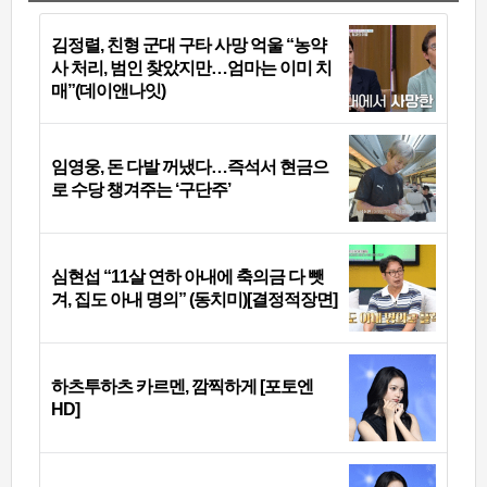
김정렬, 친형 군대 구타 사망 억울 “농약
사 처리, 범인 찾았지만…엄마는 이미 치
매”(데이앤나잇)
임영웅, 돈 다발 꺼냈다…즉석서 현금으
로 수당 챙겨주는 ‘구단주’
심현섭 “11살 연하 아내에 축의금 다 뺏
겨, 집도 아내 명의” (동치미)[결정적장면]
하츠투하츠 카르멘, 깜찍하게 [포토엔
HD]