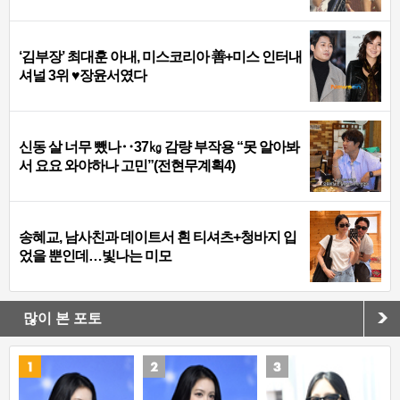
‘김부장’ 최대훈 아내, 미스코리아 善+미스 인터내
셔널 3위 ♥장윤서였다
신동 살 너무 뺐나‥37㎏ 감량 부작용 “못 알아봐
서 요요 와야하나 고민”(전현무계획4)
송혜교, 남사친과 데이트서 흰 티셔츠+청바지 입
었을 뿐인데…빛나는 미모
많이 본 포토