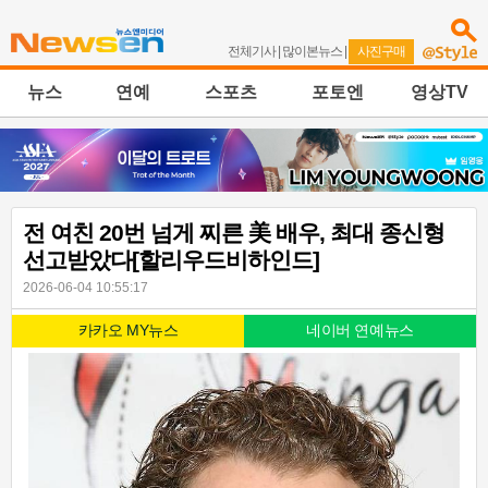
전체기사
|
많이본뉴스
|
사진구매
뉴스
연예
스포츠
포토엔
영상TV
전 여친 20번 넘게 찌른 美 배우, 최대 종신형
선고받았다[할리우드비하인드]
2026-06-04 10:55:17
카카오 MY뉴스
네이버 연예뉴스