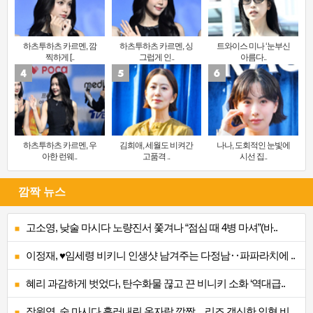
하츠투하츠 카르멘, 깜
하츠투하츠 카르멘, 싱
트와이스 미나 ‘눈부신
찍하게 [..
그럽게 인..
아름다..
하츠투하츠 카르멘, 우
김희애, 세월도 비켜간
나나, 도회적인 눈빛에
아한 런웨..
고품격 ..
시선 집..
깜짝 뉴스
고소영, 낮술 마시다 노량진서 쫓겨나 “점심 때 4병 마셔”(바..
이정재, ♥임세령 비키니 인생샷 남겨주는 다정남‥파파라치에 ..
혜리 과감하게 벗었다, 탄수화물 끊고 끈 비니키 소화 ‘역대급..
장원영, 술 마시다 흘러내린 옷자락 깜짝…리즈 갱신한 인형 비..