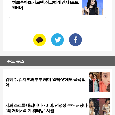
하츠투하츠 카르멘, 싱그럽게 인사 [포토
엔HD]
주요 뉴스
김혜수, 김지훈과 부부 케미 ‘얼빡샷’에도 굴욕 없
어
지퍼 스르륵 내리더니‥비비, 선정성 논란 터졌다
“왜 저래vs이게 워터밤” 시끌