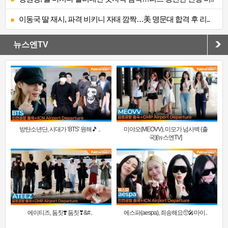
이동국 딸 재시, 파격 비키니 자태 깜짝…美 명문대 합격 후 리..
뉴스엔TV
방탄소년단, 시대가 ‘BTS’ 원해🎵 ..
미야오(MEOVV), 미모가 넘사벽 (출
국)[뉴스엔TV]
에이티즈, 둠칫❣️ 둠칫❣&#..
에스파(aespa), 죄송해요🥺🎤마이..