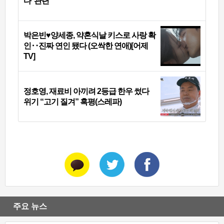
다’ 관련
박은빈♥양세종, 약혼식날 키스로 사랑 확
인‥진짜 연인 됐다 (오싹한 연애)[어제
TV]
정호영, 재료비 아끼려 2등급 한우 썼다
위기 “고기 질겨” 혹평(스레파)
주요 뉴스