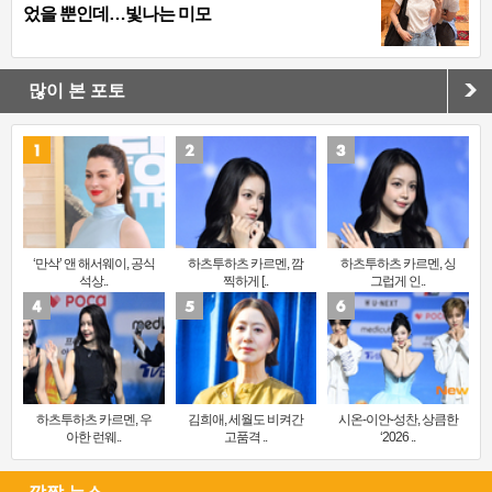
었을 뿐인데…빛나는 미모
많이 본 포토
‘만삭’ 앤 해서웨이, 공식
하츠투하츠 카르멘, 깜
하츠투하츠 카르멘, 싱
석상..
찍하게 [..
그럽게 인..
하츠투하츠 카르멘, 우
김희애, 세월도 비켜간
시온-이안-성찬, 상큼한
아한 런웨..
고품격 ..
‘2026 ..