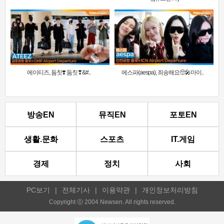
에이티즈, 둠칫❣️ 둠칫❣&#..
에스파(aespa), 죄송해요🥺🎤마이..
방송EN
뮤직EN
포토EN
생활.문화
스포츠
IT.게임
경제
정치
사회
PC보기
|
전체기사
|
이용약관
|
개인정보처리방침
Copyright ⓒ 2004 Newsen. All rights reserved.