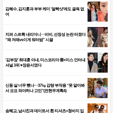
김혜수, 김지훈과 부부 케미 ‘얼빡샷’에도 굴욕 없
어
지퍼 스르륵 내리더니‥비비, 선정성 논란 터졌다
“왜 저래vs이게 워터밤” 시끌
‘김부장’ 최대훈 아내, 미스코리아 善+미스 인터내
셔널 3위 ♥장윤서였다
신동 살 너무 뺐나‥37㎏ 감량 부작용 “못 알아봐
서 요요 와야하나 고민”(전현무계획4)
송혜교, 남사친과 데이트서 흰 티셔츠+청바지 입