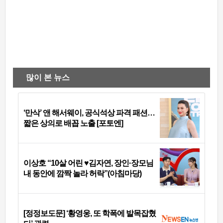
많이 본 뉴스
‘만삭’ 앤 해서웨이, 공식석상 파격 패션…
짧은 상의로 배꼽 노출 [포토엔]
이상호 “10살 어린 ♥김자연, 장인·장모님
내 동안에 깜짝 놀라 허락”(아침마당)
[정정보도문] ‘황영웅, 또 학폭에 발목잡혔