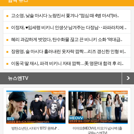
깜짝 뉴스
고소영, 낮술 마시다 노량진서 쫓겨나 “점심 때 4병 마셔”(바..
이정재, ♥임세령 비키니 인생샷 남겨주는 다정남‥파파라치에 ..
혜리 과감하게 벗었다, 탄수화물 끊고 끈 비니키 소화 ‘역대급..
장원영, 술 마시다 흘러내린 옷자락 깜짝…리즈 갱신한 인형 비..
이동국 딸 재시, 파격 비키니 자태 깜짝…美 명문대 합격 후 리..
뉴스엔TV
방탄소년단, 시대가 ‘BTS’ 원해🎵 ..
미야오(MEOVV), 미모가 넘사벽 (출
국)[뉴스엔TV]