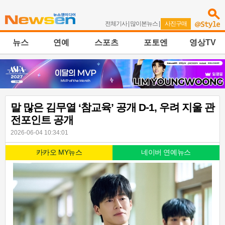
전체기사
|
많이본뉴스
|
사진구매
뉴스
연예
스포츠
포토엔
영상TV
말 많은 김무열 ‘참교육’ 공개 D-1, 우려 지울 관
전포인트 공개
2026-06-04 10:34:01
카카오 MY뉴스
네이버 연예뉴스