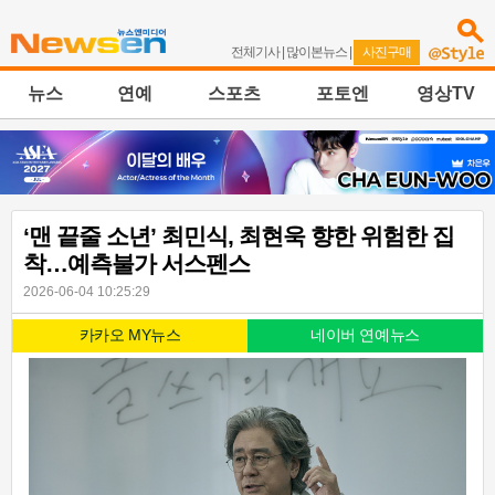
전체기사
|
많이본뉴스
|
사진구매
뉴스
연예
스포츠
포토엔
영상TV
‘맨 끝줄 소년’ 최민식, 최현욱 향한 위험한 집
착…예측불가 서스펜스
2026-06-04 10:25:29
카카오 MY뉴스
네이버 연예뉴스