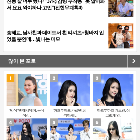
신동 살 너무 뺐나‥37㎏ 감량 부작용 “못 알아봐
서 요요 와야하나 고민”(전현무계획4)
송혜교, 남사친과 데이트서 흰 티셔츠+청바지 입
었을 뿐인데…빛나는 미모
많이 본 포토
‘만삭’ 앤 해서웨이, 공식
하츠투하츠 카르멘, 깜
하츠투하츠 카르멘, 싱
석상..
찍하게 [..
그럽게 인..