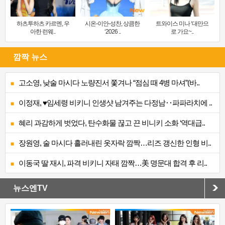
하츠투하츠 카르멘, 우
시온-이안-성찬, 상큼한
트와이스 미나 ‘대만으
아한 런웨..
‘2026 ..
로 가요~..
깜짝 뉴스
고소영, 낮술 마시다 노량진서 쫓겨나 “점심 때 4병 마셔”(바..
이정재, ♥임세령 비키니 인생샷 남겨주는 다정남‥파파라치에 ..
혜리 과감하게 벗었다, 탄수화물 끊고 끈 비니키 소화 ‘역대급..
장원영, 술 마시다 흘러내린 옷자락 깜짝…리즈 갱신한 인형 비..
이동국 딸 재시, 파격 비키니 자태 깜짝…美 명문대 합격 후 리..
뉴스엔TV