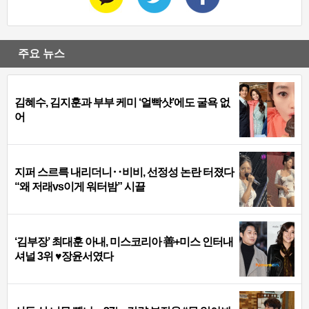
주요 뉴스
김혜수, 김지훈과 부부 케미 ‘얼빡샷’에도 굴욕 없
어
지퍼 스르륵 내리더니‥비비, 선정성 논란 터졌다
“왜 저래vs이게 워터밤” 시끌
‘김부장’ 최대훈 아내, 미스코리아 善+미스 인터내
셔널 3위 ♥장윤서였다