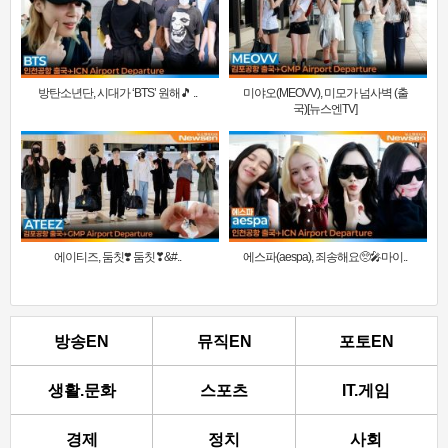
방탄소년단, 시대가 ‘BTS’ 원해🎵 ..
미야오(MEOVV), 미모가 넘사벽 (출
국)[뉴스엔TV]
에이티즈, 둠칫❣️ 둠칫❣&#..
에스파(aespa), 죄송해요🥺🎤마이..
방송EN
뮤직EN
포토EN
생활.문화
스포츠
IT.게임
경제
정치
사회