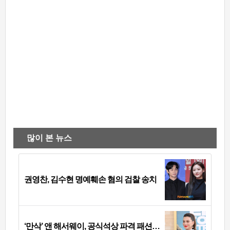
많이 본 뉴스
권영찬, 김수현 명예훼손 혐의 검찰 송치
‘만삭’ 앤 해서웨이, 공식석상 파격 패션…