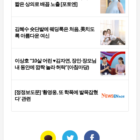
짧은 상의로 배꼽 노출 [포토엔]
김혜수 숏단발에 웨딩룩은 처음, 美치도
록 아름다운 여신
이상호 “10살 어린 ♥김자연, 장인·장모님
내 동안에 깜짝 놀라 허락”(아침마당)
[정정보도문] ‘황영웅, 또 학폭에 발목잡혔
다’ 관련