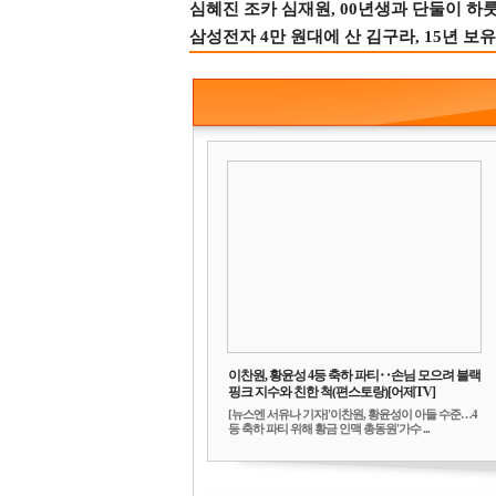
심혜진 조카 심재원, 00년생과 단둘이 하룻밤
삼성전자 4만 원대에 산 김구라, 15년 보유
이찬원, 황윤성 4등 축하 파티‥손님 모으려 블랙
핑크 지수와 친한 척(편스토랑)[어제TV]
[뉴스엔 서유나 기자]'이찬원, 황윤성이 아들 수준…4
등 축하 파티 위해 황금 인맥 총동원'가수 ...