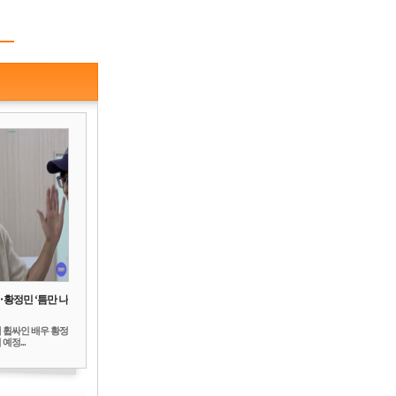
‥황정민 ‘틈만 나
 휩싸인 배우 황정
예정...