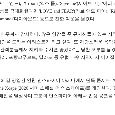
 비포 디 앤드), 'X room'(엑스 룸), 'Save me'(세이브 미), '어리
극대화했다면 'LOVE and FEAR'(러브 앤드 피어), 'Ri
 'Diamond'(다이아몬드) 등으로 진한 여운을 남겼다.
놀아주셔서 감사하다. 많은 영감을 준 뮤지션들이 있는 지
영감을 드리는 아티스트가 되고 싶다. 또 자랑스러운 음악
 관객분들께서 지켜봐 주시면 좋겠다"는 당찬 포부를 남
파리, 프랑크푸르트, 밀라노 등 유럽 다수 지역에서 이어질
 28일 양일간 인천 인스파이어 아레나에서 단독 콘서트 'X
cial The Xcape'(2026 서머 스페셜 더 엑스케이프)를 개최한다. '
 전석 매진을 달성하며 그룹의 인스파이어 아레나 입성 공연을