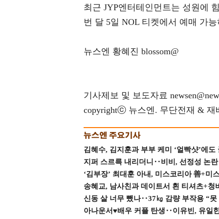
최근 JYP엔터테인먼트는 성원에 힘
번 달 5일 NOL 티켓에서 예매 가능
뉴스엔 황혜진 blossom@
기사제보 및 보도자료 newsen@news
copyrightⓒ 뉴스엔. 무단전재 & 
김혜수, 김지훈과 부부 케미 ‘얼빡샷’에도
지퍼 스르륵 내리더니‥비비, 선정성 논란 터
‘김부장’ 최대훈 아내, 미스코리아 善+미
송혜교, 남사친과 데이트서 흰 티셔츠+청
신동 살 너무 뺐나‥37㎏ 감량 부작용 “못
아나운서♥배우 커플 탄생‥이유빈, 유일한 최