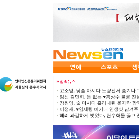
고소영, 낮술 마시다 노량진서 쫓겨나 “점
임신 김민희, 돈 없는 ♥홍상수 불륜 진심
장원영, 술 마시다 흘러내린 옷자락 
이정재, ♥임세령 비키니 인생샷 남겨주
혜리 과감하게 벗었다, 탄수화물 끊고 끈