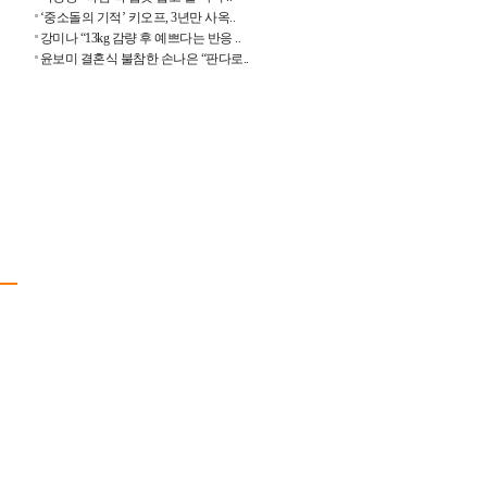
‘중소돌의 기적’ 키오프, 3년만 사옥..
강미나 “13kg 감량 후 예쁘다는 반응 ..
윤보미 결혼식 불참한 손나은 “판다로..