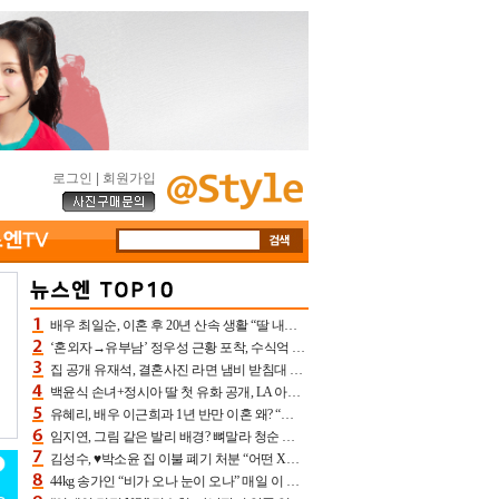
로그인
|
회원가입
배우 최일순, 이혼 후 20년 산속 생활 “딸 내가 버렸다고 원망‥맘 아파”(특종)[어제TV]
‘혼외자→유부남’ 정우성 근황 포착, 수식억 해킹 피해 후배 만났다 “존경하는”
집 공개 유재석, 결혼사진 라면 냄비 받침대 되고 분노‥가족사진도 피해(놀뭐)[어제TV]
백윤식 손녀+정시아 딸 첫 유화 공개, LA 아트쇼→서울국제조각페스타 작가다운 수준급 실력
유혜리, 배우 이근희과 1년 반만 이혼 왜? “식칼 꽂고 의자 던져” 충격 폭로(특종)[어제TV]
임지연, 그림 같은 발리 배경? 뼈말라 청순 비키니 핏에 상대 안 되네
김성수, ♥박소윤 집 이불 폐기 처분 “어떤 X이랑 썼을지 몰라” 질투(신랑수업2)[어제TV]
44kg 송가인 “비가 오나 눈이 오나” 매일 이 운동, 허벅지 근육량 상승+체지방 감소