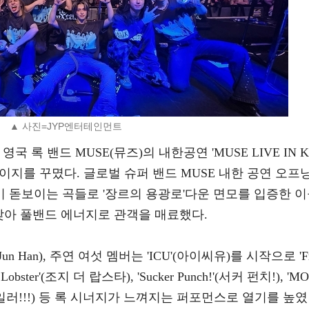
▲ 사진=JYP엔터테인먼트
 록 밴드 MUSE(뮤즈)의 내한공연 'MUSE LIVE IN 
이지를 꾸몄다. 글로벌 슈퍼 밴드 MUSE 내한 공연 오프
 돋보이는 곡들로 '장르의 용광로'다운 면모를 입증한 
 찾아 풀밴드 에너지로 관객을 매료했다.
Jun Han), 주연 여섯 멤버는 'ICU'(아이씨유)를 시작으로 'F
e Lobster'(조지 더 랍스타), 'Sucker Punch!'(서커 펀치!), 'M
!!'(스포일러!!!) 등 록 시너지가 느껴지는 퍼포먼스로 열기를 높였