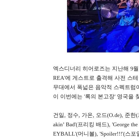
엑스디너리 히어로즈는 지난해 9월 영국
REA'에 게스트로 출격해 사전 스테
무대에서 폭넓은 음악적 스펙트럼이
이 이번에는 '록의 본고장' 영국을
건일, 정수, 가온, 오드(O.de), 준한(
akin’ Bad'(프리킹 배드), 'George th
EYBALL'(머니볼), 'Spoiler!