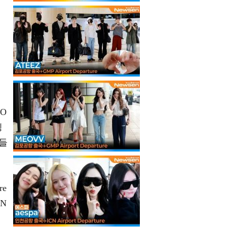
KO
닝
이들
re
ON