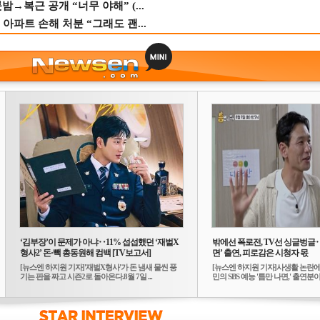
→복근 공개 “너무 야해” (...
 아파트 손해 처분 “그래도 괜...
‘김부장’이 문제가 아냐‥11% 섭섭했던 ‘재벌X
밖에선 폭로전, TV선 싱글벙글
형사2’ 돈·빽 총동원해 컴백 [TV보고서]
면’ 출연, 피로감은 시청자 몫
[뉴스엔 하지원 기자]'재벌X형사'가 돈 냄새 물씬 풍
[뉴스엔 하지원 기자]사생활 논란에
기는 판을 짜고 시즌2로 돌아온다.8월 7일 ...
민의 SBS 예능 '틈만 나면,' 출연분이 