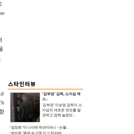
고
se
역
을
겼
d
‘김부장’ 감독, 소지섭 캐
스..
Th
'김부장' 이승영 감독이 소
지섭의 새로운 면모를 발
 향
견하고 깜짝 놀랐던 ..
엄정화 “이 나이에 액션이라니‥눈물 ..
박성웅 “폭염 속 갑옷 입고 말 타며 ..