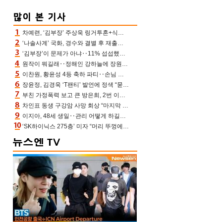
차예련, ‘김부장’ 주상욱 링거투혼+식스팩 비화 “옷 벗는데 아저씨는 안 된다고”(차장금)
‘나솔사계’ 국화, 경수와 결별 후 재출연…첫인상 3표 몰표
‘김부장’이 문제가 아냐‥11% 섭섭했던 ‘재벌X형사2’ 돈·빽 총동원해 컴백 [TV보고서]
원작이 뭐길래‥정해인 강하늘에 장원영까지 참여한 이 영화
이찬원, 황윤성 4등 축하 파티‥손님 모으려 블랙핑크 지수와 친한 척(편스토랑)[어제TV]
장윤정, 김경욱 ‘T팬티’ 발언에 정색 “묻지 않았는데, 그것도 성희롱”(장공장)
부친 가정폭력 보고 큰 방은희, 2번 이혼 후 잠수→母 고독사에 자책(특종세상)[어제TV]
차인표 동생 구강암 사망 회상 “마지막 순간 동생 손 잡아준 신애라, 두고두고 고마워” (신애라이프)
이지아, 48세 생일‥관리 어떻게 하길래 놀라운 동안 미모
‘SK하이닉스 275층’ 미자 “머리 뚜껑에서 사, 주식만 안 해도 돈 버는 것”