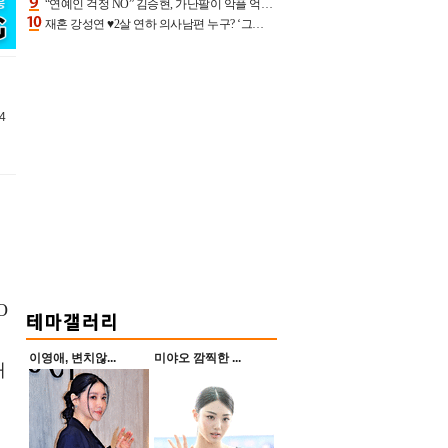
“연예인 걱정 NO” 김승현, 가난팔이 악플 억울할만‥아내+딸과 日 여행
재혼 강성연 ♥2살 연하 의사남편 누구? ‘그알’ 자문의에 훈남 비주얼 초엘리트 스펙 [종합]
4
O
이영애, 변치않...
미야오 깜찍한 ...
대