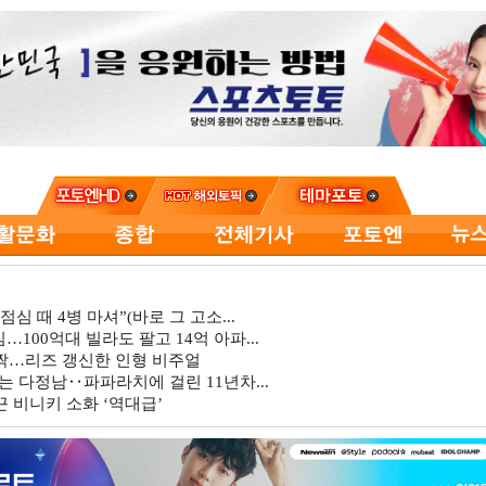
심 때 4병 마셔”(바로 그 고소...
…100억대 빌라도 팔고 14억 아파...
깜짝…리즈 갱신한 인형 비주얼
는 다정남‥파파라치에 걸린 11년차...
 비니키 소화 ‘역대급’