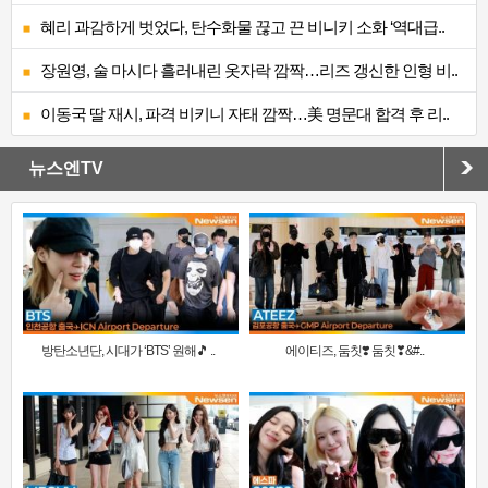
혜리 과감하게 벗었다, 탄수화물 끊고 끈 비니키 소화 ‘역대급..
장원영, 술 마시다 흘러내린 옷자락 깜짝…리즈 갱신한 인형 비..
이동국 딸 재시, 파격 비키니 자태 깜짝…美 명문대 합격 후 리..
뉴스엔TV
방탄소년단, 시대가 ‘BTS’ 원해🎵 ..
에이티즈, 둠칫❣️ 둠칫❣&#..