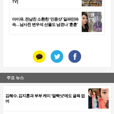
TV]
아이유, 전남친 소환한 ‘인증샷’ 일파만파
속…남사친 변우석 선물도 남겼나 ‘훈훈’
주요 뉴스
김혜수, 김지훈과 부부 케미 ‘얼빡샷’에도 굴욕 없
어