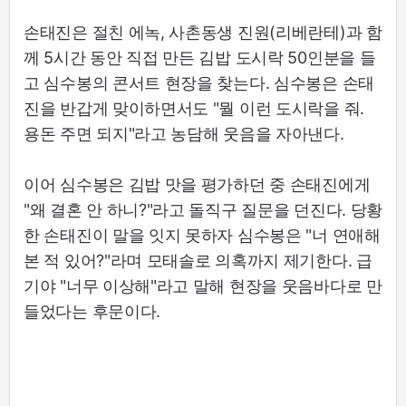
손태진은 절친 에녹, 사촌동생 진원(리베란테)과 함
께 5시간 동안 직접 만든 김밥 도시락 50인분을 들
고 심수봉의 콘서트 현장을 찾는다. 심수봉은 손태
진을 반갑게 맞이하면서도 "뭘 이런 도시락을 줘.
용돈 주면 되지"라고 농담해 웃음을 자아낸다.
이어 심수봉은 김밥 맛을 평가하던 중 손태진에게
"왜 결혼 안 하니?"라고 돌직구 질문을 던진다. 당황
한 손태진이 말을 잇지 못하자 심수봉은 "너 연애해
본 적 있어?"라며 모태솔로 의혹까지 제기한다. 급
기야 "너무 이상해"라고 말해 현장을 웃음바다로 만
들었다는 후문이다.