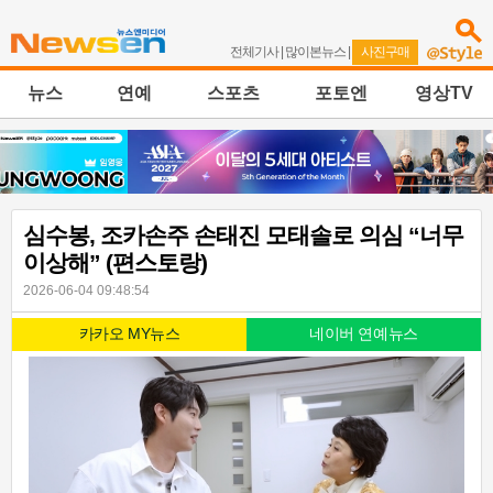
전체기사
|
많이본뉴스
|
사진구매
뉴스
연예
스포츠
포토엔
영상TV
심수봉, 조카손주 손태진 모태솔로 의심 “너무
이상해” (편스토랑)
2026-06-04 09:48:54
카카오 MY뉴스
네이버 연예뉴스