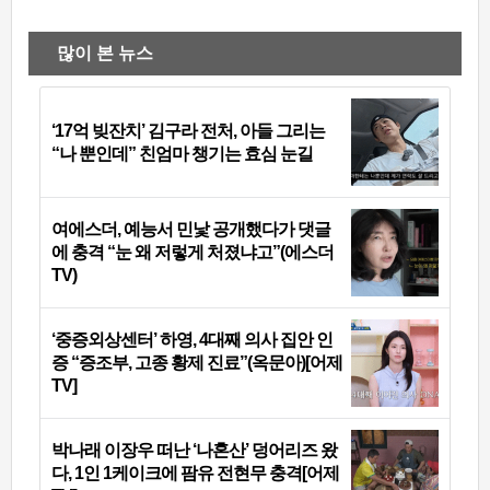
많이 본 뉴스
‘17억 빚잔치’ 김구라 전처, 아들 그리는
“나 뿐인데” 친엄마 챙기는 효심 눈길
여에스더, 예능서 민낯 공개했다가 댓글
에 충격 “눈 왜 저렇게 처졌냐고”(에스더
TV)
‘중증외상센터’ 하영, 4대째 의사 집안 인
증 “증조부, 고종 황제 진료”(옥문아)[어제
TV]
박나래 이장우 떠난 ‘나혼산’ 덩어리즈 왔
다, 1인 1케이크에 팜유 전현무 충격[어제