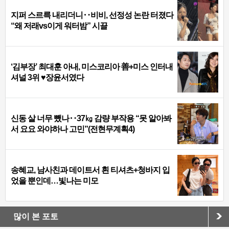
지퍼 스르륵 내리더니‥비비, 선정성 논란 터졌다
“왜 저래vs이게 워터밤” 시끌
‘김부장’ 최대훈 아내, 미스코리아 善+미스 인터내
셔널 3위 ♥장윤서였다
신동 살 너무 뺐나‥37㎏ 감량 부작용 “못 알아봐
서 요요 와야하나 고민”(전현무계획4)
송혜교, 남사친과 데이트서 흰 티셔츠+청바지 입
었을 뿐인데…빛나는 미모
많이 본 포토