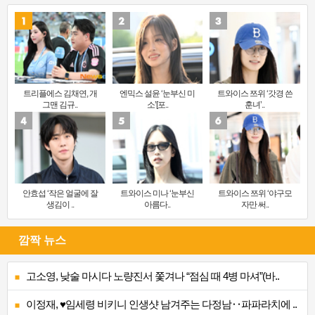
트리플에스 김채연, 개
엔믹스 설윤 ‘눈부신 미
트와이스 쯔위 ‘갓경 쓴
그맨 김규..
소’[포..
훈녀’..
안효섭 ‘작은 얼굴에 잘
트와이스 미나 ‘눈부신
트와이스 쯔위 ‘야구모
생김이 ..
아름다..
자만 써..
깜짝 뉴스
고소영, 낮술 마시다 노량진서 쫓겨나 “점심 때 4병 마셔”(바..
이정재, ♥임세령 비키니 인생샷 남겨주는 다정남‥파파라치에 ..