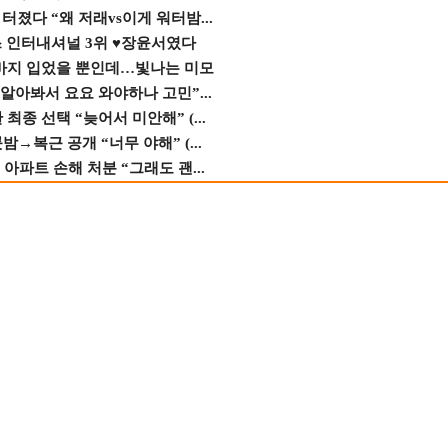
졌다 “왜 저래vs이게 워터밤...
스 인터내셔널 3위 ♥장윤서였다
바지 입었을 뿐인데…빛나는 미모
 알아봐서 요요 와야하나 고민”...
종 선택 “늦어서 미안해” (...
→복근 공개 “너무 야해” (...
 아파트 손해 처분 “그래도 괜...