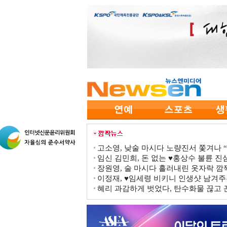
고소영, 낮술 마시다 노량진서 쫓겨나 “점
임신 김민희, 돈 없는 ♥홍상수 불륜 진심
장원영, 술 마시다 흘러내린 옷자락 
이정재, ♥임세령 비키니 인생샷 남겨주
혜리 과감하게 벗었다, 탄수화물 끊고 끈