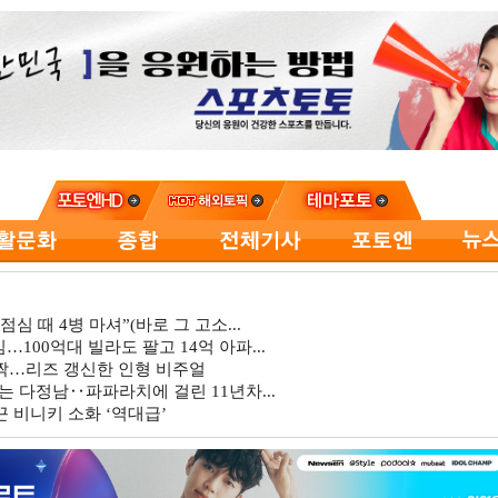
심 때 4병 마셔”(바로 그 고소...
…100억대 빌라도 팔고 14억 아파...
깜짝…리즈 갱신한 인형 비주얼
는 다정남‥파파라치에 걸린 11년차...
 비니키 소화 ‘역대급’