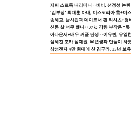
지퍼 스르륵 내리더니‥비비, 선정성 논란 터
‘김부장’ 최대훈 아내, 미스코리아 善+미
송혜교, 남사친과 데이트서 흰 티셔츠+청
신동 살 너무 뺐나‥37㎏ 감량 부작용 “못
아나운서♥배우 커플 탄생‥이유빈, 유일한 최
심혜진 조카 심재원, 00년생과 단둘이 하룻밤
삼성전자 4만 원대에 산 김구라, 15년 보유