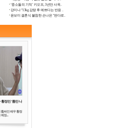
‘중소돌의 기적’ 키오프, 3년만 사옥..
강미나 “13kg 감량 후 예쁘다는 반응 ..
윤보미 결혼식 불참한 손나은 “판다로..
‥황정민 ‘틈만 나
 휩싸인 배우 황정
예정...