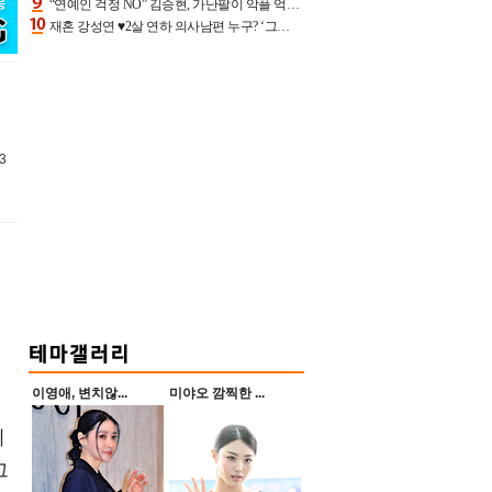
“연예인 걱정 NO” 김승현, 가난팔이 악플 억울할만‥아내+딸과 日 여행
재혼 강성연 ♥2살 연하 의사남편 누구? ‘그알’ 자문의에 훈남 비주얼 초엘리트 스펙 [종합]
3
이영애, 변치않...
미야오 깜찍한 ...
리
그