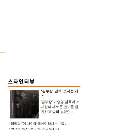
‘김부장’ 감독, 소지섭 캐
스..
'김부장' 이승영 감독이 소
지섭의 새로운 면모를 발
견하고 깜짝 놀랐던 ..
엄정화 “이 나이에 액션이라니‥눈물 ..
박성웅 “폭염 속 갑옷 입고 말 타며 ..