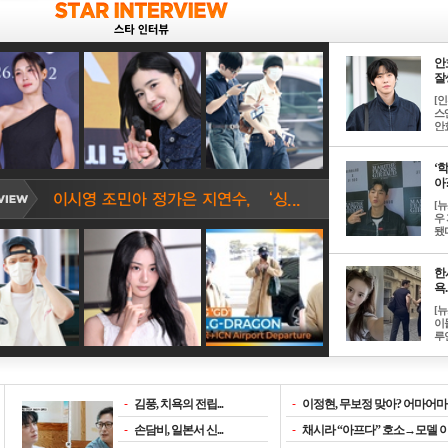
안
잘생
[
스
안효
‘
아? 
[
우
됐다
한
욕..
[
이
루언
-
김풍, 치욕의 전립...
-
이정현, 무보정 맞아? 어마어마한
-
손담비, 일본서 신...
-
채시라 “아프다” 호소→모델 이소