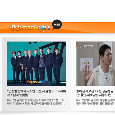
“안전한 선택지 있지만 도전, 새 앨범도 스트레이
밖에선 폭로전, TV선 싱글벙글
키즈답게” [종합]
면’ 출연, 피로감은 시청자 몫
[뉴스엔 글 이민지 기자/사진 이재하 기자]그룹 스트
[뉴스엔 하지원 기자]사생활 논란에
레이 키즈(Stray Kids)가 칠하게 돌아왔다. 스트레이 ...
민의 SBS 예능 '틈만 나면,' 출연분이 