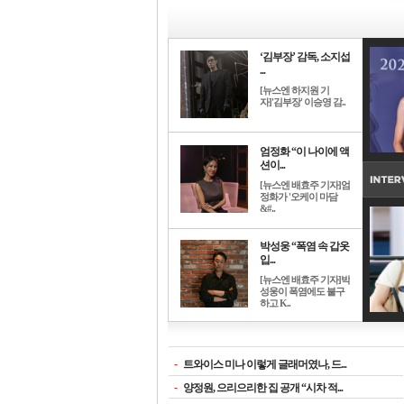
‘김부장’ 감독, 소지섭
...
[뉴스엔 하지원 기
자]'김부장' 이승영 감..
엄정화 “이 나이에 액
션이...
[뉴스엔 배효주 기자]엄
정화가 '오케이 마담
&#..
박성웅 “폭염 속 갑옷
입...
[뉴스엔 배효주 기자]박
성웅이 폭염에도 불구
하고 K..
-
트와이스 미나 이렇게 글래머였나, 드...
-
양정원, 으리으리한 집 공개 “시차 적...