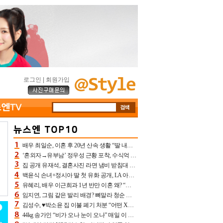
로그인
|
회원가입
배우 최일순, 이혼 후 20년 산속 생활 “딸 내가 버렸다고 원망‥맘 아파”(특종)[어제TV]
‘혼외자→유부남’ 정우성 근황 포착, 수식억 해킹 피해 후배 만났다 “존경하는”
집 공개 유재석, 결혼사진 라면 냄비 받침대 되고 분노‥가족사진도 피해(놀뭐)[어제TV]
백윤식 손녀+정시아 딸 첫 유화 공개, LA 아트쇼→서울국제조각페스타 작가다운 수준급 실력
유혜리, 배우 이근희과 1년 반만 이혼 왜? “식칼 꽂고 의자 던져” 충격 폭로(특종)[어제TV]
임지연, 그림 같은 발리 배경? 뼈말라 청순 비키니 핏에 상대 안 되네
김성수, ♥박소윤 집 이불 폐기 처분 “어떤 X이랑 썼을지 몰라” 질투(신랑수업2)[어제TV]
44kg 송가인 “비가 오나 눈이 오나” 매일 이 운동, 허벅지 근육량 상승+체지방 감소