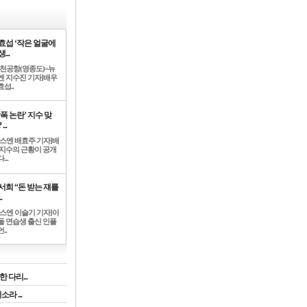
효섭 ‘작은 얼굴에
...
인천공항(영종도)=뉴
엔 지수진 기자]배우
섭..
학폭 논란’ 지수 맞
...
뉴스엔 배효주 기자]배
 지수의 근황이 공개
...
서희 “돈 받는 쟤를
.
뉴스엔 이슬기 기자]아
돌 연습생 출신 인플
..
 다리...
라 ...