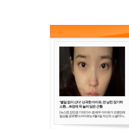
‘별일 없이 산다’ 선곡한 아이유, 전 남친 장기하
소환…46장에 꾹 눌러 담은 근황
[뉴스엔 강민경 기자]가수 겸 배우 아이유가 오랜만에
일상을 공유했다.아이유는 8월 6일 자신의 소셜미디...