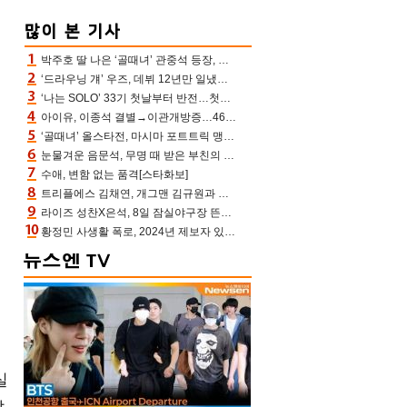
박주호 딸 나은 ‘골때녀’ 관중석 등장, 김민재 복제인간 보고 혼란 [결정적장면]
‘드라우닝 걔’ 우즈, 데뷔 12년만 일냈다…체조경기장 입성 확정
‘나는 SOLO’ 33기 첫날부터 반전…첫인상 0표 영호, 호감남 급부상
아이유, 이종석 결별→이관개방증…46장 꽉 채운 유애나 ♥ “열심히 사는 중”
‘골때녀’ 올스타전, 마시마 포트트릭 맹추격전 5:4 골 잔치 ‘짜릿’ [어제TV]
눈물겨운 음문석, 무명 때 받은 부친의 전재산→폐암 父 세상 떠나기 전 여행(유퀴즈)[어제TV]
수애, 변함 없는 품격[스타화보]
트리플에스 김채연, 개그맨 김규원과 함께 프리뷰쇼 진행 [포토엔HD]
라이즈 성찬X은석, 8일 잠실야구장 뜬다…시구 시타+특별공연까지
황정민 사생활 폭로, 2024년 제보자 있었나 “네가 회사에 전화했니” 녹취록 공개 파장
실