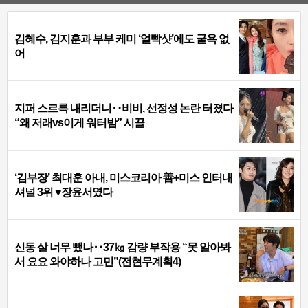
김혜수, 김지훈과 부부 케미 ‘얼빡샷’에도 굴욕 없
어
지퍼 스르륵 내리더니‥비비, 선정성 논란 터졌다
“왜 저래vs이게 워터밤” 시끌
‘김부장’ 최대훈 아내, 미스코리아 善+미스 인터내
셔널 3위 ♥장윤서였다
신동 살 너무 뺐나‥37㎏ 감량 부작용 “못 알아봐
서 요요 와야하나 고민”(전현무계획4)