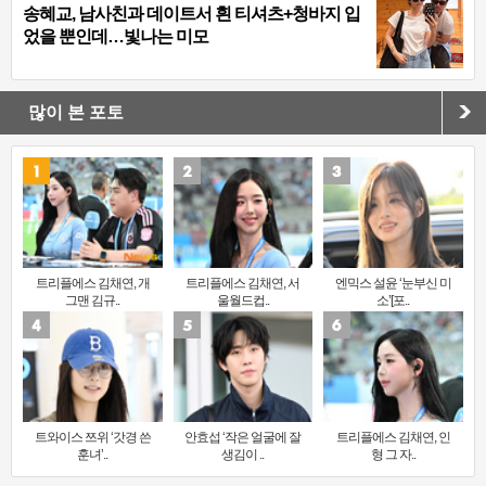
송혜교, 남사친과 데이트서 흰 티셔츠+청바지 입
었을 뿐인데…빛나는 미모
많이 본 포토
트리플에스 김채연, 개
트리플에스 김채연, 서
엔믹스 설윤 ‘눈부신 미
그맨 김규..
울월드컵..
소’[포..
트와이스 쯔위 ‘갓경 쓴
안효섭 ‘작은 얼굴에 잘
트리플에스 김채연, 인
훈녀’..
생김이 ..
형 그 자..