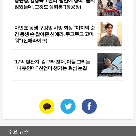
장윤정, 김경욱 ‘T팬티’ 발언에 정색 “묻지
않았는데, 그것도 성희롱”(장공장)
차인표 동생 구강암 사망 회상 “마지막 순
간 동생 손 잡아준 신애라, 두고두고 고마
워” (신애라이프)
‘17억 빚잔치’ 김구라 전처, 아들 그리는
“나 뿐인데” 친엄마 챙기는 효심 눈길
주요 뉴스