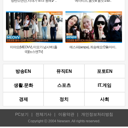
방탄소년단, 시대가 ‘BTS’ 원해🎵 ..
에이티즈, 둠칫❣️ 둠칫❣&#..
미야오(MEOVV), 미모가 넘사벽 (출
에스파(aespa), 죄송해요🥺🎤마이..
국)[뉴스엔TV]
방송EN
뮤직EN
포토EN
생활.문화
스포츠
IT.게임
경제
정치
사회
PC보기
|
전체기사
|
이용약관
|
개인정보처리방침
Copyright ⓒ 2004 Newsen. All rights reserved.