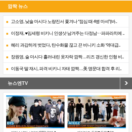
깜짝 뉴스
고소영, 낮술 마시다 노량진서 쫓겨나 “점심 때 4병 마셔”(바..
이정재, ♥임세령 비키니 인생샷 남겨주는 다정남‥파파라치에 ..
혜리 과감하게 벗었다, 탄수화물 끊고 끈 비니키 소화 ‘역대급..
장원영, 술 마시다 흘러내린 옷자락 깜짝…리즈 갱신한 인형 비..
이동국 딸 재시, 파격 비키니 자태 깜짝…美 명문대 합격 후 리..
뉴스엔TV