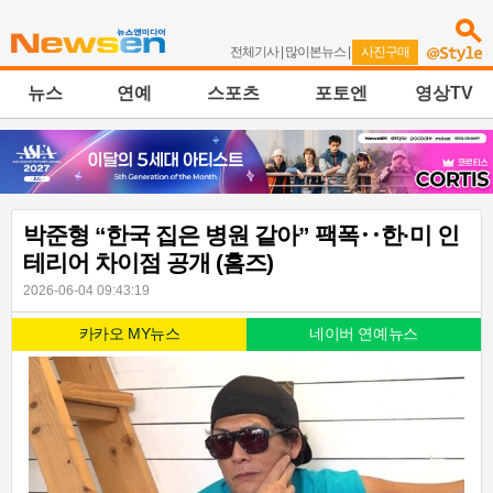
전체기사
|
많이본뉴스
|
사진구매
뉴스
연예
스포츠
포토엔
영상TV
박준형 “한국 집은 병원 같아” 팩폭‥한·미 인
테리어 차이점 공개 (홈즈)
2026-06-04 09:43:19
카카오 MY뉴스
네이버 연예뉴스