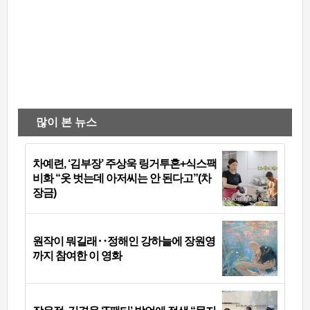
많이 본 뉴스
차예련, ‘김부장’ 주상욱 링거투혼+식스팩
비화 “옷 벗는데 아저씨는 안 된다고”(차
장금)
원작이 뭐길래‥정해인 강하늘에 장원영
까지 참여한 이 영화