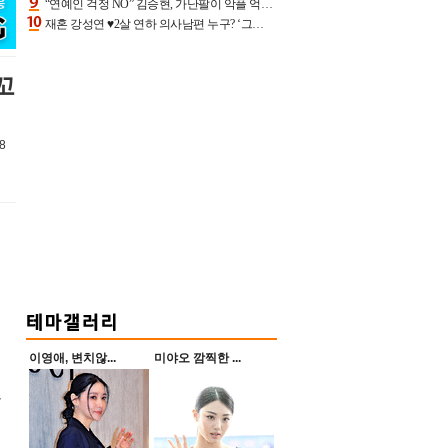
“연예인 걱정 NO” 김승현, 가난팔이 악플 억울할만‥아내+딸과 日 여행
재혼 강성연 ♥2살 연하 의사남편 누구? ‘그알’ 자문의에 훈남 비주얼 초엘리트 스펙 [종합]
꼬
8
이영애, 변치않...
미야오 깜찍한 ...
북