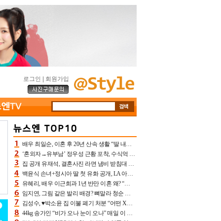
로그인
|
회원가입
배우 최일순, 이혼 후 20년 산속 생활 “딸 내가 버렸다고 원망‥맘 아파”(특종)[어제TV]
‘혼외자→유부남’ 정우성 근황 포착, 수식억 해킹 피해 후배 만났다 “존경하는”
집 공개 유재석, 결혼사진 라면 냄비 받침대 되고 분노‥가족사진도 피해(놀뭐)[어제TV]
백윤식 손녀+정시아 딸 첫 유화 공개, LA 아트쇼→서울국제조각페스타 작가다운 수준급 실력
유혜리, 배우 이근희과 1년 반만 이혼 왜? “식칼 꽂고 의자 던져” 충격 폭로(특종)[어제TV]
임지연, 그림 같은 발리 배경? 뼈말라 청순 비키니 핏에 상대 안 되네
김성수, ♥박소윤 집 이불 폐기 처분 “어떤 X이랑 썼을지 몰라” 질투(신랑수업2)[어제TV]
44kg 송가인 “비가 오나 눈이 오나” 매일 이 운동, 허벅지 근육량 상승+체지방 감소