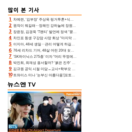
차예련, ‘김부장’ 주상욱 링거투혼+식스팩 비화 “옷 벗는데 아저씨는 안 된다고”(차장금)
원작이 뭐길래‥정해인 강하늘에 장원영까지 참여한 이 영화
장윤정, 김경욱 ‘T팬티’ 발언에 정색 “묻지 않았는데, 그것도 성희롱”(장공장)
차인표 동생 구강암 사망 회상 “마지막 순간 동생 손 잡아준 신애라, 두고두고 고마워” (신애라이프)
이지아, 48세 생일‥관리 어떻게 하길래 놀라운 동안 미모
76세 리차드 기어, 48살 어린 20대 女배우와 로맨스‥허리 감싼 손 포착[할리우드비하인드]
‘SK하이닉스 275층’ 미자 “머리 뚜껑에서 사, 주식만 안 해도 돈 버는 것”
박진희, 최재성 용서할까? ‘붉은 진주’ 오늘(7일) 결말 나온다
김규원 공익 시절 미담→교사+학부모 추가 미담 속출 “휠체어 탄 아이와 산책도”[종합]
트와이스 미나 ‘눈부신 아름다움’[포토엔HD]