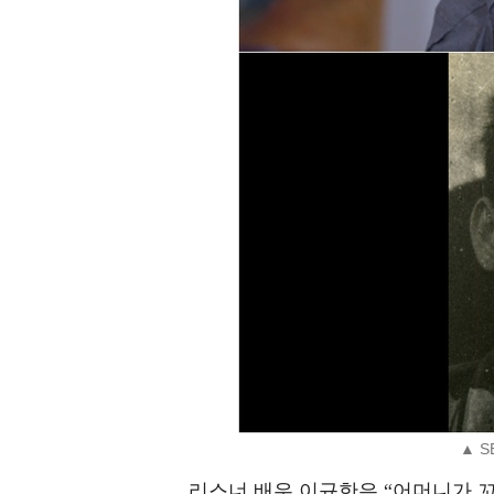
▲ S
리스너 배우 이규한은 “어머니가 꼬