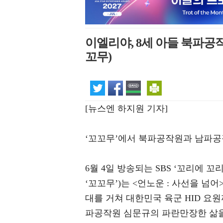
이엘리야, 8세 아들 북파공작
꼬무)
[뉴스엔 하지원 기자]
‘꼬꼬무’에서 북파공작원과 남파공작
6월 4일 방송되는 SBS ‘꼬리에 꼬
‘꼬꼬무’)는 <언노운 : 사선을 넘
대를 거쳐 대한민국 육군 HID 요
파공작원 심문규의 파란만장한 삶을