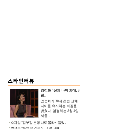
엄정화 “신체 나이 30대, 3
년..
엄정화가 30대 초반 신체
나이를 유지하는 비결을
밝혔다. 엄정화는 8월 4일
서울 ..
소지섭 “김부장 본명 나도 몰라‥들었..
박성웅 “폭염 속 갑옷 입고 말 타며 ..