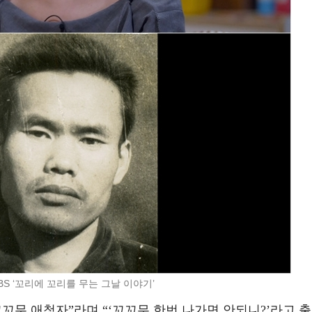
BS ‘꼬리에 꼬리를 무는 그날 이야기’
꼬무 애청자”라며 “‘꼬꼬무 한번 나가면 안되니?’라고 출