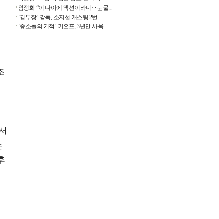
엄정화 “이 나이에 액션이라니‥눈물 ..
신
‘김부장’ 감독, 소지섭 캐스팅 2번 ..
‘중소돌의 기적’ 키오프, 3년만 사옥..
조
에서
는
후