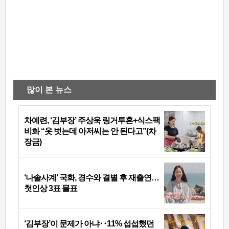
많이 본 뉴스
차예련, ‘김부장’ 주상욱 링거투혼+식스팩
비화 “옷 벗는데 아저씨는 안 된다고”(차
장금)
‘나솔사계’ 국화, 경수와 결별 후 재출연…
첫인상 3표 몰표
‘김부장’이 문제가 아냐‥11% 섭섭했던