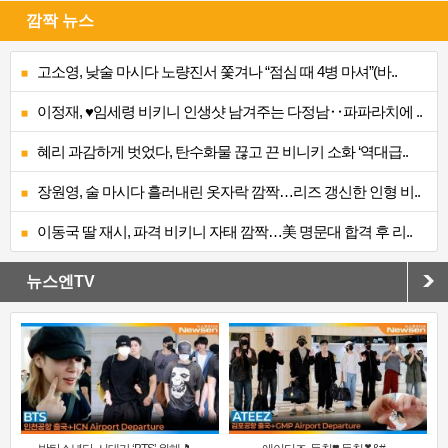
깜짝 뉴스
고소영, 낮술 마시다 노량진서 쫓겨나 “점심 때 4병 마셔”(바..
이정재, ♥임세령 비키니 인생샷 남겨주는 다정남‥파파라치에 ..
혜리 과감하게 벗었다, 탄수화물 끊고 끈 비니키 소화 ‘역대급..
장원영, 술 마시다 흘러내린 옷자락 깜짝…리즈 갱신한 인형 비..
이동국 딸 재시, 파격 비키니 자태 깜짝…美 명문대 합격 후 리..
뉴스엔TV