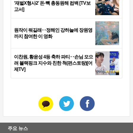
‘재벌X형사2’ 돈·빽 총동원해 컴백 [TV보
고서]
원작이 뭐길래‥정해인 강하늘에 장원영
까지 참여한 이 영화
이찬원, 황윤성 4등 축하 파티‥손님 모으
려 블랙핑크 지수와 친한 척(편스토랑)[어
제TV]
주요 뉴스