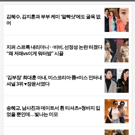
김혜수, 김지훈과 부부 케미 ‘얼빡샷’에도 굴욕 없
어
지퍼 스르륵 내리더니‥비비, 선정성 논란 터졌다
“왜 저래vs이게 워터밤” 시끌
‘김부장’ 최대훈 아내, 미스코리아 善+미스 인터내
셔널 3위 ♥장윤서였다
송혜교, 남사친과 데이트서 흰 티셔츠+청바지 입
었을 뿐인데…빛나는 미모