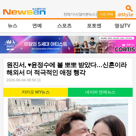
전체기사
|
많이본뉴스
|
사진구매
뉴스
연예
스포츠
포토엔
영상TV
원진서, ♥윤정수에 볼 뽀뽀 받았다…신혼이라
해외서 더 적극적인 애정 행각
2026-06-04 09:50:11
카카오 MY뉴스
네이버 연예뉴스