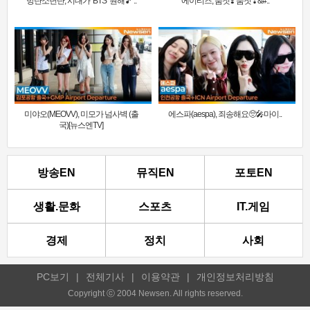
방탄소년단, 시대가 ‘BTS’ 원해🎵 ..
에이티즈, 둠칫❣️ 둠칫❣&#..
미야오(MEOVV), 미모가 넘사벽 (출
에스파(aespa), 죄송해요🥺🎤마이..
국)[뉴스엔TV]
방송EN
뮤직EN
포토EN
생활.문화
스포츠
IT.게임
경제
정치
사회
PC보기
|
전체기사
|
이용약관
|
개인정보처리방침
Copyright ⓒ 2004 Newsen. All rights reserved.