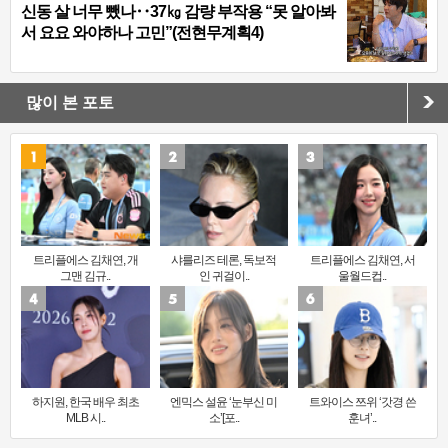
신동 살 너무 뺐나‥37㎏ 감량 부작용 “못 알아봐
서 요요 와야하나 고민”(전현무계획4)
많이 본 포토
트리플에스 김채연, 개
샤를리즈 테론, 독보적
트리플에스 김채연, 서
그맨 김규..
인 귀걸이..
울월드컵..
하지원, 한국 배우 최초
엔믹스 설윤 ‘눈부신 미
트와이스 쯔위 ‘갓경 쓴
MLB 시..
소’[포..
훈녀’..