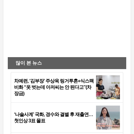
많이 본 뉴스
차예련, ‘김부장’ 주상욱 링거투혼+식스팩
비화 “옷 벗는데 아저씨는 안 된다고”(차
장금)
‘나솔사계’ 국화, 경수와 결별 후 재출연…
첫인상 3표 몰표