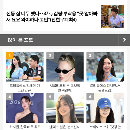
신동 살 너무 뺐나‥37㎏ 감량 부작용 “못 알아봐
서 요요 와야하나 고민”(전현무계획4)
많이 본 포토
트리플에스 김채연, 개
샤를리즈 테론, 독보적
트리플에스 김채연, 서
그맨 김규..
인 귀걸이..
울월드컵..
하지원, 한국 배우 최초
엔믹스 설윤 ‘눈부신 미
트와이스 쯔위 ‘갓경 쓴