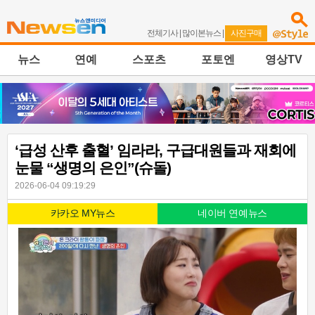
전체기사
|
많이본뉴스
|
사진구매
뉴스
연예
스포츠
포토엔
영상TV
‘급성 산후 출혈’ 임라라, 구급대원들과 재회에
눈물 “생명의 은인”(슈돌)
2026-06-04 09:19:29
카카오 MY뉴스
네이버 연예뉴스