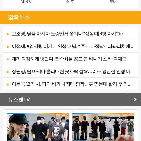
MLB 시..
소’[포..
훈녀’..
깜짝 뉴스
고소영, 낮술 마시다 노량진서 쫓겨나 “점심 때 4병 마셔”(바..
이정재, ♥임세령 비키니 인생샷 남겨주는 다정남‥파파라치에 ..
혜리 과감하게 벗었다, 탄수화물 끊고 끈 비니키 소화 ‘역대급..
장원영, 술 마시다 흘러내린 옷자락 깜짝…리즈 갱신한 인형 비..
이동국 딸 재시, 파격 비키니 자태 깜짝…美 명문대 합격 후 리..
뉴스엔TV