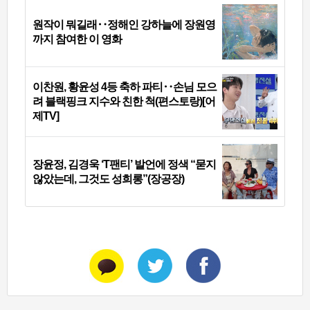
원작이 뭐길래‥정해인 강하늘에 장원영
까지 참여한 이 영화
이찬원, 황윤성 4등 축하 파티‥손님 모으
려 블랙핑크 지수와 친한 척(편스토랑)[어
제TV]
장윤정, 김경욱 ‘T팬티’ 발언에 정색 “묻지
않았는데, 그것도 성희롱”(장공장)