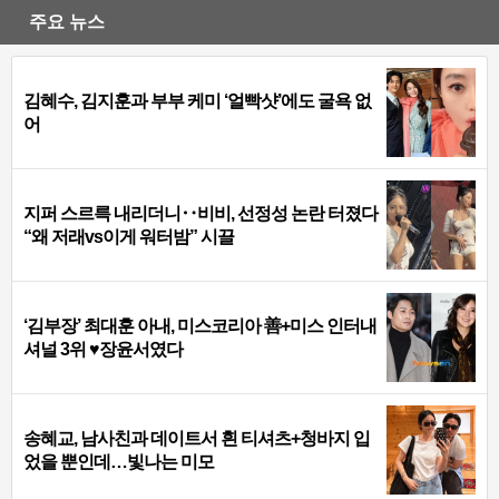
주요 뉴스
김혜수, 김지훈과 부부 케미 ‘얼빡샷’에도 굴욕 없
어
지퍼 스르륵 내리더니‥비비, 선정성 논란 터졌다
“왜 저래vs이게 워터밤” 시끌
‘김부장’ 최대훈 아내, 미스코리아 善+미스 인터내
셔널 3위 ♥장윤서였다
송혜교, 남사친과 데이트서 흰 티셔츠+청바지 입
었을 뿐인데…빛나는 미모