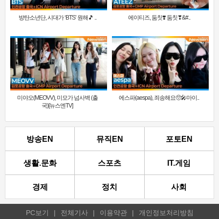
방탄소년단, 시대가 ‘BTS’ 원해🎵 ..
에이티즈, 둠칫❣️ 둠칫❣&#..
미야오(MEOVV), 미모가 넘사벽 (출
에스파(aespa), 죄송해요🥺🎤마이..
국)[뉴스엔TV]
방송EN
뮤직EN
포토EN
생활.문화
스포츠
IT.게임
경제
정치
사회
PC보기
|
전체기사
|
이용약관
|
개인정보처리방침