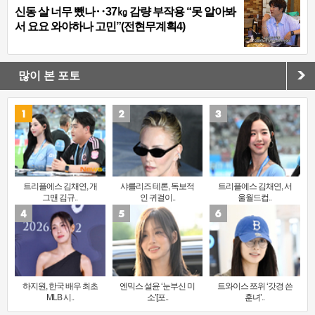
신동 살 너무 뺐나‥37㎏ 감량 부작용 “못 알아봐
서 요요 와야하나 고민”(전현무계획4)
많이 본 포토
트리플에스 김채연, 개
샤를리즈 테론, 독보적
트리플에스 김채연, 서
그맨 김규..
인 귀걸이..
울월드컵..
하지원, 한국 배우 최초
엔믹스 설윤 ‘눈부신 미
트와이스 쯔위 ‘갓경 쓴
MLB 시..
소’[포..
훈녀’..