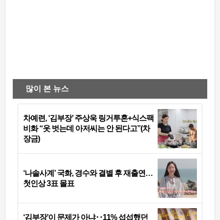
많이 본 뉴스
차예련, ‘김부장’ 주상욱 링거투혼+식스팩
비화 “옷 벗는데 아저씨는 안 된다고”(차
장금)
‘나솔사계’ 국화, 경수와 결별 후 재출연…
첫인상 3표 몰표
‘김부장’이 문제가 아냐‥11% 섭섭했던