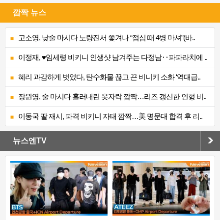
깜짝 뉴스
고소영, 낮술 마시다 노량진서 쫓겨나 “점심 때 4병 마셔”(바..
이정재, ♥임세령 비키니 인생샷 남겨주는 다정남‥파파라치에 ..
혜리 과감하게 벗었다, 탄수화물 끊고 끈 비니키 소화 ‘역대급..
장원영, 술 마시다 흘러내린 옷자락 깜짝…리즈 갱신한 인형 비..
이동국 딸 재시, 파격 비키니 자태 깜짝…美 명문대 합격 후 리..
뉴스엔TV