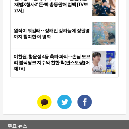
‘재벌X형사2’ 돈·빽 총동원해 컴백 [TV보
고서]
원작이 뭐길래‥정해인 강하늘에 장원영
까지 참여한 이 영화
이찬원, 황윤성 4등 축하 파티‥손님 모으
려 블랙핑크 지수와 친한 척(편스토랑)[어
제TV]
주요 뉴스