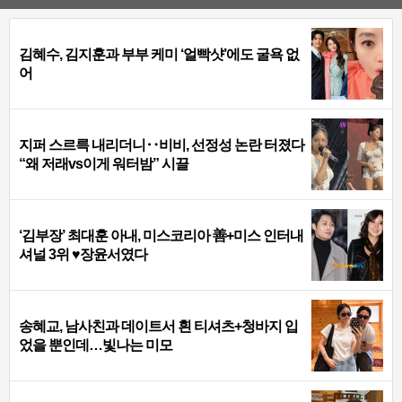
김혜수, 김지훈과 부부 케미 ‘얼빡샷’에도 굴욕 없
어
지퍼 스르륵 내리더니‥비비, 선정성 논란 터졌다
“왜 저래vs이게 워터밤” 시끌
‘김부장’ 최대훈 아내, 미스코리아 善+미스 인터내
셔널 3위 ♥장윤서였다
송혜교, 남사친과 데이트서 흰 티셔츠+청바지 입
었을 뿐인데…빛나는 미모