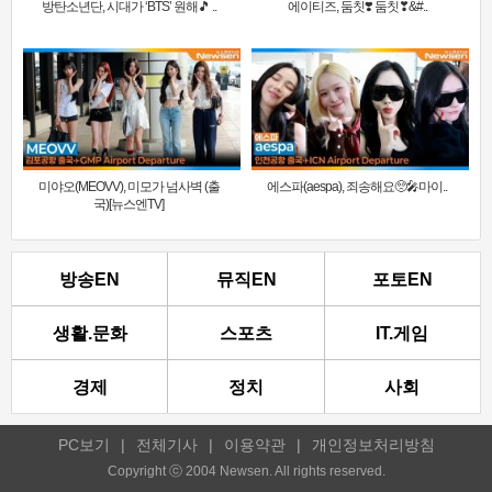
방탄소년단, 시대가 ‘BTS’ 원해🎵 ..
에이티즈, 둠칫❣️ 둠칫❣&#..
미야오(MEOVV), 미모가 넘사벽 (출
에스파(aespa), 죄송해요🥺🎤마이..
국)[뉴스엔TV]
방송EN
뮤직EN
포토EN
생활.문화
스포츠
IT.게임
경제
정치
사회
PC보기
|
전체기사
|
이용약관
|
개인정보처리방침
Copyright ⓒ 2004 Newsen. All rights reserved.