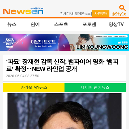
전체기사
|
많이본뉴스
|
사진구매
뉴스
연예
스포츠
포토엔
영상TV
‘파묘’ 장재현 감독 신작, 뱀파이어 영화 ‘뱀피
르’ 확정‥NEW 라인업 공개
2026-06-04 08:37:50
카카오 MY뉴스
네이버 연예뉴스