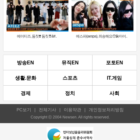
에이티즈, 둠칫❣️ 둠칫❣&#..
에스파(aespa), 죄송해요🥺🎤마이..
방송EN
뮤직EN
포토EN
생활.문화
스포츠
IT.게임
경제
정치
사회
PC보기
|
전체기사
|
이용약관
|
개인정보처리방침
Copyright ⓒ 2004 Newsen. All rights reserved.