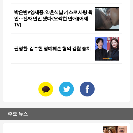
박은빈♥양세종, 약혼식날 키스로 사랑 확
인‥진짜 연인 됐다 (오싹한 연애)[어제
TV]
권영찬, 김수현 명예훼손 혐의 검찰 송치
주요 뉴스