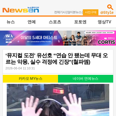
전체기사
|
많이본뉴스
|
사진구매
뉴스
연예
스포츠
포토엔
영상TV
‘뮤지컬 도전’ 유선호 “연습 안 됐는데 무대 오
르는 악몽, 실수 걱정에 긴장”(철파엠)
2026-06-04 11:10:31
카카오 MY뉴스
네이버 연예뉴스