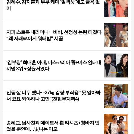
김혜수, 김지훈과 부부 케미 ‘얼빡샷’에도 굴욕 없
어
지퍼 스르륵 내리더니‥비비, 선정성 논란 터졌다
“왜 저래vs이게 워터밤” 시끌
‘김부장’ 최대훈 아내, 미스코리아 善+미스 인터내
셔널 3위 ♥장윤서였다
신동 살 너무 뺐나‥37㎏ 감량 부작용 “못 알아봐
서 요요 와야하나 고민”(전현무계획4)
송혜교, 남사친과 데이트서 흰 티셔츠+청바지 입
었을 뿐인데…빛나는 미모