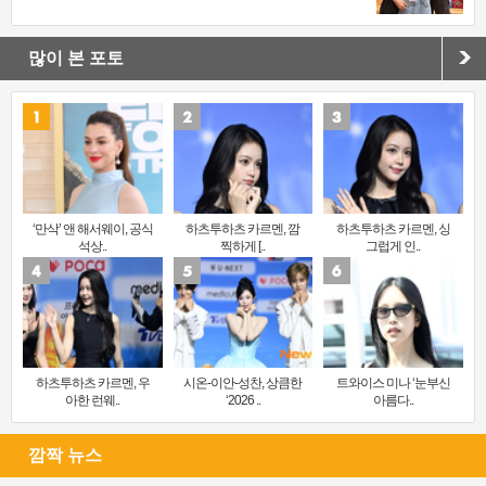
많이 본 포토
‘만삭’ 앤 해서웨이, 공식
하츠투하츠 카르멘, 깜
하츠투하츠 카르멘, 싱
석상..
찍하게 [..
그럽게 인..
하츠투하츠 카르멘, 우
시온-이안-성찬, 상큼한
트와이스 미나 ‘눈부신
아한 런웨..
‘2026 ..
아름다..
깜짝 뉴스