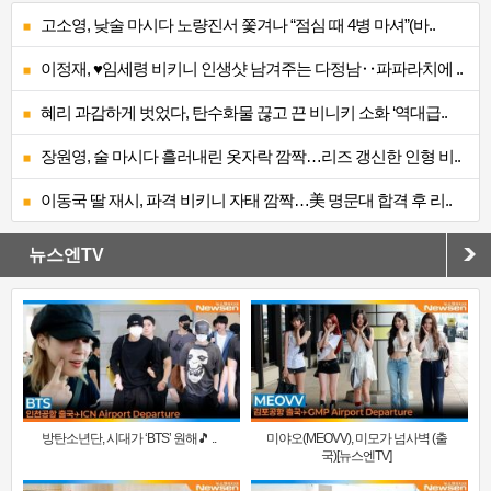
고소영, 낮술 마시다 노량진서 쫓겨나 “점심 때 4병 마셔”(바..
이정재, ♥임세령 비키니 인생샷 남겨주는 다정남‥파파라치에 ..
혜리 과감하게 벗었다, 탄수화물 끊고 끈 비니키 소화 ‘역대급..
장원영, 술 마시다 흘러내린 옷자락 깜짝…리즈 갱신한 인형 비..
이동국 딸 재시, 파격 비키니 자태 깜짝…美 명문대 합격 후 리..
뉴스엔TV
방탄소년단, 시대가 ‘BTS’ 원해🎵 ..
미야오(MEOVV), 미모가 넘사벽 (출
국)[뉴스엔TV]