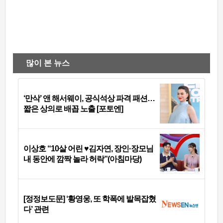
많이 본 뉴스
‘만삭’ 앤 해서웨이, 공식석상 파격 패션…
짧은 상의로 배꼽 노출 [포토엔]
이상호 “10살 어린 ♥김자연, 장인·장모님
내 동안에 깜짝 놀라 허락”(아침마당)
[정정보도문] ‘황영웅, 또 학폭에 발목잡혔
다’ 관련