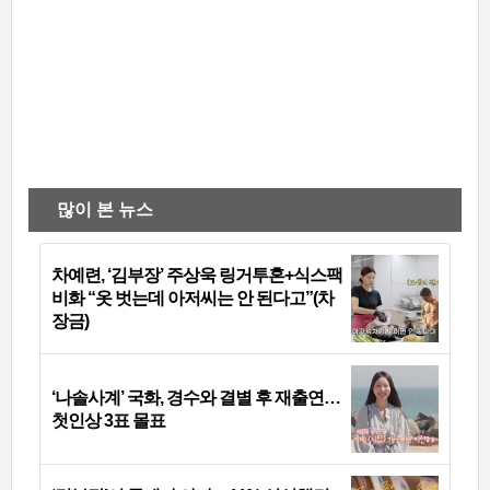
많이 본 뉴스
차예련, ‘김부장’ 주상욱 링거투혼+식스팩
비화 “옷 벗는데 아저씨는 안 된다고”(차
장금)
‘나솔사계’ 국화, 경수와 결별 후 재출연…
첫인상 3표 몰표