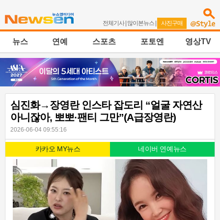
전체기사
|
많이본뉴스
|
사진구매
뉴스
연예
스포츠
포토엔
영상TV
심진화→장영란 인스타 잡도리 “얼굴 자연산
아니잖아, 뽀뽀·팬티 그만”(A급장영란)
2026-06-04 09:55:16
카카오 MY뉴스
네이버 연예뉴스