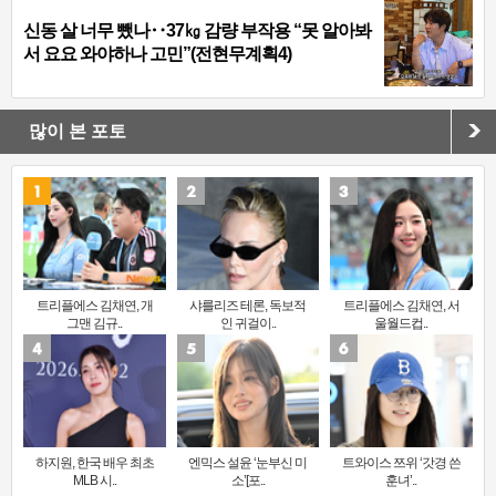
신동 살 너무 뺐나‥37㎏ 감량 부작용 “못 알아봐
서 요요 와야하나 고민”(전현무계획4)
많이 본 포토
트리플에스 김채연, 개
샤를리즈 테론, 독보적
트리플에스 김채연, 서
그맨 김규..
인 귀걸이..
울월드컵..
하지원, 한국 배우 최초
엔믹스 설윤 ‘눈부신 미
트와이스 쯔위 ‘갓경 쓴
MLB 시..
소’[포..
훈녀’..