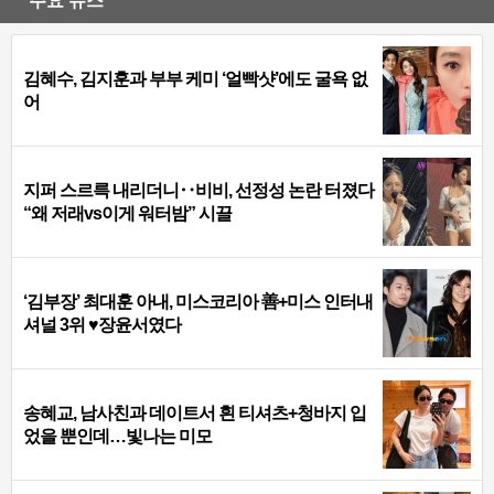
주요 뉴스
김혜수, 김지훈과 부부 케미 ‘얼빡샷’에도 굴욕 없
어
지퍼 스르륵 내리더니‥비비, 선정성 논란 터졌다
“왜 저래vs이게 워터밤” 시끌
‘김부장’ 최대훈 아내, 미스코리아 善+미스 인터내
셔널 3위 ♥장윤서였다
송혜교, 남사친과 데이트서 흰 티셔츠+청바지 입
었을 뿐인데…빛나는 미모