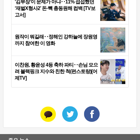
‘김부장’이 문제가 아냐‥11% 섭섭했던
‘재벌X형사2’ 돈·빽 총동원해 컴백 [TV보
고서]
원작이 뭐길래‥정해인 강하늘에 장원영
까지 참여한 이 영화
이찬원, 황윤성 4등 축하 파티‥손님 모으
려 블랙핑크 지수와 친한 척(편스토랑)[어
제TV]