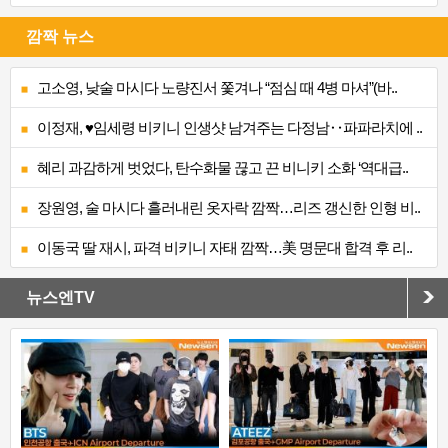
깜짝 뉴스
고소영, 낮술 마시다 노량진서 쫓겨나 “점심 때 4병 마셔”(바..
이정재, ♥임세령 비키니 인생샷 남겨주는 다정남‥파파라치에 ..
혜리 과감하게 벗었다, 탄수화물 끊고 끈 비니키 소화 ‘역대급..
장원영, 술 마시다 흘러내린 옷자락 깜짝…리즈 갱신한 인형 비..
이동국 딸 재시, 파격 비키니 자태 깜짝…美 명문대 합격 후 리..
뉴스엔TV