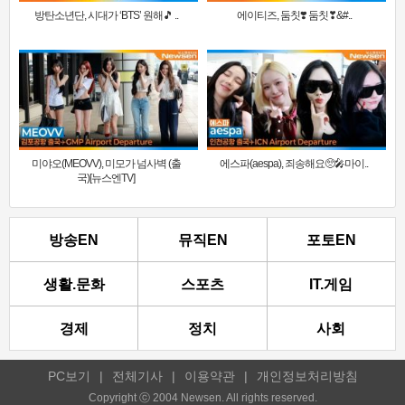
방탄소년단, 시대가 ‘BTS’ 원해🎵 ..
에이티즈, 둠칫❣️ 둠칫❣&#..
미야오(MEOVV), 미모가 넘사벽 (출
에스파(aespa), 죄송해요🥺🎤마이..
국)[뉴스엔TV]
방송EN
뮤직EN
포토EN
생활.문화
스포츠
IT.게임
경제
정치
사회
PC보기
|
전체기사
|
이용약관
|
개인정보처리방침
Copyright ⓒ 2004 Newsen. All rights reserved.