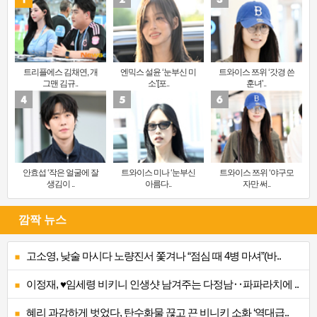
트리플에스 김채연, 개
엔믹스 설윤 ‘눈부신 미
트와이스 쯔위 ‘갓경 쓴
그맨 김규..
소’[포..
훈녀’..
안효섭 ‘작은 얼굴에 잘
트와이스 미나 ‘눈부신
트와이스 쯔위 ‘야구모
생김이 ..
아름다..
자만 써..
깜짝 뉴스
고소영, 낮술 마시다 노량진서 쫓겨나 “점심 때 4병 마셔”(바..
이정재, ♥임세령 비키니 인생샷 남겨주는 다정남‥파파라치에 ..
혜리 과감하게 벗었다, 탄수화물 끊고 끈 비니키 소화 ‘역대급..