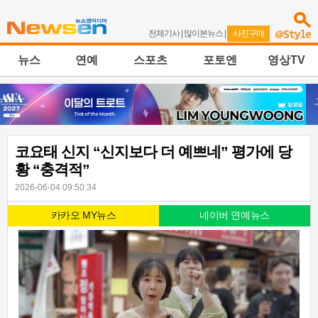
전체기사
|
많이본뉴스
|
사진구매
뉴스
연예
스포츠
포토엔
영상TV
코요태 신지 “신지보다 더 예쁘네” 평가에 당
황 “충격적”
2026-06-04 09:50:34
카카오 MY뉴스
네이버 연예뉴스