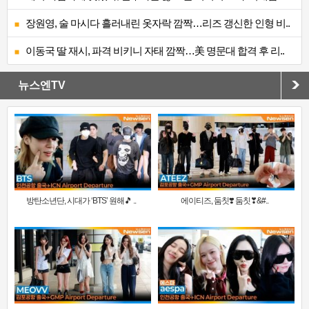
장원영, 술 마시다 흘러내린 옷자락 깜짝…리즈 갱신한 인형 비..
이동국 딸 재시, 파격 비키니 자태 깜짝…美 명문대 합격 후 리..
뉴스엔TV
방탄소년단, 시대가 ‘BTS’ 원해🎵 ..
에이티즈, 둠칫❣️ 둠칫❣&#..