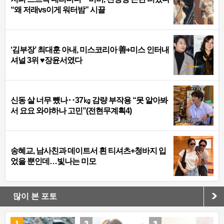
“왜 저래vs이게 워터밤” 시끌
‘김부장’ 최대훈 아내, 미스코리아 善+미스 인터내
셔널 3위 ♥장윤서였다
신동 살 너무 뺐나‥37㎏ 감량 부작용 “못 알아봐
서 요요 와야하나 고민”(전현무계획4)
송혜교, 남사친과 데이트서 흰 티셔츠+청바지 입
었을 뿐인데…빛나는 미모
많이 본 포토