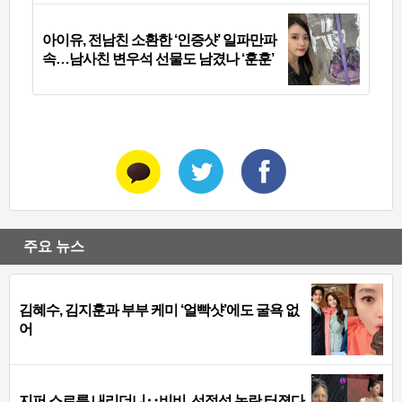
아이유, 전남친 소환한 ‘인증샷’ 일파만파
속…남사친 변우석 선물도 남겼나 ‘훈훈’
주요 뉴스
김혜수, 김지훈과 부부 케미 ‘얼빡샷’에도 굴욕 없
어
지퍼 스르륵 내리더니‥비비, 선정성 논란 터졌다