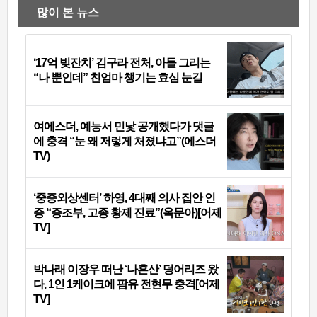
많이 본 뉴스
‘17억 빚잔치’ 김구라 전처, 아들 그리는
“나 뿐인데” 친엄마 챙기는 효심 눈길
여에스더, 예능서 민낯 공개했다가 댓글
에 충격 “눈 왜 저렇게 처졌냐고”(에스더
TV)
‘중증외상센터’ 하영, 4대째 의사 집안 인
증 “증조부, 고종 황제 진료”(옥문아)[어제
TV]
박나래 이장우 떠난 ‘나혼산’ 덩어리즈 왔
다, 1인 1케이크에 팜유 전현무 충격[어제
TV]