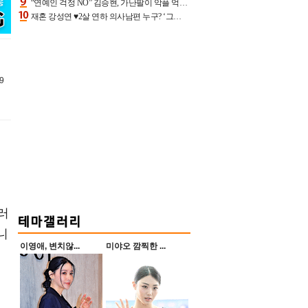
“연예인 걱정 NO” 김승현, 가난팔이 악플 억울할만‥아내+딸과 日 여행
재혼 강성연 ♥2살 연하 의사남편 누구? ‘그알’ 자문의에 훈남 비주얼 초엘리트 스펙 [종합]
9
러
니
이영애, 변치않...
미야오 깜찍한 ...