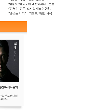
엄정화 “이 나이에 액션이라니‥눈물 ..
‘김부장’ 감독, 소지섭 캐스팅 2번 ..
‘중소돌의 기적’ 키오프, 3년만 사옥..
삼킨 K-배우들의
만 일본 도전 대성
배우...