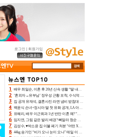
로그인
|
회원가입
배우 최일순, 이혼 후 20년 산속 생활 “딸 내가 버렸다고 원망‥맘 아파”(특종)[어제TV]
‘혼외자→유부남’ 정우성 근황 포착, 수식억 해킹 피해 후배 만났다 “존경하는”
집 공개 유재석, 결혼사진 라면 냄비 받침대 되고 분노‥가족사진도 피해(놀뭐)[어제TV]
백윤식 손녀+정시아 딸 첫 유화 공개, LA 아트쇼→서울국제조각페스타 작가다운 수준급 실력
유혜리, 배우 이근희과 1년 반만 이혼 왜? “식칼 꽂고 의자 던져” 충격 폭로(특종)[어제TV]
임지연, 그림 같은 발리 배경? 뼈말라 청순 비키니 핏에 상대 안 되네
김성수, ♥박소윤 집 이불 폐기 처분 “어떤 X이랑 썼을지 몰라” 질투(신랑수업2)[어제TV]
44kg 송가인 “비가 오나 눈이 오나” 매일 이 운동, 허벅지 근육량 상승+체지방 감소