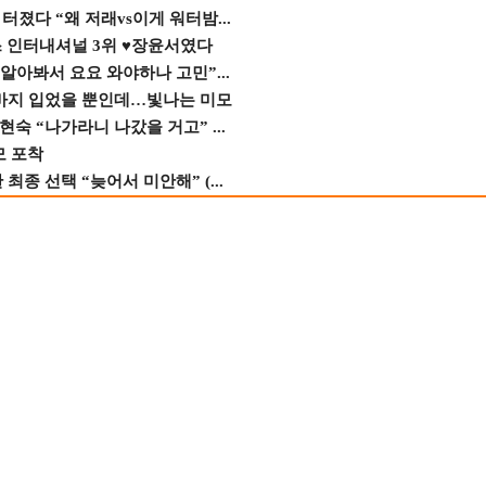
졌다 “왜 저래vs이게 워터밤...
스 인터내셔널 3위 ♥장윤서였다
 알아봐서 요요 와야하나 고민”...
바지 입었을 뿐인데…빛나는 미모
숙 “나가라니 나갔을 거고” ...
모 포착
종 선택 “늦어서 미안해” (...