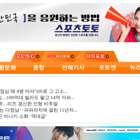
심 때 4병 마셔”(바로 그 고소...
…100억대 빌라도 팔고 14억 아파...
깜짝…리즈 갱신한 인형 비주얼
는 다정남‥파파라치에 걸린 11년차...
 비니키 소화 ‘역대급’