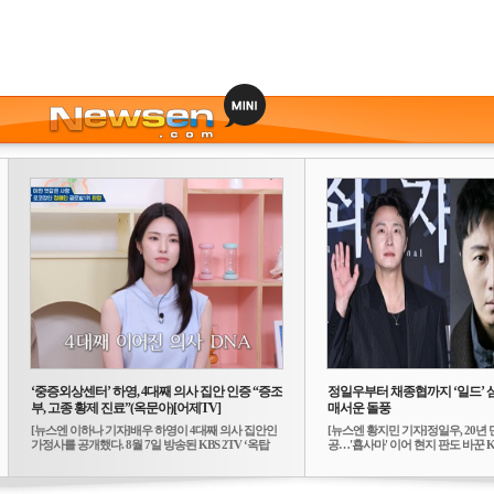
‘중증외상센터’ 하영, 4대째 의사 집안 인증 “증조
정일우부터 채종협까지 ‘일드’ 
부, 고종 황제 진료”(옥문아)[어제TV]
매서운 돌풍
[뉴스엔 이하나 기자]배우 하영이 4대째 의사 집안인
[뉴스엔 황지민 기자]정일우, 20년 
가정사를 공개했다. 8월 7일 방송된 KBS 2TV ‘옥탑
공…'횹사마' 이어 현지 판도 바꾼 K-
방...