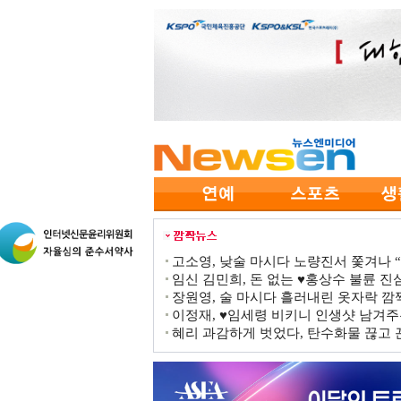
고소영, 낮술 마시다 노량진서 쫓겨나 “점
임신 김민희, 돈 없는 ♥홍상수 불륜 진심
장원영, 술 마시다 흘러내린 옷자락 
이정재, ♥임세령 비키니 인생샷 남겨주
혜리 과감하게 벗었다, 탄수화물 끊고 끈