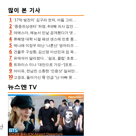
‘17억 빚잔치’ 김구라 전처, 아들 그리는 “나 뿐인데” 친엄마 챙기는 효심 눈길
‘중증외상센터’ 하영, 4대째 의사 집안 인증 “증조부, 고종 황제 진료”(옥문아)[어제TV]
여에스더, 예능서 민낯 공개했다가 댓글에 충격 “눈 왜 저렇게 처졌냐고”(에스더TV)
류혜영 대학 시절 패션 센스에 민호 충격 “레몬색 레깅스에 다리 없는 줄”(나혼산)
박나래 이장우 떠난 ‘나혼산’ 덩어리즈 왔다, 1인 1케이크에 팜유 전현무 충격[어제TV]
건물주 구성환, 김신영 이선민과 집 옥상서 41만원 한우 파티 “화력이 성화봉송”(나혼산)
유재석이 달라졌다…‘쉼표, 클럽’ 초호화 코스에 주우재도 감탄 (놀면 뭐하니?)
트와이스 미나 ‘대만으로 가요~’[포토엔HD]
아이유, 전남친 소환한 ‘인증샷’ 일파만파 속…남사친 변우석 선물도 남겼나 ‘훈훈’
고경표, 돌아가신 母 언급 “난 아빠 못 될 듯” 족보 태운 부친 응원 뭉클(나혼산)
산