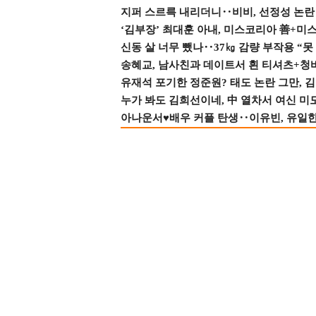
지퍼 스르륵 내리더니‥비비, 선정성 논란 터
‘김부장’ 최대훈 아내, 미스코리아 善+미
신동 살 너무 뺐나‥37㎏ 감량 부작용 “못
송혜교, 남사친과 데이트서 흰 티셔츠+청
유재석 포기한 정준원? 태도 논란 그만, 김현
누가 봐도 김희선이네, 中 열차서 여신 미
아나운서♥배우 커플 탄생‥이유빈, 유일한 최