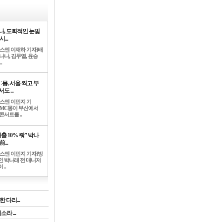
나, 도회적인 눈빛
시...
뉴스엔 이재하 기자]배
나나, 김무열, 윤승
.
C몽, 서울 찍고 부
도 ...
뉴스엔 이민지 기
]MC몽이 부산에서
콘서트를 ..
출 10% 줘” 박나
前...
뉴스엔 이민지 기자]방
인 박나래 전 매니저
 ..
 다리...
라 ...