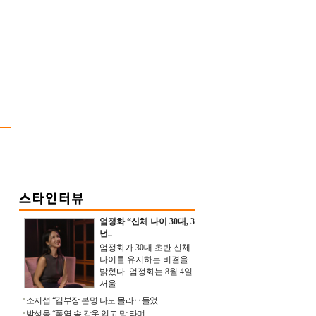
엄정화 “신체 나이 30대, 3
년..
엄정화가 30대 초반 신체
나이를 유지하는 비결을
밝혔다. 엄정화는 8월 4일
서울 ..
소지섭 “김부장 본명 나도 몰라‥들었..
박성웅 “폭염 속 갑옷 입고 말 타며 ..