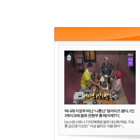
박나래 이장우 떠난 ‘나혼산’ 덩어리즈 왔다, 1인
1케이크에 팜유 전현무 충격[어제TV]
[뉴스엔 서유나 기자]'해체된 팜유 대신해 먹방, 구성
환 김신영 이선민 "식성 달라도 식탐 맞아"'...