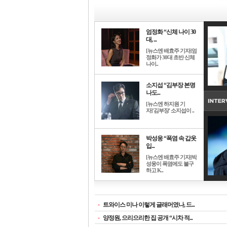
엄정화 “신체 나이 30
대, ...
[뉴스엔 배효주 기자]엄
정화가 30대 초반 신체
나이..
소지섭 “김부장 본명
나도...
[뉴스엔 하지원 기
자]'김부장' 소지섭이 ..
박성웅 “폭염 속 갑옷
입...
[뉴스엔 배효주 기자]박
성웅이 폭염에도 불구
하고 K..
-
트와이스 미나 이렇게 글래머였나, 드...
-
양정원, 으리으리한 집 공개 “시차 적...