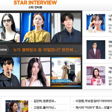
나
에 
[
우 
아, .
M
산서
[
자
도 
“매
래 
[
송
들이
-
김민하, 정호연과 ...
-
이정현, 무보정 맞아? 어마어마한
-
고경표, 돌아가신 ...
-
채시라 “아프다” 호소→모델 이소