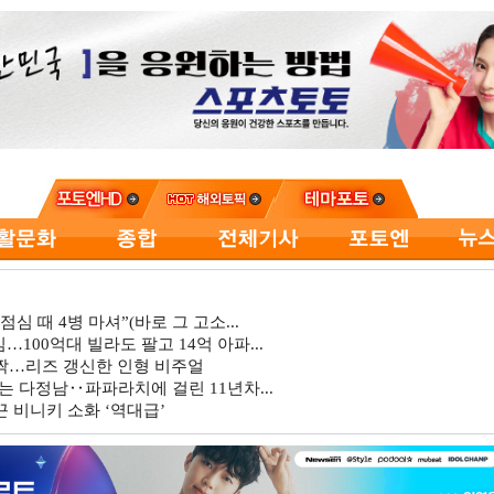
심 때 4병 마셔”(바로 그 고소...
…100억대 빌라도 팔고 14억 아파...
깜짝…리즈 갱신한 인형 비주얼
는 다정남‥파파라치에 걸린 11년차...
 비니키 소화 ‘역대급’