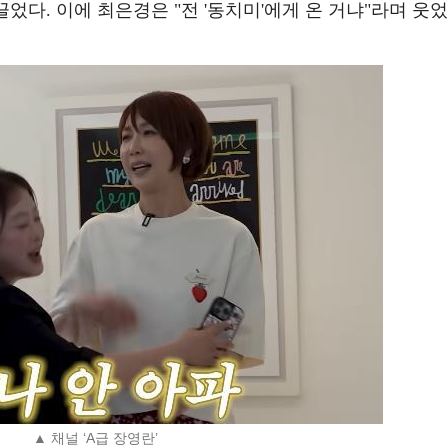
끌었다. 이에 최은경은 "전 '동치미'에게 온 거냐"라며 웃었
▲ 채널 ‘A급 장영란’