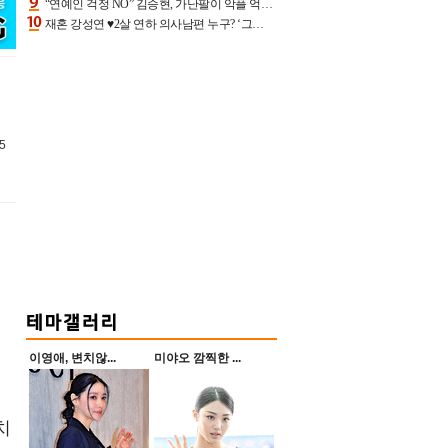
“연예인 걱정 NO” 김승현, 가난팔이 악플 억울할만‥아내+딸과 日 여행
재혼 강성연 ♥2살 연하 의사남편 누구? ‘그알’ 자문의에 훈남 비주얼 초엘리트 스펙 [종합]
5
이영애, 변치않...
미야오 깜찍한 ...
치