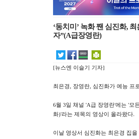
‘동치미’ 녹화 짼 심진화, 
자”(A급장영란)
[뉴스엔 이슬기 기자]
최은경, 장영란, 심진화가 예능 프
6월 3일 채널 'A급 장영란'에는 '모
화)'라는 제목의 영상이 올라왔다.
이날 영상서 심진화는 최은경 집을 