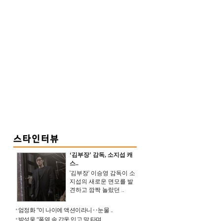
‘김부장’ 감독, 소지섭 캐
스..
'김부장' 이승영 감독이 소
지섭의 새로운 면모를 발
견하고 깜짝 놀랐던 ..
엄정화 “이 나이에 액션이라니‥눈물 ..
박성웅 “폭염 속 갑옷 입고 말 타며 ..