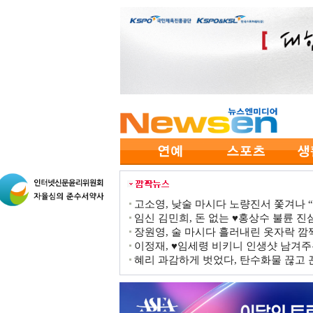
고소영, 낮술 마시다 노량진서 쫓겨나 “점
임신 김민희, 돈 없는 ♥홍상수 불륜 진심
장원영, 술 마시다 흘러내린 옷자락 
이정재, ♥임세령 비키니 인생샷 남겨주
혜리 과감하게 벗었다, 탄수화물 끊고 끈