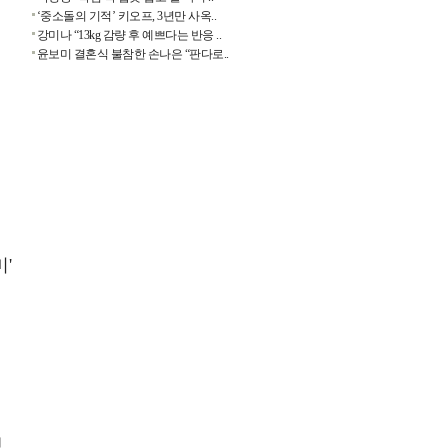
‘중소돌의 기적’ 키오프, 3년만 사옥..
강미나 “13kg 감량 후 예쁘다는 반응 ..
윤보미 결혼식 불참한 손나은 “판다로..
'
식
생