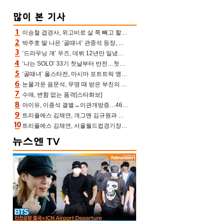
이승철 겹경사, 위고비로 살 쪽 빼고 할아버지 된다‥마음으로 낳은 딸 임신 자랑(유퀴즈)
박주호 딸 나은 ‘골때녀’ 관중석 등장, 김민재 복제인간 보고 혼란 [결정적장면]
‘드라우닝 걔’ 우즈, 데뷔 12년만 일냈다…체조경기장 입성 확정
‘나는 SOLO’ 33기 첫날부터 반전…첫인상 0표 영호, 호감남 급부상
‘골때녀’ 올스타전, 마시마 포트트릭 맹추격전 5:4 골 잔치 ‘짜릿’ [어제TV]
눈물겨운 음문석, 무명 때 받은 부친의 전재산→폐암 父 세상 떠나기 전 여행(유퀴즈)[어제TV]
수애, 변함 없는 품격[스타화보]
아이유, 이종석 결별→이관개방증…46장 꽉 채운 유애나 ♥ “열심히 사는 중”
트리플에스 김채연, 개그맨 김규원과 함께 프리뷰쇼 진행 [포토엔HD]
트리플에스 김채연, 서울월드컵경기장에 뜬 맨시티 여신 [포토엔HD]