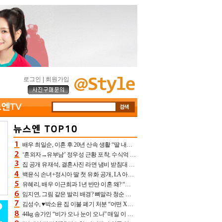
로그인
|
회원가입
배우 최일순, 이혼 후 20년 산속 생활 “딸 내가 버렸다고 원망‥맘 아파”(특종)[어제TV]
‘혼외자→유부남’ 정우성 근황 포착, 수식억 해킹 피해 후배 만났다 “존경하는”
집 공개 유재석, 결혼사진 라면 냄비 받침대 되고 분노‥가족사진도 피해(놀뭐)[어제TV]
백윤식 손녀+정시아 딸 첫 유화 공개, LA 아트쇼→서울국제조각페스타 작가다운 수준급 실력
유혜리, 배우 이근희과 1년 반만 이혼 왜? “식칼 꽂고 의자 던져” 충격 폭로(특종)[어제TV]
임지연, 그림 같은 발리 배경? 뼈말라 청순 비키니 핏에 상대 안 되네
김성수, ♥박소윤 집 이불 폐기 처분 “어떤 X이랑 썼을지 몰라” 질투(신랑수업2)[어제TV]
44kg 송가인 “비가 오나 눈이 오나” 매일 이 운동, 허벅지 근육량 상승+체지방 감소