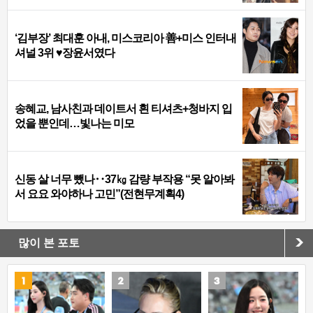
‘김부장’ 최대훈 아내, 미스코리아 善+미스 인터내
셔널 3위 ♥장윤서였다
송혜교, 남사친과 데이트서 흰 티셔츠+청바지 입
었을 뿐인데…빛나는 미모
신동 살 너무 뺐나‥37㎏ 감량 부작용 “못 알아봐
서 요요 와야하나 고민”(전현무계획4)
많이 본 포토