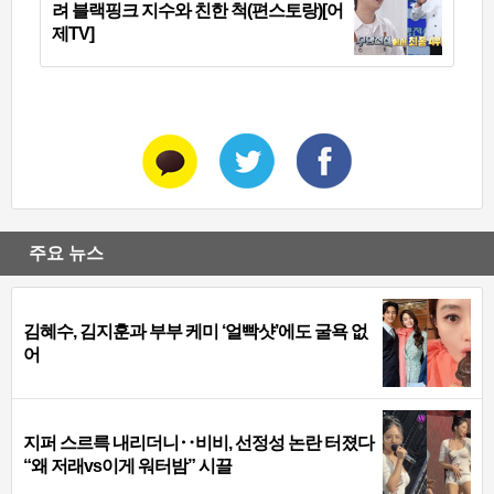
려 블랙핑크 지수와 친한 척(편스토랑)[어
제TV]
주요 뉴스
김혜수, 김지훈과 부부 케미 ‘얼빡샷’에도 굴욕 없
어
지퍼 스르륵 내리더니‥비비, 선정성 논란 터졌다
“왜 저래vs이게 워터밤” 시끌