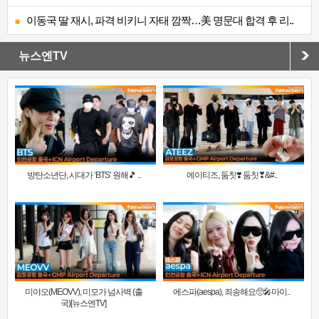
이동국 딸 재시, 파격 비키니 자태 깜짝…美 명문대 합격 후 리..
뉴스엔TV
방탄소년단, 시대가 ‘BTS’ 원해🎵 ..
에이티즈, 둠칫❣️ 둠칫❣&#..
미야오(MEOVV), 미모가 넘사벽 (출
에스파(aespa), 죄송해요🥺🎤마이..
국)[뉴스엔TV]