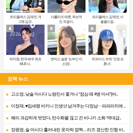
트리플에스 김채연, 개
샤를리즈 테론, 독보적
트리플에스 김채연, 서
그맨 김규..
인 귀걸이..
울월드컵..
하지원, 한국 배우 최초
엔믹스 설윤 ‘눈부신 미
트와이스 쯔위 ‘갓경 쓴
MLB 시..
소’[포..
훈녀’..
깜짝 뉴스
고소영, 낮술 마시다 노량진서 쫓겨나 “점심 때 4병 마셔”(바..
이정재, ♥임세령 비키니 인생샷 남겨주는 다정남‥파파라치에 ..
혜리 과감하게 벗었다, 탄수화물 끊고 끈 비니키 소화 ‘역대급..
장원영, 술 마시다 흘러내린 옷자락 깜짝…리즈 갱신한 인형 비..