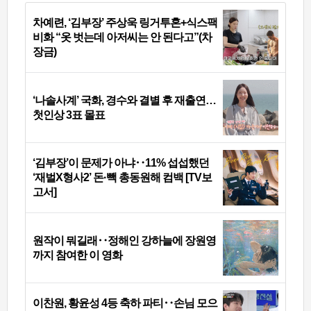
차예련, ‘김부장’ 주상욱 링거투혼+식스팩
비화 “옷 벗는데 아저씨는 안 된다고”(차
장금)
‘나솔사계’ 국화, 경수와 결별 후 재출연…
첫인상 3표 몰표
‘김부장’이 문제가 아냐‥11% 섭섭했던
‘재벌X형사2’ 돈·빽 총동원해 컴백 [TV보
고서]
원작이 뭐길래‥정해인 강하늘에 장원영
까지 참여한 이 영화
이찬원, 황윤성 4등 축하 파티‥손님 모으