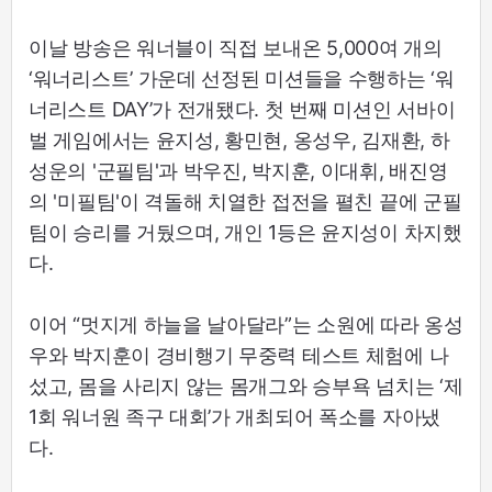
이날 방송은 워너블이 직접 보내온 5,000여 개의
‘워너리스트’ 가운데 선정된 미션들을 수행하는 ‘워
너리스트 DAY’가 전개됐다. 첫 번째 미션인 서바이
벌 게임에서는 윤지성, 황민현, 옹성우, 김재환, 하
성운의 '군필팀'과 박우진, 박지훈, 이대휘, 배진영
의 '미필팀'이 격돌해 치열한 접전을 펼친 끝에 군필
팀이 승리를 거뒀으며, 개인 1등은 윤지성이 차지했
다.
이어 “멋지게 하늘을 날아달라”는 소원에 따라 옹성
우와 박지훈이 경비행기 무중력 테스트 체험에 나
섰고, 몸을 사리지 않는 몸개그와 승부욕 넘치는 ‘제
1회 워너원 족구 대회’가 개최되어 폭소를 자아냈
다.