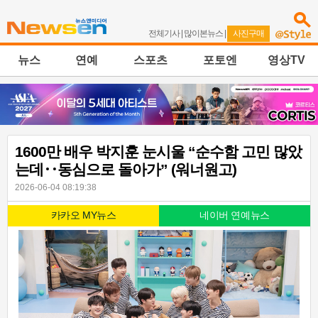
전체기사
|
많이본뉴스
|
사진구매
뉴스
연예
스포츠
포토엔
영상TV
1600만 배우 박지훈 눈시울 “순수함 고민 많았
는데‥동심으로 돌아가” (워너원고)
2026-06-04 08:19:38
카카오 MY뉴스
네이버 연예뉴스