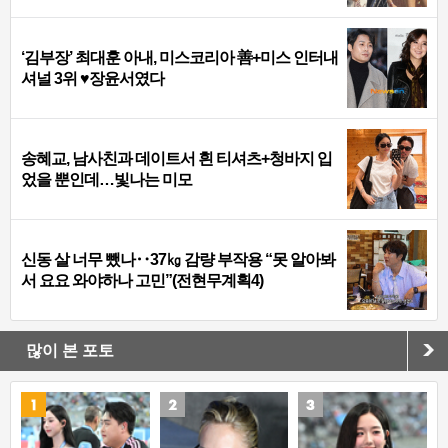
‘김부장’ 최대훈 아내, 미스코리아 善+미스 인터내
셔널 3위 ♥장윤서였다
송혜교, 남사친과 데이트서 흰 티셔츠+청바지 입
었을 뿐인데…빛나는 미모
신동 살 너무 뺐나‥37㎏ 감량 부작용 “못 알아봐
서 요요 와야하나 고민”(전현무계획4)
많이 본 포토