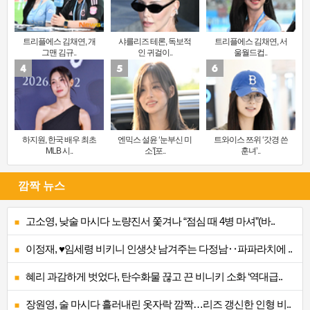
트리플에스 김채연, 개
샤를리즈 테론, 독보적
트리플에스 김채연, 서
그맨 김규..
인 귀걸이..
울월드컵..
하지원, 한국 배우 최초
엔믹스 설윤 ‘눈부신 미
트와이스 쯔위 ‘갓경 쓴
MLB 시..
소’[포..
훈녀’..
깜짝 뉴스
고소영, 낮술 마시다 노량진서 쫓겨나 “점심 때 4병 마셔”(바..
이정재, ♥임세령 비키니 인생샷 남겨주는 다정남‥파파라치에 ..
혜리 과감하게 벗었다, 탄수화물 끊고 끈 비니키 소화 ‘역대급..
장원영, 술 마시다 흘러내린 옷자락 깜짝…리즈 갱신한 인형 비..