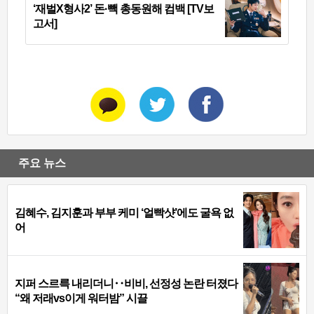
‘재벌X형사2’ 돈·빽 총동원해 컴백 [TV보
고서]
주요 뉴스
김혜수, 김지훈과 부부 케미 ‘얼빡샷’에도 굴욕 없
어
지퍼 스르륵 내리더니‥비비, 선정성 논란 터졌다
“왜 저래vs이게 워터밤” 시끌