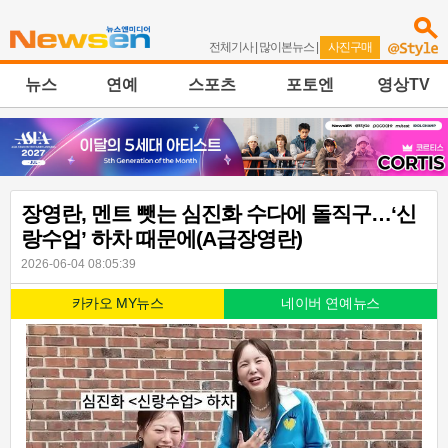
전체기사
|
많이본뉴스
|
사진구매
뉴스
연예
스포츠
포토엔
영상TV
장영란, 멘트 뺏는 심진화 수다에 돌직구…‘신
랑수업’ 하차 때문에(A급장영란)
2026-06-04 08:05:39
카카오 MY뉴스
네이버 연예뉴스