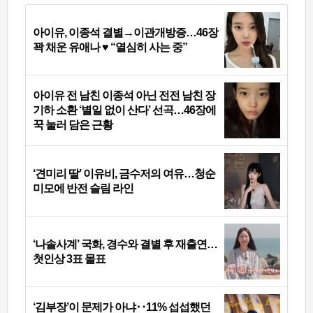
아이유, 이종석 결별→이관개방증…46장
꽉 채운 유애나 ♥ “열심히 사는 중”
아이유 전 남친 이종석 아닌 전전 남친 장
기하 소환 ‘별일 없이 산다’ 선곡…46장에
꾹 눌러 담은 근황
‘견미리 딸’ 이유비, 금수저의 여유…청순
미모에 반전 슬림 라인
‘나솔사계’ 국화, 경수와 결별 후 재출연…
첫인상 3표 몰표
‘김부장’이 문제가 아냐‥11% 섭섭했던