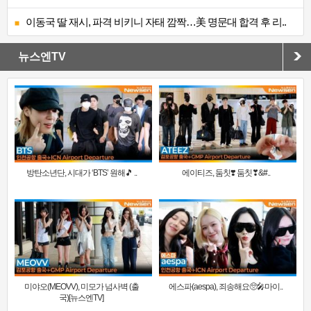
이동국 딸 재시, 파격 비키니 자태 깜짝…美 명문대 합격 후 리..
뉴스엔TV
방탄소년단, 시대가 ‘BTS’ 원해🎵 ..
에이티즈, 둠칫❣️ 둠칫❣&#..
미야오(MEOVV), 미모가 넘사벽 (출
에스파(aespa), 죄송해요🥺🎤마이..
국)[뉴스엔TV]