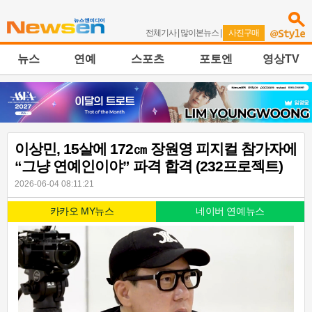
전체기사
|
많이본뉴스
|
사진구매
뉴스
연예
스포츠
포토엔
영상TV
이상민, 15살에 172㎝ 장원영 피지컬 참가자에
“그냥 연예인이야” 파격 합격 (232프로젝트)
2026-06-04 08:11:21
카카오 MY뉴스
네이버 연예뉴스