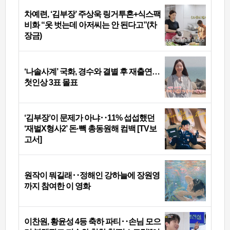
차예련, ‘김부장’ 주상욱 링거투혼+식스팩
비화 “옷 벗는데 아저씨는 안 된다고”(차
장금)
‘나솔사계’ 국화, 경수와 결별 후 재출연…
첫인상 3표 몰표
‘김부장’이 문제가 아냐‥11% 섭섭했던
‘재벌X형사2’ 돈·빽 총동원해 컴백 [TV보
고서]
원작이 뭐길래‥정해인 강하늘에 장원영
까지 참여한 이 영화
이찬원, 황윤성 4등 축하 파티‥손님 모으