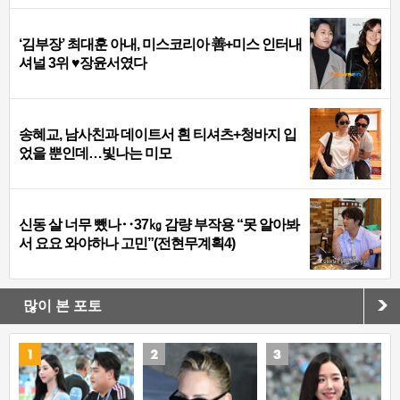
‘김부장’ 최대훈 아내, 미스코리아 善+미스 인터내
셔널 3위 ♥장윤서였다
송혜교, 남사친과 데이트서 흰 티셔츠+청바지 입
었을 뿐인데…빛나는 미모
신동 살 너무 뺐나‥37㎏ 감량 부작용 “못 알아봐
서 요요 와야하나 고민”(전현무계획4)
많이 본 포토