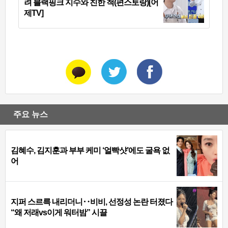
려 블랙핑크 지수와 친한 척(편스토랑)[어
제TV]
주요 뉴스
김혜수, 김지훈과 부부 케미 ‘얼빡샷’에도 굴욕 없
어
지퍼 스르륵 내리더니‥비비, 선정성 논란 터졌다
“왜 저래vs이게 워터밤” 시끌