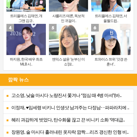
트리플에스 김채연, 개
샤를리즈 테론, 독보적
트리플에스 김채연, 서
그맨 김규..
인 귀걸이..
울월드컵..
하지원, 한국 배우 최초
엔믹스 설윤 ‘눈부신 미
트와이스 쯔위 ‘갓경 쓴
MLB 시..
소’[포..
훈녀’..
깜짝 뉴스
고소영, 낮술 마시다 노량진서 쫓겨나 “점심 때 4병 마셔”(바..
이정재, ♥임세령 비키니 인생샷 남겨주는 다정남‥파파라치에 ..
혜리 과감하게 벗었다, 탄수화물 끊고 끈 비니키 소화 ‘역대급..
장원영, 술 마시다 흘러내린 옷자락 깜짝…리즈 갱신한 인형 비..