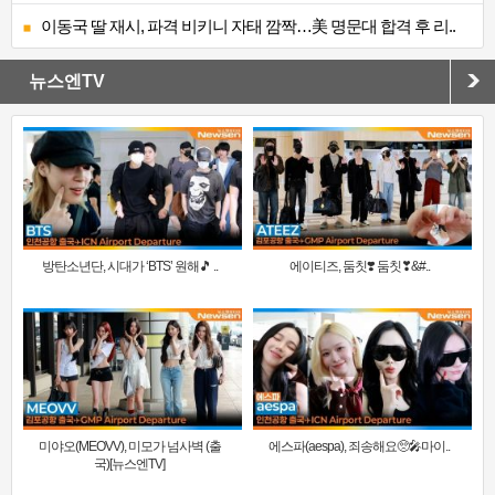
이동국 딸 재시, 파격 비키니 자태 깜짝…美 명문대 합격 후 리..
뉴스엔TV
방탄소년단, 시대가 ‘BTS’ 원해🎵 ..
에이티즈, 둠칫❣️ 둠칫❣&#..
미야오(MEOVV), 미모가 넘사벽 (출
에스파(aespa), 죄송해요🥺🎤마이..
국)[뉴스엔TV]