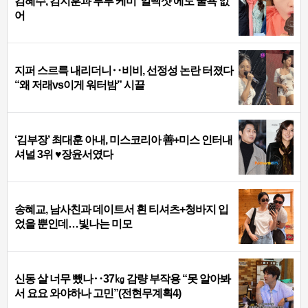
김혜수, 김지훈과 부부 케미 ‘얼빡샷’에도 굴욕 없
어
지퍼 스르륵 내리더니‥비비, 선정성 논란 터졌다
“왜 저래vs이게 워터밤” 시끌
‘김부장’ 최대훈 아내, 미스코리아 善+미스 인터내
셔널 3위 ♥장윤서였다
송혜교, 남사친과 데이트서 흰 티셔츠+청바지 입
었을 뿐인데…빛나는 미모
신동 살 너무 뺐나‥37㎏ 감량 부작용 “못 알아봐
서 요요 와야하나 고민”(전현무계획4)