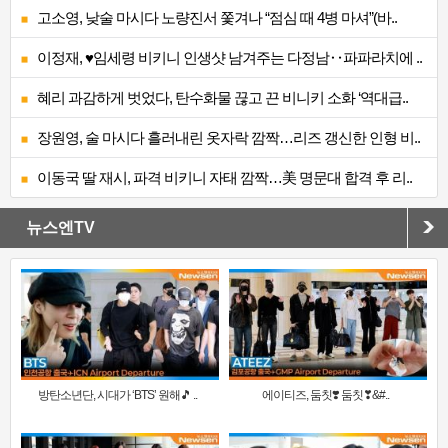
고소영, 낮술 마시다 노량진서 쫓겨나 “점심 때 4병 마셔”(바..
이정재, ♥임세령 비키니 인생샷 남겨주는 다정남‥파파라치에 ..
혜리 과감하게 벗었다, 탄수화물 끊고 끈 비니키 소화 ‘역대급..
장원영, 술 마시다 흘러내린 옷자락 깜짝…리즈 갱신한 인형 비..
이동국 딸 재시, 파격 비키니 자태 깜짝…美 명문대 합격 후 리..
뉴스엔TV
방탄소년단, 시대가 ‘BTS’ 원해🎵 ..
에이티즈, 둠칫❣️ 둠칫❣&#..