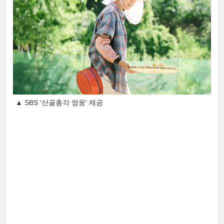
▲ SBS ‘산골총각 영웅’ 제공