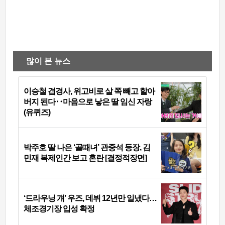
많이 본 뉴스
이승철 겹경사, 위고비로 살 쪽 빼고 할아
버지 된다‥마음으로 낳은 딸 임신 자랑
(유퀴즈)
박주호 딸 나은 ‘골때녀’ 관중석 등장, 김
민재 복제인간 보고 혼란 [결정적장면]
‘드라우닝 걔’ 우즈, 데뷔 12년만 일냈다…
체조경기장 입성 확정