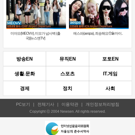
미야오(MEOVV), 미모가 넘사벽 (출
에스파(aespa), 죄송해요🥺🎤마이..
국)[뉴스엔TV]
방송EN
뮤직EN
포토EN
생활.문화
스포츠
IT.게임
경제
정치
사회
PC보기
|
전체기사
|
이용약관
|
개인정보처리방침
Copyright ⓒ 2004 Newsen. All rights reserved.