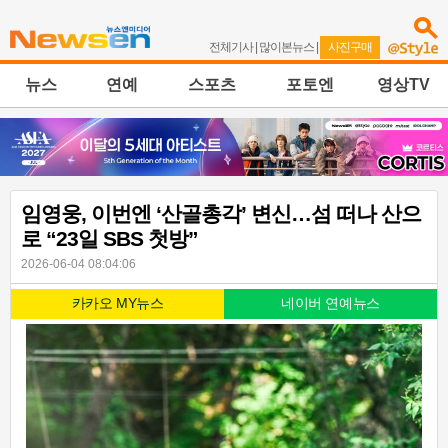
전체기사
|
많이본뉴스
|
사진구매
뉴스
연예
스포츠
포토엔
영상TV
임영웅, 이번엔 ‘산골총각’ 변신…섬 떠나 산으
로 “23일 SBS 첫방”
2026-06-04 08:04:06
카카오 MY뉴스
네이버 연예뉴스