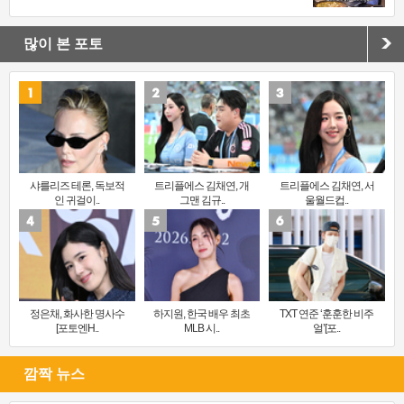
많이 본 포토
샤를리즈 테론, 독보적
트리플에스 김채연, 개
트리플에스 김채연, 서
인 귀걸이..
그맨 김규..
울월드컵..
정은채, 화사한 명사수
하지원, 한국 배우 최초
TXT 연준 ‘훈훈한 비주
[포토엔H..
MLB 시..
얼’[포..
깜짝 뉴스