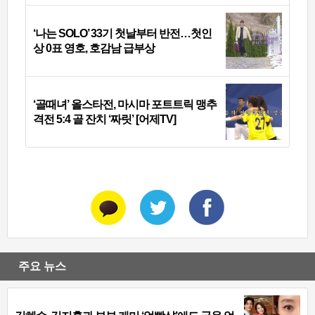
‘나는 SOLO’ 33기 첫날부터 반전…첫인
상 0표 영호, 호감남 급부상
‘골때녀’ 올스타전, 마시마 포트트릭 맹추
격전 5:4 골 잔치 ‘짜릿’ [어제TV]
주요 뉴스