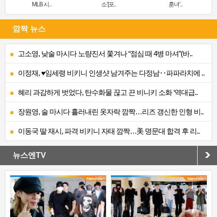
MLB 시..
소’[포..
훈녀’..
깜짝 뉴스
고소영, 낮술 마시다 노량진서 쫓겨나 “점심 때 4병 마셔”(바..
이정재, ♥임세령 비키니 인생샷 남겨주는 다정남‥파파라치에 ..
혜리 과감하게 벗었다, 탄수화물 끊고 끈 비니키 소화 ‘역대급..
장원영, 술 마시다 흘러내린 옷자락 깜짝…리즈 갱신한 인형 비..
이동국 딸 재시, 파격 비키니 자태 깜짝…美 명문대 합격 후 리..
뉴스엔TV