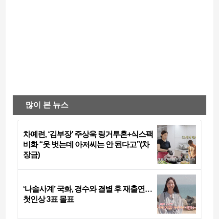
많이 본 뉴스
차예련, ‘김부장’ 주상욱 링거투혼+식스팩
비화 “옷 벗는데 아저씨는 안 된다고”(차
장금)
‘나솔사계’ 국화, 경수와 결별 후 재출연…
첫인상 3표 몰표