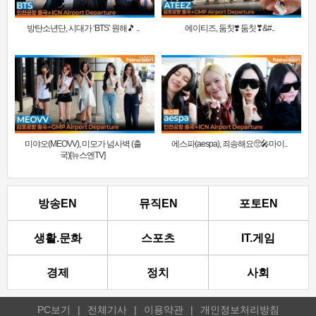
방탄소년단, 시대가 ‘BTS’ 원해🎵 ..
에이티즈, 둠칫❣️ 둠칫❣&#..
미야오(MEOVV), 미모가 넘사벽 (출
에스파(aespa), 죄송해요🥺🎤마이..
국)[뉴스엔TV]
방송EN
뮤직EN
포토EN
생활.문화
스포츠
IT.게임
경제
정치
사회
PC보기
|
전체기사
|
이용약관
|
개인정보처리방침