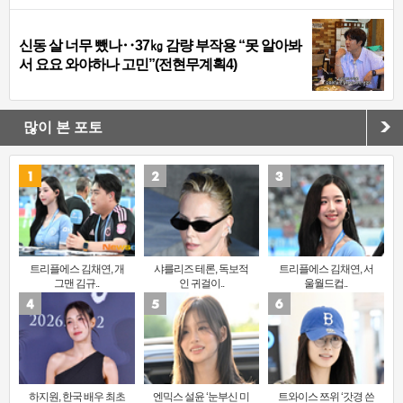
신동 살 너무 뺐나‥37㎏ 감량 부작용 “못 알아봐
서 요요 와야하나 고민”(전현무계획4)
많이 본 포토
트리플에스 김채연, 개
샤를리즈 테론, 독보적
트리플에스 김채연, 서
그맨 김규..
인 귀걸이..
울월드컵..
하지원, 한국 배우 최초
엔믹스 설윤 ‘눈부신 미
트와이스 쯔위 ‘갓경 쓴