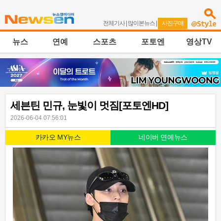
전체기사
|
많이본뉴스
|
사진구매
뉴스
연예
스포츠
포토엔
영상TV
세븐틴 민규, 눈빛이 멋짐[포토엔HD]
2026-06-04 07:56:01
카카오 MY뉴스
네이버 연예뉴스