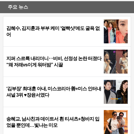
주요 뉴스
김혜수, 김지훈과 부부 케미 ‘얼빡샷’에도 굴욕 없
어
지퍼 스르륵 내리더니‥비비, 선정성 논란 터졌다
“왜 저래vs이게 워터밤” 시끌
‘김부장’ 최대훈 아내, 미스코리아 善+미스 인터내
셔널 3위 ♥장윤서였다
송혜교, 남사친과 데이트서 흰 티셔츠+청바지 입
었을 뿐인데…빛나는 미모