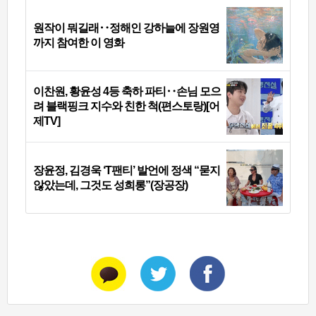
원작이 뭐길래‥정해인 강하늘에 장원영
까지 참여한 이 영화
이찬원, 황윤성 4등 축하 파티‥손님 모으
려 블랙핑크 지수와 친한 척(편스토랑)[어
제TV]
장윤정, 김경욱 ‘T팬티’ 발언에 정색 “묻지
않았는데, 그것도 성희롱”(장공장)